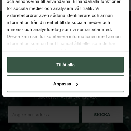
och annonserna till användarna, tillhandahålla funktioner
för sociala medier och analysera vår trafik. Vi
vidarebefordrar även sådana identifierare och annan
information från din enhet till de sociala medier och
annons- och analysföretag som vi samarbetar med.
Dessa kan i sin tur kombinera informationen med annan
information som du har tillhandahållit eller som de har
FÅ VÅRT NYHETSBREV
samlat in när du har använt deras tjänster.
Prenumerera på vårt nyhetsbrev och få spännande
nyheter och erbjudanden.
Tillåt alla
När du anmäler dig till vårt nyhetsbrev samtycker du
till att Hälsokosten behandlar dina personuppgifter. Du
Anpassa
kan närsomhelst återkalla samtycket genom att avsluta
din prenumeration. Personuppgiftsansvarig är
Hälsokosten Retail Sverige AB.
SKICKA