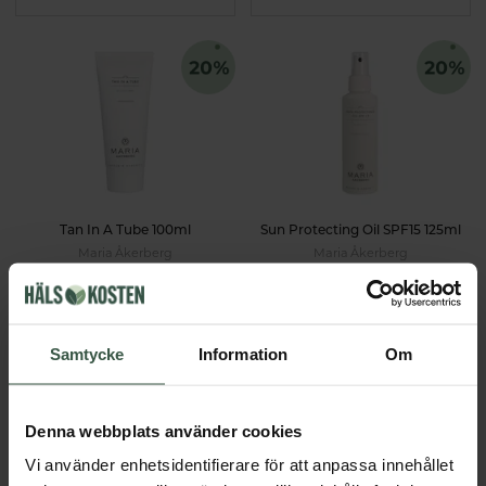
Tan In A Tube 100ml
Sun Protecting Oil SPF15 125ml
Maria Åkerberg
Maria Åkerberg
159 kr
199 kr
199 kr
249 kr
LÄGG I VARUKORGEN
GÅ TILL
Samtycke
Information
Om
Du har sett 8 av 8 produkter
Denna webbplats använder cookies
Vi använder enhetsidentifierare för att anpassa innehållet