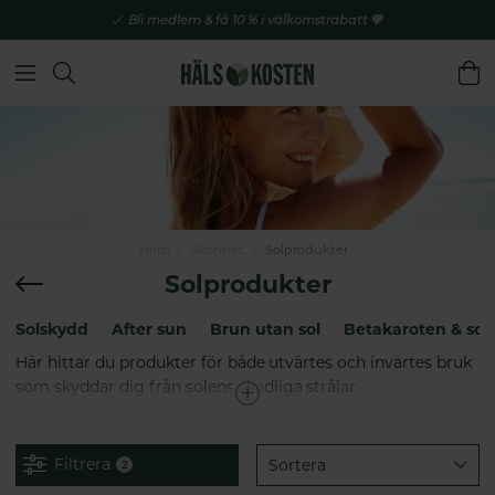
Bli medlem & få 10 % i välkomstrabatt 💚
Hem
Skönhet
Solprodukter
Solprodukter
Solskydd
After sun
Brun utan sol
Betakaroten & sol
Här hittar du produkter för både utvärtes och invärtes bruk
som skyddar dig från solens skadliga strålar.
Naturliga solprodukter blir alltmer populära när fler
människor söker efter säkrare och mer miljövänliga
Filtrera
Sortera
2
alternativ för att skydda sin hud mot solens skadliga strålar.