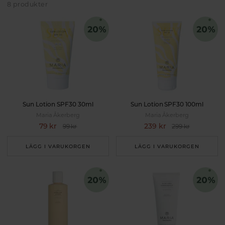
Naturliga solprodukter innehåller ingredienser som
8 produkter
härstammar från naturen och är fria från syntetiska
kemikalier och potentiellt skadliga ämnen.
Sun Lotion SPF30 30ml
Sun Lotion SPF30 100ml
Maria Åkerberg
Maria Åkerberg
79 kr
239 kr
99 kr
299 kr
LÄGG I VARUKORGEN
LÄGG I VARUKORGEN