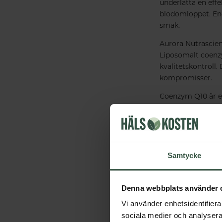
underlätta en eff
blodomloppet. End
smak.
Aurora Nutrascien
Liposomalt coenzy
kvalitetskontroll.
kompromisser.
Coenzym Q10 är et
Q10 är en fettlösl
vitamin E och vit
Vegan
Samtycke
Ekologisk
Denna webbplats använder 
Tillverkningsla
Vi använder enhetsidentifierar
sociala medier och analysera 