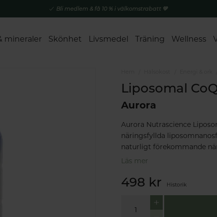
Bli medlem & få 10 % i välkomstrabatt 💚
& mineraler
Skönhet
Livsmedel
Träning
Wellness
Hem
Hälsokost
Energi & ork
Liposomal Co
Aurora
Aurora Nutrascience Liposoma
näringsfyllda liposomnanosfä
naturligt förekommande näri
Läs mer
498 kr
Historik