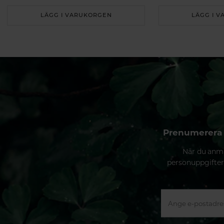
LÄGG I VARUKORGEN
LÄGG I 
Prenumerera 
När du anmä
personuppgifter