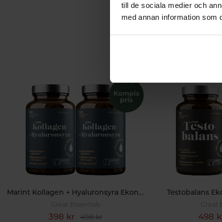
till de sociala medier och a
med annan information som du 
Marint Kollagen + Hyaluronsyra Ekonomipack 2x120k
Testobalans E
Great Essentials
Great 
398 kr
498 k
498 kr