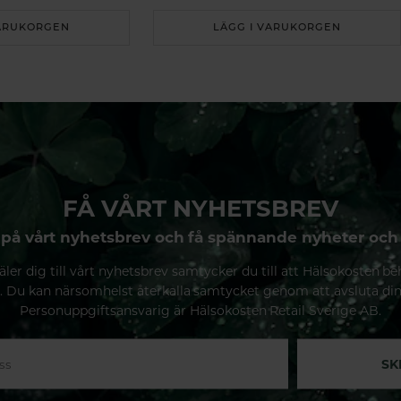
VARUKORGEN
LÄGG I VARUKORGEN
FÅ VÅRT NYHETSBREV
på vårt nyhetsbrev och få spännande nyheter och
ler dig till vårt nyhetsbrev samtycker du till att Hälsokosten be
. Du kan närsomhelst återkalla samtycket genom att avsluta di
Personuppgiftsansvarig är Hälsokosten Retail Sverige AB.
SK