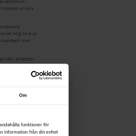
lättare in i
produkten en bra
producera
strikt hög nivå av
a standard utan
 cell i kroppen.
liknar de av
Ja
Om
Nej
USA
andahålla funktioner för
n information från din enhet