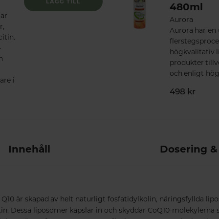
LÄGG TILL
480ml
 är
Aurora
r,
Aurora har en
itin.
flerstegsproce
-
högkvalitativ 
n
produkter till
och enligt hög
are i
498 kr
Innehåll
Dosering &
10 är skapad av helt naturligt fosfatidylkolin, näringsfyllda li
tin. Dessa liposomer kapslar in och skyddar CoQ10-molekylerna so