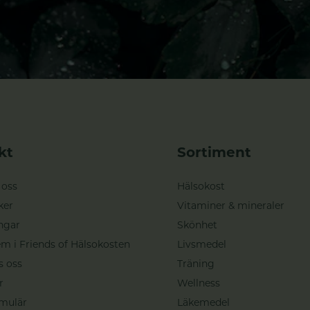
kt
Sortiment
 oss
Hälsokost
ker
Vitaminer & mineraler
ngar
Skönhet
m i Friends of Hälsokosten
Livsmedel
s oss
Träning
r
Wellness
mulär
Läkemedel