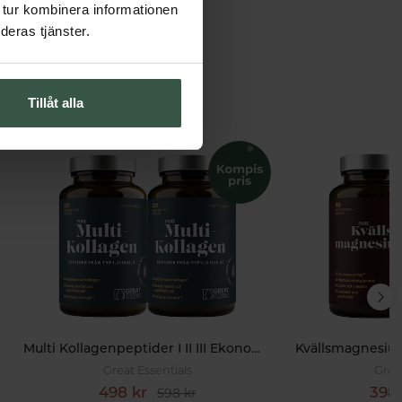
 tur kombinera informationen
deras tjänster.
Tillåt alla
Multi Kollagenpeptider I II III Ekonomipack 2x120k
Great Essentials
Grea
498 kr
398 
598 kr