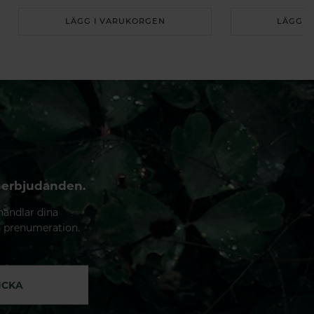
LÄGG I VARUKORGEN
LÄGG I
 erbjudanden.
handlar dina
n prenumeration.
ICKA