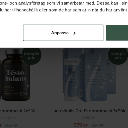
nnons- och analysföretag som vi samarbetar med. Dessa kan i sin
har tillhandahållit eller som de har samlat in när du har använt 
Får vi föreslå
Andra köpte också
Anpassa
konomipack 2x90k
Lactovitalis Pro Ekonomipack 3x30k
Essentials
Holistic
r
579 kr
598 kr
837 kr