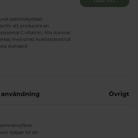
LÄGG TILL
 unik patentskyddad
ss för att producera en
liposomal C-vitamin. Alla Auroras
verkas med strikt kvalitetskontroll
sta standard.
 användning
Övrigt
posomnanosfärer
m hjälper till att