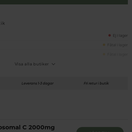
tik
Ej i lager
Fåtal i lager
Fåtal i lager
Visa alla butiker
Leverans 1-3 dagar
Fri retur i butik
osomal C 2000mg