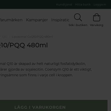
Kundtjänst
Hitta butik
Logga in
Varumärken
Kampanjer
Inspiration
Sök i butiken
Varukorg
Q10
Liposomal CoQ10/PQQ 480ml
Q10/PQQ 480ml
l Q10 är skapad av helt naturligt fosfatidylkolin,
rer gjorda av sojalecitin. Coenzym Q10 är ett viktigt,
ngsämne som finns i varje cell i kroppen.
LÄGG I VARUKORGEN