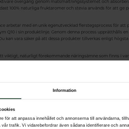
ektivare övergång genom matsmältningssystemet och absorberas 
ast 100% naturliga fruktaromer och stevia används för att ge 
ce arbetar med en unik egenutvecklad flerstegsprocess för att 
m Q10 i sin produktlinje. Genom denna process upprätthålls en 
 Du kan vara säker på att dessa produkter tillverkas enligt högst
t viktigt, naturligt förekommande näringsämne som finns i varje
ig super-antioxidant vars åtgärder i kroppen och kemisk struktur 
amin K.
Information
cookies
nd
e för att anpassa innehållet och annonserna till användarna, tillh
vår trafik. Vi vidarebefordrar även sådana identifierare och anna