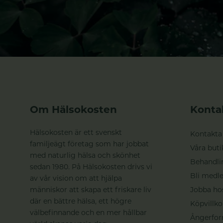
Om Hälsokosten
Konta
Hälsokosten är ett svenskt
Kontakta
familjeägt företag som har jobbat
Våra buti
med naturlig hälsa och skönhet
Behandli
sedan 1980. På Hälsokosten drivs vi
Bli medle
av vår vision om att hjälpa
människor att skapa ett friskare liv
Jobba ho
där en bättre hälsa, ett högre
Köpvillko
välbefinnande och en mer hållbar
Ångerfor