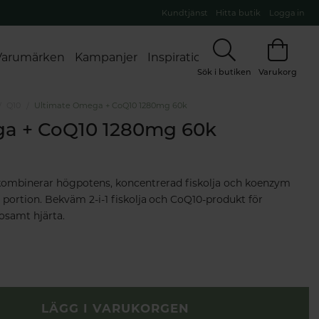
Kundtjänst
Hitta butik
Logga in
Varumärken
Kampanjer
Inspiration
Sök i butiken
Varukorg
Q10
Ultimate Omega + CoQ10 1280mg 60k
a + CoQ10 1280mg 60k
mbinerar högpotens, koncentrerad fiskolja och koenzym
 portion. Bekväm 2-i-1 fiskolja och CoQ10-produkt för
osamt hjärta.
LÄGG I VARUKORGEN