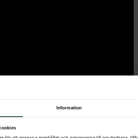
Nej
Information
Nej
cookies
nd
Norg
e för att anpassa innehållet och annonserna till användarna, tillh