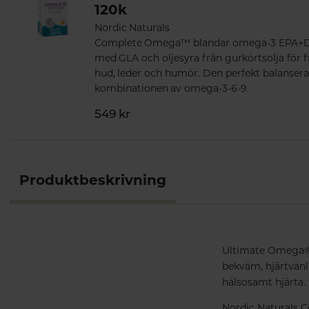
120k
Nordic Naturals
Complete Omega™ blandar omega-3 EPA+
med GLA och oljesyra från gurkörtsolja för f
hud, leder och humör. Den perfekt balanser
kombinationen av omega-3-6-9.
549 kr
Produktbeskrivning
Ultimate Omega® 
bekväm, hjärtvänl
hälsosamt hjärta.
Nordic Naturals C