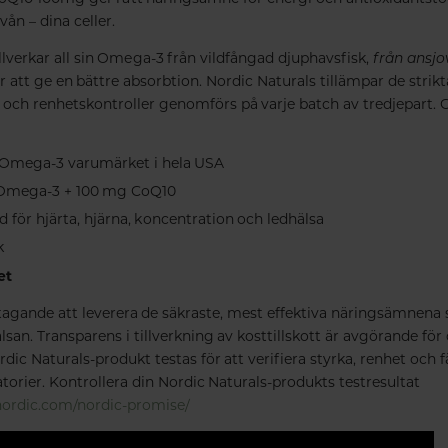
ån – dina celler.
llverkar all sin Omega-3 från vildfångad djuphavsfisk,
från ansjo
r att ge en bättre absorbtion. Nordic Naturals tillämpar de strikt
 och renhetskontroller genomförs på varje batch av tredjepart. C
 Omega-3 varumärket i hela USA
 Omega-3 + 100 mg CoQ10
d för hjärta, hjärna, koncentration och ledhälsa
k
et
tagande att leverera de säkraste, mest effektiva näringsämnena
san. Transparens i tillverkning av kosttillskott är avgörande för
rdic Naturals-produkt testas för att verifiera styrka, renhet och 
atorier. Kontrollera din Nordic Naturals-produkts testresultat
nordic.com/nordic-promise/