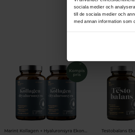
sociala medier och analysera 
till de sociala medier och a
med annan information som du 
Marint Kollagen + Hyaluronsyra Ekonomipack 2x120k
Testobalans E