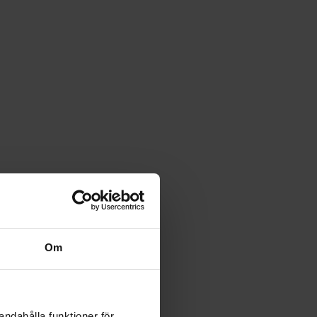
Om
e
andahålla funktioner för