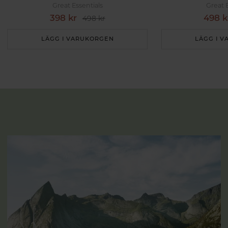
Great Essentials
Great 
398 kr
498 k
498 kr
LÄGG I VARUKORGEN
LÄGG I 