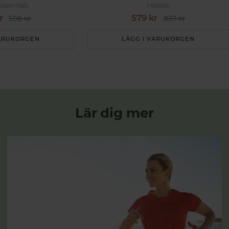
Essentials
Holistic
r
579 kr
598 kr
837 kr
VARUKORGEN
LÄGG I VARUKORGEN
Lär dig mer