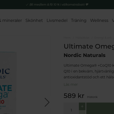
Bli medlem & få 10 % i välkomstrabatt 💚
& mineraler
Skönhet
Livsmedel
Träning
Wellness
Hem
Hälsokost
Energi & ork
Ultimate Omeg
Nordic Naturals
Ultimate Omega® +CoQ10 ko
Q10 i en bekväm, hjärtvänlig
antioxidantstöd och ett häls
Läs mer
589 kr
Historik