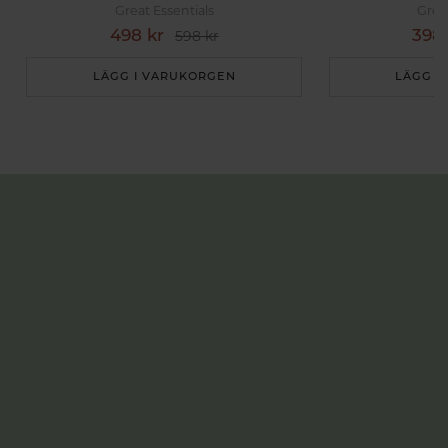
Great Essentials
Grea
498 kr
398 
598 kr
LÄGG I VARUKORGEN
LÄGG I