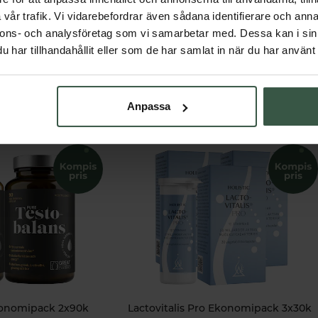
vår trafik. Vi vidarebefordrar även sådana identifierare och anna
nnons- och analysföretag som vi samarbetar med. Dessa kan i sin
har tillhandahållit eller som de har samlat in när du har använt 
Får vi föreslå
Andra köpte också
Anpassa
konomipack 2x90k
Lactovitalis Pro Ekonomipack 3x30k