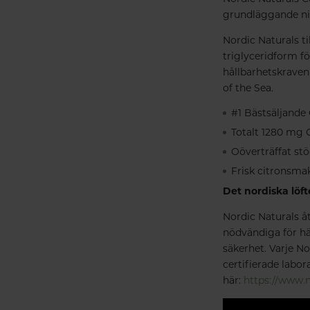
grundläggande niv
Nordic Naturals ti
triglyceridform fö
hållbarhetskraven
of the Sea.
#1 Bästsäljande
Totalt 1280 mg
Oöverträffat stö
Frisk citronsma
Det nordiska löft
Nordic Naturals å
nödvändiga för häl
säkerhet. Varje No
certifierade labor
här:
https://www.