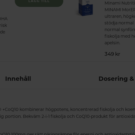
LÄGG TILL
Minami Nutrit
MINAMI MorEPA
ultraren, hög
DHA
stödja normal 
risk
normal synfö
ade
fiskolja med h
apelsin.
349 kr
Innehåll
Dosering &
+CoQ10 kombinerar högpotens, koncentrerad fiskolja och koen
ig portion. Bekväm 2-i-1 fiskolja och CoQ10-produkt för antioxid
oQ10 100mg ger rätt näringsämne för energi och antioxidantst