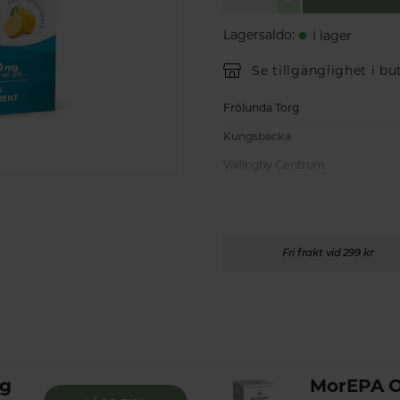
Lagersaldo
:
I lager
Se tillgänglighet i bu
Frölunda Torg
Kungsbacka
Vällingby Centrum
Fri frakt vid 299 kr
mg
MorEPA O