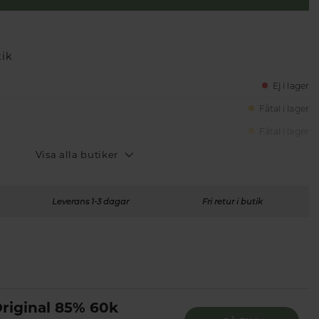
tik
Ej i lager
Fåtal i lager
Fåtal i lager
Visa alla butiker
Leverans 1-3 dagar
Fri retur i butik
riginal 85% 60k