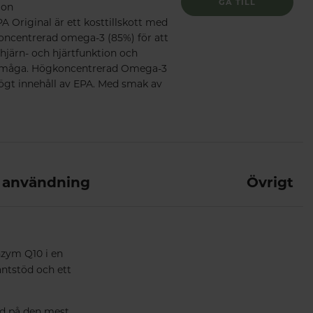
GÅ TILL
ion
 Original är ett kosttillskott med
koncentrerad omega-3 (85%) för att
hjärn- och hjärtfunktion och
rmåga. Högkoncentrerad Omega-3
ögt innehåll av EPA. Med smak av
 användning
Övrigt
zym Q10 i en
antstöd och ett
öd på den mest