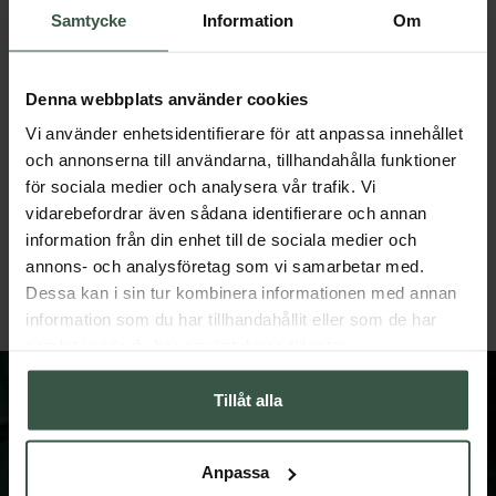
Samtycke
Information
Om
Denna webbplats använder cookies
Vi använder enhetsidentifierare för att anpassa innehållet
och annonserna till användarna, tillhandahålla funktioner
för sociala medier och analysera vår trafik. Vi
Marint Kollagen + Hyaluronsyra Ekonomipack 2x120k
Testobalans Ekonomipack 2x
vidarebefordrar även sådana identifierare och annan
Great Essentials
Great Essentials
information från din enhet till de sociala medier och
398 kr
498 kr
498 kr
598 kr
annons- och analysföretag som vi samarbetar med.
Dessa kan i sin tur kombinera informationen med annan
LÄGG I VARUKORGEN
LÄGG I VARUKORGEN
information som du har tillhandahållit eller som de har
samlat in när du har använt deras tjänster.
Tillåt alla
Anpassa
FÅ VÅRT NYHETSBREV