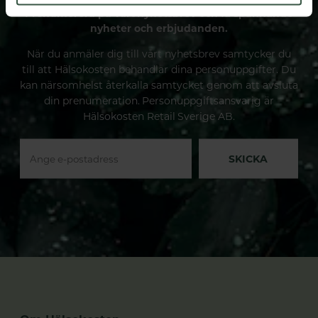
Prenumerera på vårt nyhetsbrev och få spännande
nyheter och erbjudanden.
När du anmäler dig till vårt nyhetsbrev samtycker du
till att Hälsokosten behandlar dina personuppgifter. Du
kan närsomhelst återkalla samtycket genom att avsluta
din prenumeration. Personuppgiftsansvarig är
Hälsokosten Retail Sverige AB.
SKICKA