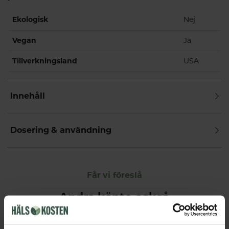
Ekologisk
Nej
Vegan
Ja
Tillverkningsland
USA
Innehåll
Dosering & användning
Får vi föreslå
Andra köpte också