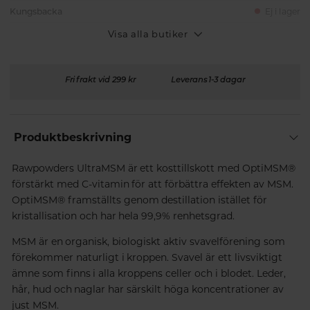
Kungsbacka
Ej i lager
Visa alla butiker
Fri frakt vid 299 kr
Leverans 1-3 dagar
Produktbeskrivning
Rawpowders UltraMSM är ett kosttillskott med OptiMSM®
förstärkt med C-vitamin för att förbättra effekten av MSM.
OptiMSM® framställts genom destillation istället för
kristallisation och har hela 99,9% renhetsgrad.
MSM är en organisk, biologiskt aktiv svavelförening som
förekommer naturligt i kroppen. Svavel är ett livsviktigt
ämne som finns i alla kroppens celler och i blodet. Leder,
hår, hud och naglar har särskilt höga koncentrationer av
just MSM.