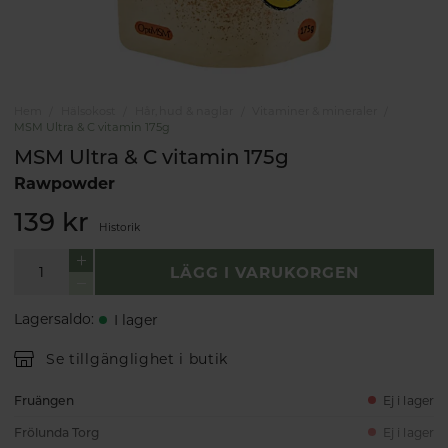
Hem
Hälsokost
Hår, hud & naglar
Vitaminer & mineraler
MSM Ultra & C vitamin 175g
MSM Ultra & C vitamin 175g
Rawpowder
139 kr
Historik
LÄGG I VARUKORGEN
Lagersaldo
:
I lager
Se tillgänglighet i butik
Fruängen
Ej i lager
Frölunda Torg
Ej i lager