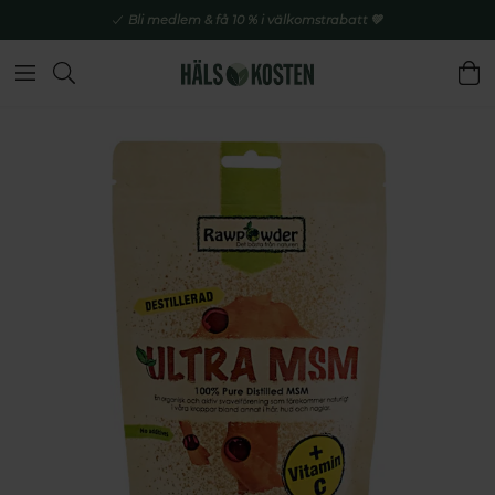
Bli medlem & få 10 % i välkomstrabatt 💚