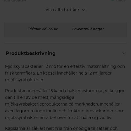
Kungsbacka
I lager
Visa alla butiker
Fri frakt vid 299 kr
Leverans 1-3 dagar
Produktbeskrivning
Mjölksyrabakterier 12 md för en effektiv matsmältning och
frisk tarmflora. En kapsel innehåller hela 12 miljarder
mjölksyrabakterier.
Produkten innehåller 15 kända bakteriestammar, vilket gör
den till en av de mest mångsidiga
mjölksyrabakterieprodukterna på marknaden. Innehåller
även lagom mängd inulin och frukto-oligosackarider, som
mjölksyrabakterierna behöver för att hålla sig vid liv.
Kapslarna är såklart helt fria från onödiga tillsatser och