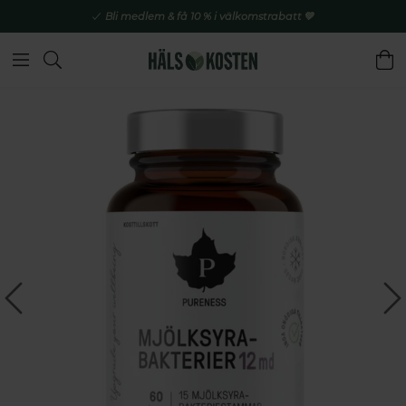
Bli medlem & få 10 % i välkomstrabatt 💚