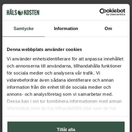
Får vi föreslå
Andra köpte också
Samtycke
Information
Om
Denna webbplats använder cookies
Vi använder enhetsidentifierare för att anpassa innehållet
och annonserna till användarna, tillhandahålla funktioner
för sociala medier och analysera vår trafik. Vi
vidarebefordrar även sådana identifierare och annan
information från din enhet till de sociala medier och
annons- och analysföretag som vi samarbetar med.
Marint Kollagen + Hyaluronsyra Ekonomipack 2x120k
Testobalans Ekonomipack 2x
Dessa kan i sin tur kombinera informationen med annan
Great Essentials
Great Essentials
information som du har tillhandahållit eller som de har
398 kr
498 kr
498 kr
598 kr
samlat in när du har använt deras tjänster.
LÄGG I VARUKORGEN
LÄGG I VARUKORGEN
Tillåt alla