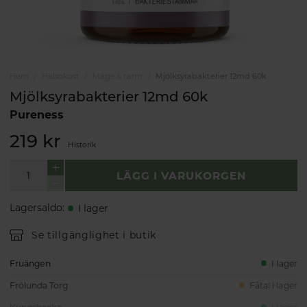
Hem
Hälsokost
Mage & tarm
Mjölksyrabakterier 12md 60k
Mjölksyrabakterier 12md 60k
Pureness
219 kr
Historik
LÄGG I VARUKORGEN
Lagersaldo
:
I lager
Se tillgänglighet i butik
Fruängen
I lager
Frölunda Torg
Fåtal i lager