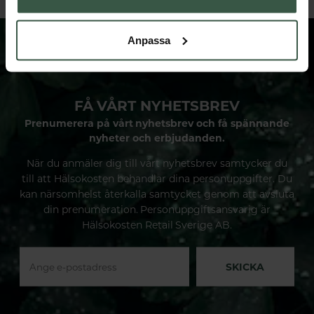
Anpassa
FÅ VÅRT NYHETSBREV
Prenumerera på vårt nyhetsbrev och få spännande
nyheter och erbjudanden.
När du anmäler dig till vårt nyhetsbrev samtycker du
till att Hälsokosten behandlar dina personuppgifter. Du
kan närsomhelst återkalla samtycket genom att avsluta
din prenumeration. Personuppgiftsansvarig är
Hälsokosten Retail Sverige AB.
SKICKA