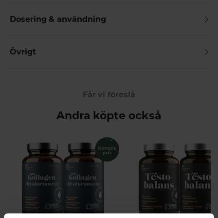
Dosering & användning
Övrigt
Får vi föreslå
Andra köpte också