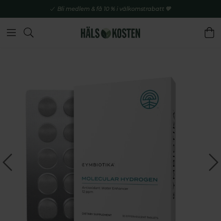
Bli medlem & få 10 % i välkomstrabatt 💚