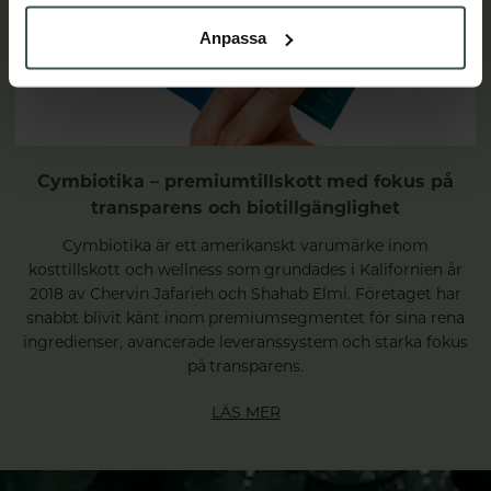
Anpassa
Cymbiotika – premiumtillskott med fokus på
transparens och biotillgänglighet
Cymbiotika är ett amerikanskt varumärke inom
kosttillskott och wellness som grundades i Kalifornien år
2018 av Chervin Jafarieh och Shahab Elmi. Företaget har
snabbt blivit känt inom premiumsegmentet för sina rena
ingredienser, avancerade leveranssystem och starka fokus
på transparens.
LÄS MER