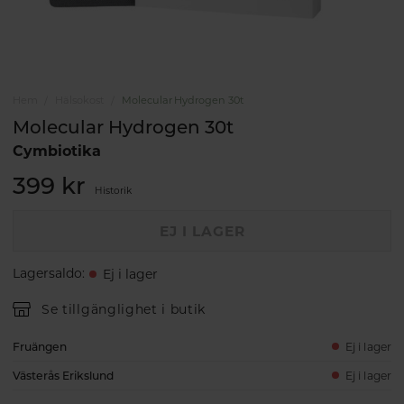
Hem
Hälsokost
Molecular Hydrogen 30t
Molecular Hydrogen 30t
Cymbiotika
399 kr
Historik
EJ I LAGER
Lagersaldo
:
Ej i lager
Se tillgänglighet i butik
Fruängen
Ej i lager
Västerås Erikslund
Ej i lager