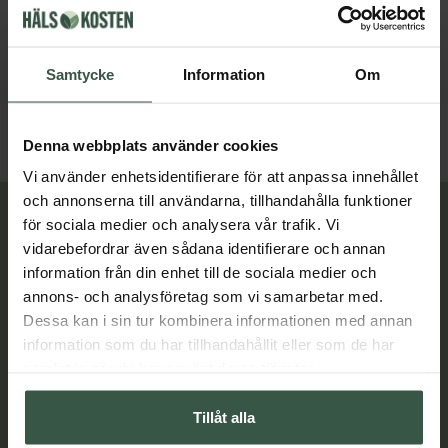
Marint Kollagen + Hyaluronsyra Ekonomipack 2x120k
Testobalans Ekonomipack 2x
Great Essentials
Great Essentials
398 kr
498 kr
Samtycke
Information
Om
498 kr
598 kr
LÄGG I VARUKORGEN
LÄGG I VARUKORGEN
Denna webbplats använder cookies
Vi använder enhetsidentifierare för att anpassa innehållet
och annonserna till användarna, tillhandahålla funktioner
Lär dig mer
för sociala medier och analysera vår trafik. Vi
vidarebefordrar även sådana identifierare och annan
information från din enhet till de sociala medier och
annons- och analysföretag som vi samarbetar med.
Dessa kan i sin tur kombinera informationen med annan
information som du har tillhandahållit eller som de har
samlat in när du har använt deras tjänster.
Tillåt alla