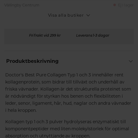
Vällingby Centrum
Ej i lager
Visa alla butiker
Fri frakt vid 299 kr
Leverans 1-3 dagar
Produktbeskrivning
Doctor's Best Pure Collagen Typ 1 och 3 innehåller rent
kollagenprotein, som bidrar till tillväxt och underhåll av
friska vävnader. Kollagen är det strukturella proteinet som
är nödvändigt för styrkan hos benen och flexibiliteten i
leder, senor, ligament, hår, hud, naglar och andra vävnader
i hela kroppen.
Kollagen typ 1 och 3 pulver hydrolyseras enzymatiskt till
komponentpeptider med liten molekylstorlek för optimal
absorption och utnyttjande av kroppen.