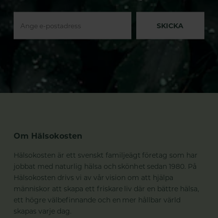
SKICKA
Om Hälsokosten
Hälsokosten är ett svenskt familjeägt företag som har
jobbat med naturlig hälsa och skönhet sedan 1980. På
Hälsokosten drivs vi av vår vision om att hjälpa
människor att skapa ett friskare liv där en bättre hälsa,
ett högre välbefinnande och en mer hållbar värld
skapas varje dag.