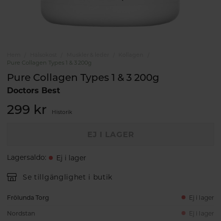
Hem
Hälsokost
Muskler & leder
Kollagen
Pure Collagen Types 1 & 3 200g
Pure Collagen Types 1 & 3 200g
Doctors Best
299 kr
Historik
EJ I LAGER
Lagersaldo
:
Ej i lager
Se tillgänglighet i butik
Frölunda Torg
Ej i lager
Nordstan
Ej i lager