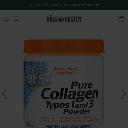
Bli medlem & få 10 % i välkomstrabatt 💚