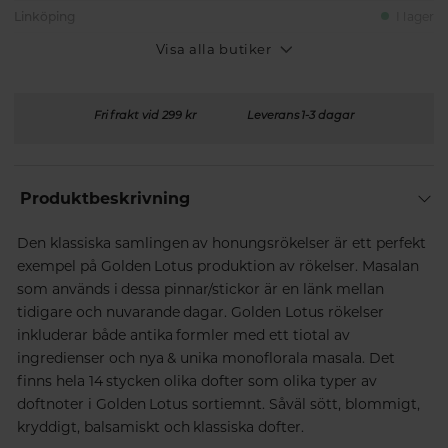
Linköping
I lager
Visa alla butiker
Fri frakt vid 299 kr
Leverans 1-3 dagar
Produktbeskrivning
Den klassiska samlingen av honungsrökelser är ett perfekt
exempel på Golden Lotus produktion av rökelser. Masalan
som används i dessa pinnar/stickor är en länk mellan
tidigare och nuvarande dagar. Golden Lotus rökelser
inkluderar både antika formler med ett tiotal av
ingredienser och nya & unika monoflorala masala. Det
finns hela 14 stycken olika dofter som olika typer av
doftnoter i Golden Lotus sortiemnt. Såväl sött, blommigt,
kryddigt, balsamiskt och klassiska dofter.