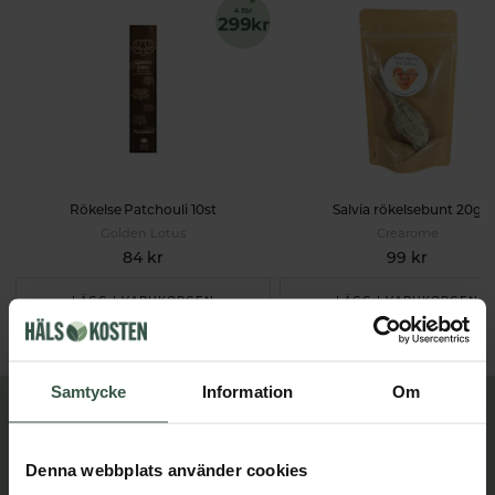
Rökelse Patchouli 10st
Salvia rökelsebunt 20g
Golden Lotus
Crearome
84 kr
99 kr
LÄGG I VARUKORGEN
LÄGG I VARUKORGEN
Samtycke
Information
Om
Lär dig mer
Denna webbplats använder cookies