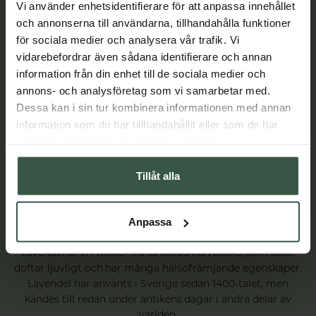
Vi använder enhetsidentifierare för att anpassa innehållet
och annonserna till användarna, tillhandahålla funktioner
för sociala medier och analysera vår trafik. Vi
vidarebefordrar även sådana identifierare och annan
information från din enhet till de sociala medier och
annons- och analysföretag som vi samarbetar med.
Dessa kan i sin tur kombinera informationen med annan
information som du har tillhandahållit eller som de har
samlat in när du har använt deras tjänster.
Tillåt alla
Anpassa
Lavendelolja – bra för både kropp och själ
Lavendel är en vacker lila så kallad halvbuske, som både
doftar ljuvligt och har många hälsofrämjande egenskaper.
Lavendel har använts i Sverige sedan 1400-talet, men
kändes till redan under antikens dagar i andra delar av
världen.