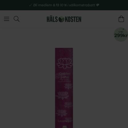
Bli medlem & få 10 % i välkomstrabatt 💚