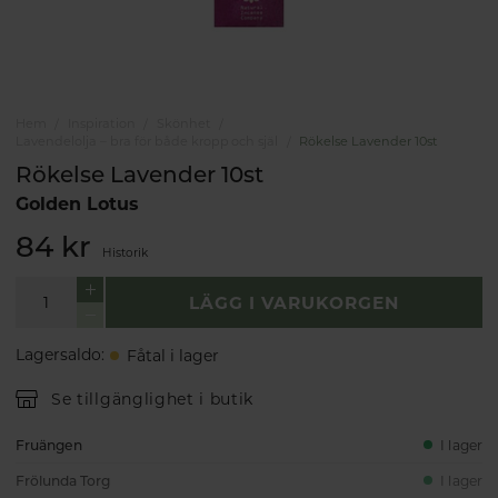
Hem
Inspiration
Skönhet
Lavendelolja – bra för både kropp och själ
Rökelse Lavender 10st
Rökelse Lavender 10st
Golden Lotus
84 kr
Historik
LÄGG I VARUKORGEN
Lagersaldo
:
Fåtal i lager
Se tillgänglighet i butik
Fruängen
I lager
Frölunda Torg
I lager