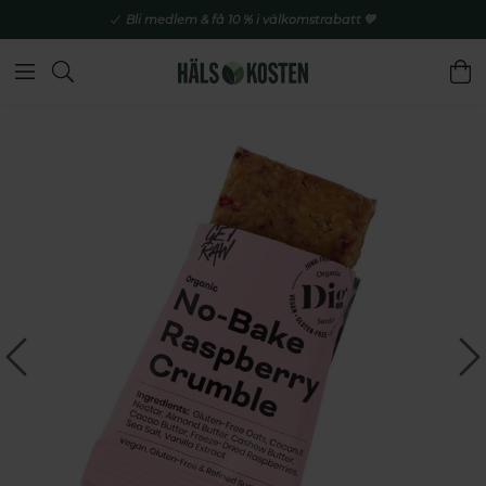
Bli medlem & få 10 % i välkomstrabatt 💚