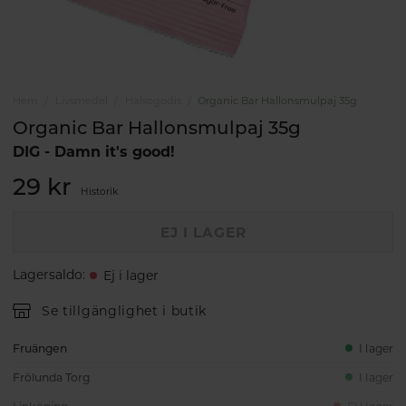
Hem
Livsmedel
Hälsogodis
Organic Bar Hallonsmulpaj 35g
Organic Bar Hallonsmulpaj 35g
DIG - Damn it's good!
29 kr
Historik
EJ I LAGER
Lagersaldo
:
Ej i lager
Se tillgänglighet i butik
Fruängen
I lager
Frölunda Torg
I lager