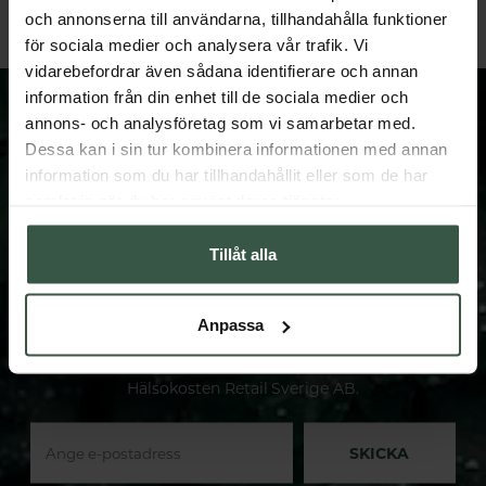
LÄGG I VARUKORGEN
GÅ TILL
och annonserna till användarna, tillhandahålla funktioner
för sociala medier och analysera vår trafik. Vi
vidarebefordrar även sådana identifierare och annan
information från din enhet till de sociala medier och
annons- och analysföretag som vi samarbetar med.
Dessa kan i sin tur kombinera informationen med annan
information som du har tillhandahållit eller som de har
FÅ VÅRT NYHETSBREV
samlat in när du har använt deras tjänster.
Prenumerera på vårt nyhetsbrev och få spännande
nyheter och erbjudanden.
Tillåt alla
När du anmäler dig till vårt nyhetsbrev samtycker du
till att Hälsokosten behandlar dina personuppgifter. Du
Anpassa
kan närsomhelst återkalla samtycket genom att avsluta
din prenumeration. Personuppgiftsansvarig är
Hälsokosten Retail Sverige AB.
SKICKA