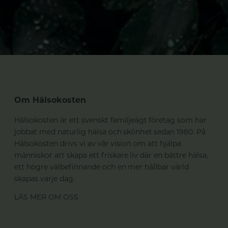
Om Hälsokosten
Hälsokosten är ett svenskt familjeägt företag som har
jobbat med naturlig hälsa och skönhet sedan 1980. På
Hälsokosten drivs vi av vår vision om att hjälpa
människor att skapa ett friskare liv där en bättre hälsa,
ett högre välbefinnande och en mer hållbar värld
skapas varje dag.
LÄS MER OM OSS