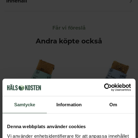
Innehåll
Får vi föreslå
Andra köpte också
Samtycke
Information
Om
Organic Bar Chokladsmulpaj 35g
DIG - Damn it's good!
DIG - Damn it's good!
Denna webbplats använder cookies
29 kr
29 kr
Vi använder enhetsidentifierare för att anpassa innehållet