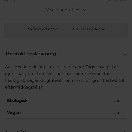
Linköping
Ej i lager
Visa alla butiker
Fri frakt vid 299 kr
Leverans 1-3 dagar
Produktbeskrivning
Äntligen kan du äta smulpaj varje dag! Digs smulpaj är
gjord på glutenfri havre, nötsmör och kokosnektar.
Ekologisk, vegansk, glutenfri och sanslöst god! Perfekt till
eftermiddagsfikan!
Ekologisk
Ja
Vegan
Ja