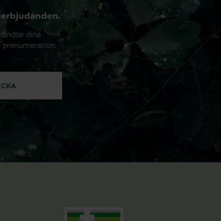
 erbjudanden.
handlar dina
n prenumeration.
ICKA