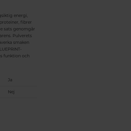
siktig energi,
oteiner, fibrer
rje sats genomgår
arens. Pulverets
påverka smaken
 BLUEPRINT-
ns funktion och
Ja
Nej