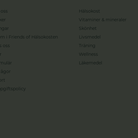
 oss
Hälsokost
ker
Vitaminer & mineraler
ngar
Skönhet
m i Friends of Hälsokosten
Livsmedel
s oss
Träning
r
Wellness
mulär
Läkemedel
rågor
ort
pgiftspolicy