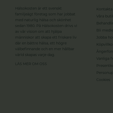
Hälsokosten är ett svenskt
Kontakta
familjeägt företag som har jobbat
Våra buti
med naturlig hälsa och skönhet
Behandli
sedan 1980. På Hälsokosten drivs vi
Bli medle
av vår vision om att hjälpa
människor att skapa ett friskare liv
Jobba ho
där en bättre hälsa, ett högre
Köpvillko
välbefinnande och en mer hållbar
Ångerfor
värld skapas varje dag.
Vanliga f
LÄS MER OM OSS
Presentk
Personup
Cookies