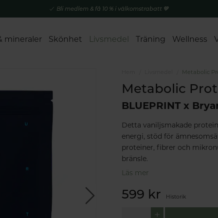
Bli medlem & få 10 % i välkomstrabatt 💚
& mineraler
Skönhet
Livsmedel
Träning
Wellness
Hem
Livsmedel
Metabolic Pr
Metabolic Prot
BLUEPRINT x Brya
Detta vaniljsmakade protein
energi, stöd för ämnesomsä
proteiner, fibrer och mikron
bränsle.
Läs mer
599 kr
Historik