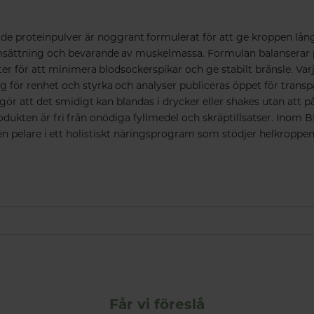
de proteinpulver är noggrant formulerat för att ge kroppen lång
sättning och bevarande av muskelmassa. Formulan balanserar pr
er för att minimera blodsockerspikar och ge stabilt bränsle. Va
g för renhet och styrka och analyser publiceras öppet för transp
r att det smidigt kan blandas i drycker eller shakes utan att 
rodukten är fri från onödiga fyllmedel och skräptillsatser. Inom
 en pelare i ett holistiskt näringsprogram som stödjer helkroppe
Får vi föreslå