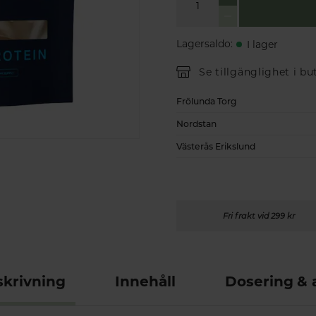
Lagersaldo
:
I lager
Se tillgänglighet i bu
Frölunda Torg
Nordstan
Västerås Erikslund
Fri frakt vid 299 kr
krivning
Innehåll
Dosering &