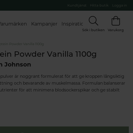
Kundtjänst
Hitta butik
Logga in
Varumärken
Kampanjer
Inspiration
Sök i butiken
Varukorg
otein Powder Vanilla 1100g
ein Powder Vanilla 1100g
n Johnson
pulver är noggrant formulerat för att ge kroppen långsiktig
ttning och bevarande av muskelmassa. Formulan balanserar
utrienter för att minimera blodsockerspikar och ge stabilt