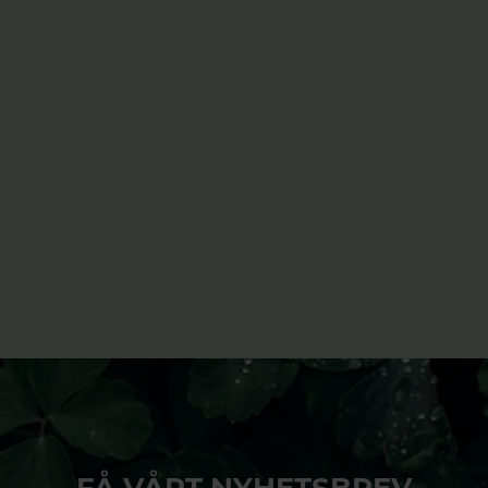
FÅ VÅRT NYHETSBREV