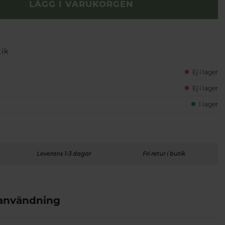
LÄGG I VARUKORGEN
tik
Ej i lager
Ej i lager
I lager
Leverans 1-3 dagar
Fri retur i butik
 användning