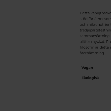
Detta vaniljsmaka
stöd för ämnesom
och mikronutrient
tredjepartstestnin
sammansättning gö
alltför mycket. P
filosofin är detta
återhämtning.
Vegan
Ekologisk