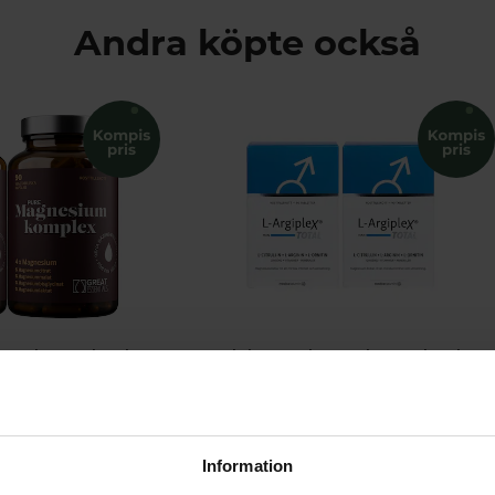
Andra köpte också
Magnesiumkomplex Ekonomipack 2x90k
L-Argiplex Total Man Ekonomipack 2x90t
Essentials
L-Argiplex
r
395 kr
378 kr
558 kr
VARUKORGEN
LÄGG I VARUKORGEN
Information