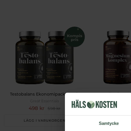
Testobalans Ekonomipack 2x90k
Great Essentials
Great 
498 kr
299 k
598 kr
LÄGG I VARUKORGEN
LÄGG I 
Samtycke