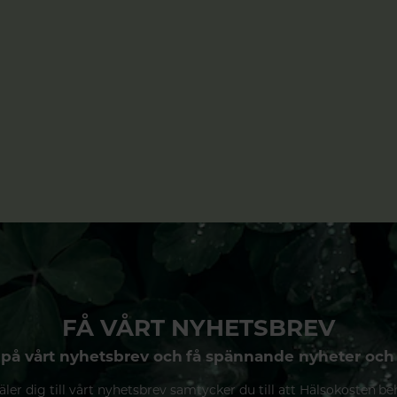
FÅ VÅRT NYHETSBREV
på vårt nyhetsbrev och få spännande nyheter och
ler dig till vårt nyhetsbrev samtycker du till att Hälsokosten be