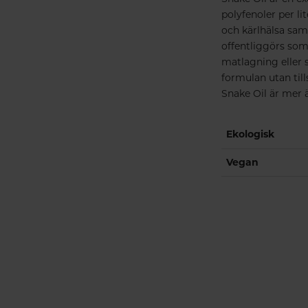
polyfenoler per lit
och kärlhälsa sam
offentliggörs som
matlagning eller s
formulan utan til
Snake Oil är mer ä
Ekologisk
Vegan