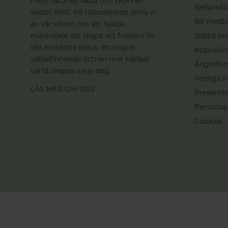
med naturlig hälsa och skönhet
Behandli
sedan 1980. På Hälsokosten drivs vi
Bli medle
av vår vision om att hjälpa
människor att skapa ett friskare liv
Jobba ho
där en bättre hälsa, ett högre
Köpvillko
välbefinnande och en mer hållbar
Ångerfor
värld skapas varje dag.
Vanliga f
LÄS MER OM OSS
Presentk
Personup
Cookies