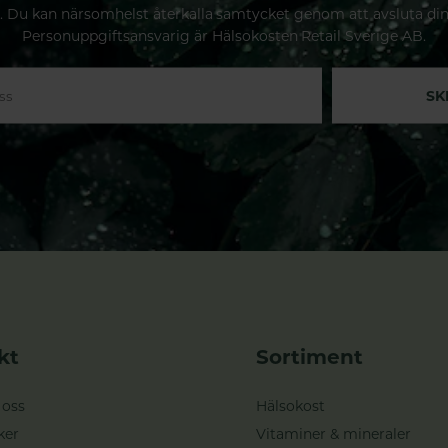
. Du kan närsomhelst återkalla samtycket genom att avsluta di
Personuppgiftsansvarig är Hälsokosten Retail Sverige AB.
SK
kt
Sortiment
 oss
Hälsokost
ker
Vitaminer & mineraler