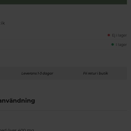
tik
Ej i lager
I lager
Leverans 1-3 dagar
Fri retur i butik
 användning
, med över 400 mg