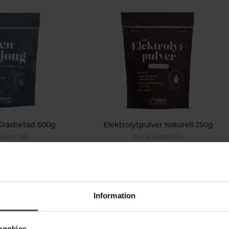
Gräsbetad 500g
Elektrolytpulver Naturell 250g
Essentials
Great Essentials
9 kr
249 kr
VARUKORGEN
LÄGG I VARUKORGEN
Information
cookies