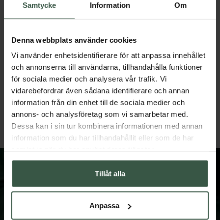
Samtycke
Information
Om
Denna webbplats använder cookies
Vi använder enhetsidentifierare för att anpassa innehållet
och annonserna till användarna, tillhandahålla funktioner
för sociala medier och analysera vår trafik. Vi
Marint Kollagen + Hyaluronsyra Ekonomipack 2x120k
vidarebefordrar även sådana identifierare och annan
Great Essentials
Great Essentials
398 kr
498 kr
498 kr
598 kr
information från din enhet till de sociala medier och
annons- och analysföretag som vi samarbetar med.
LÄGG I VARUKORGEN
LÄGG I VARUKORGEN
Dessa kan i sin tur kombinera informationen med annan
information som du har tillhandahållit eller som de har
samlat in när du har använt deras tjänster.
Tillåt alla
Anpassa
FÅ VÅRT NYHETSBREV