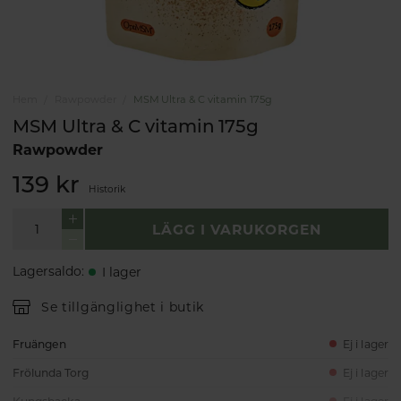
Hem
Rawpowder
MSM Ultra & C vitamin 175g
MSM Ultra & C vitamin 175g
Rawpowder
139 kr
Historik
LÄGG I VARUKORGEN
Lagersaldo
:
I lager
Se tillgänglighet i butik
Fruängen
Ej i lager
Frölunda Torg
Ej i lager