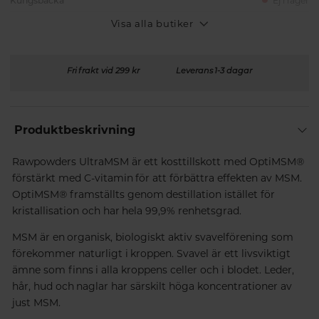
Kungsbacka
Ej i lager
Visa alla butiker
Fri frakt vid 299 kr
Leverans 1-3 dagar
Produktbeskrivning
Rawpowders UltraMSM är ett kosttillskott med OptiMSM®
förstärkt med C-vitamin för att förbättra effekten av MSM.
OptiMSM® framställts genom destillation istället för
kristallisation och har hela 99,9% renhetsgrad.
MSM är en organisk, biologiskt aktiv svavelförening som
förekommer naturligt i kroppen. Svavel är ett livsviktigt
ämne som finns i alla kroppens celler och i blodet. Leder,
hår, hud och naglar har särskilt höga koncentrationer av
just MSM.