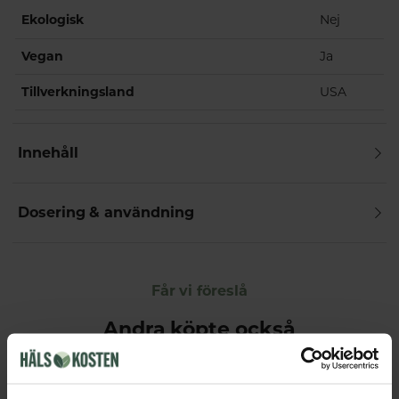
Ekologisk
Nej
Vegan
Ja
Tillverkningsland
USA
Innehåll
Dosering & användning
Får vi föreslå
Andra köpte också