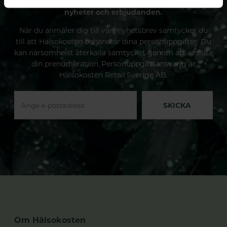
Prenumerera på vårt nyhetsbrev och få spännande
nyheter och erbjudanden.
När du anmäler dig till vårt nyhetsbrev samtycker du
till att Hälsokosten behandlar dina personuppgifter. Du
kan närsomhelst återkalla samtycket genom att avsluta
din prenumeration. Personuppgiftsansvarig är
Hälsokosten Retail Sverige AB.
SKICKA
Om Hälsokosten