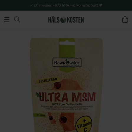
Bli medlem & få 10 % i välkomstrabatt 💚