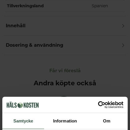
Tillverkningsland
Spanien
Innehåll
Dosering & användning
Får vi föreslå
Andra köpte också
Samtycke
Information
Om