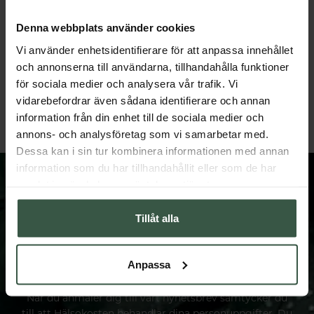
Denna webbplats använder cookies
Vi använder enhetsidentifierare för att anpassa innehållet
Benbuljong Gräsbetad Ekonomipack 2x500g
Benbuljong Gräsbetad 500
och annonserna till användarna, tillhandahålla funktioner
Great Essentials
Great Essentials
för sociala medier och analysera vår trafik. Vi
598 kr
349 kr
698 kr
vidarebefordrar även sådana identifierare och annan
LÄGG I VARUKORGEN
LÄGG I VARUKORGEN
information från din enhet till de sociala medier och
annons- och analysföretag som vi samarbetar med.
Dessa kan i sin tur kombinera informationen med annan
information som du har tillhandahållit eller som de har
samlat in när du har använt deras tjänster.
Tillåt alla
FÅ VÅRT NYHETSBREV
Prenumerera på vårt nyhetsbrev och få spännande
Anpassa
nyheter och erbjudanden.
När du anmäler dig till vårt nyhetsbrev samtycker du
till att Hälsokosten behandlar dina personuppgifter. Du