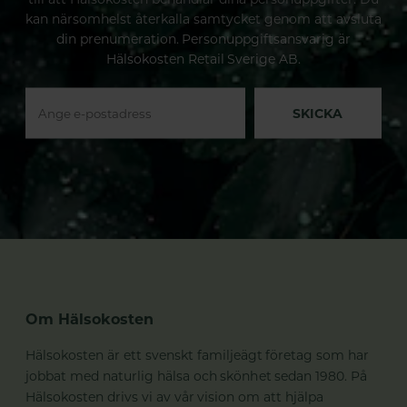
kan närsomhelst återkalla samtycket genom att avsluta
din prenumeration. Personuppgiftsansvarig är
Hälsokosten Retail Sverige AB.
SKICKA
Om Hälsokosten
Hälsokosten är ett svenskt familjeägt företag som har
jobbat med naturlig hälsa och skönhet sedan 1980. På
Hälsokosten drivs vi av vår vision om att hjälpa