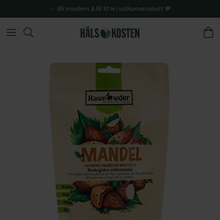
Bli medlem & få 10 % i välkomstrabatt 💚