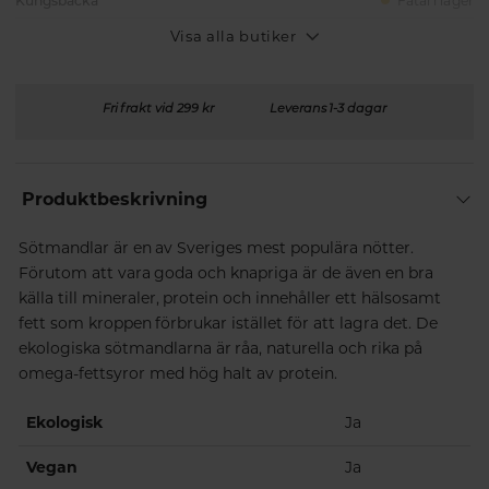
Kungsbacka
Fåtal i lager
Visa alla butiker
Fri frakt vid 299 kr
Leverans 1-3 dagar
Produktbeskrivning
Sötmandlar är en av Sveriges mest populära nötter.
Förutom att vara goda och knapriga är de även en bra
källa till mineraler, protein och innehåller ett hälsosamt
fett som kroppen förbrukar istället för att lagra det. De
ekologiska sötmandlarna är råa, naturella och rika på
omega-fettsyror med hög halt av protein.
Ekologisk
Ja
Vegan
Ja