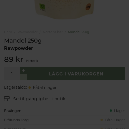
Hem
Rawpowder
Nötter & bär
Mandel 250g
Mandel 250g
Rawpowder
89 kr
Historik
LÄGG I VARUKORGEN
Lagersaldo
:
Fåtal i lager
Se tillgänglighet i butik
Fruängen
I lager
Frölunda Torg
Fåtal i lager