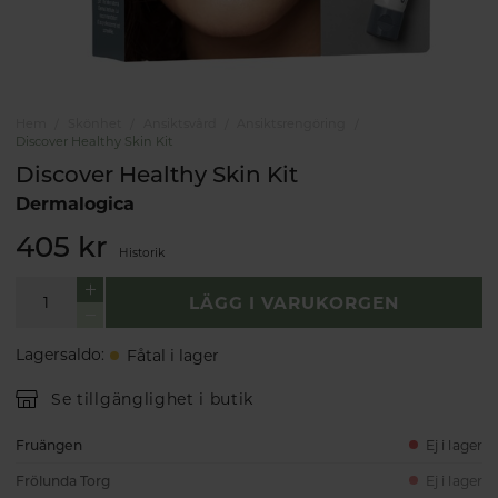
Hem
Skönhet
Ansiktsvård
Ansiktsrengöring
Discover Healthy Skin Kit
Discover Healthy Skin Kit
Dermalogica
405 kr
Historik
LÄGG I VARUKORGEN
Lagersaldo
:
Fåtal i lager
Se tillgänglighet i butik
Fruängen
Ej i lager
Frölunda Torg
Ej i lager