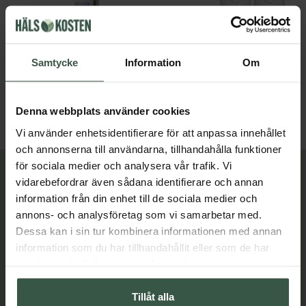
UltraCalming Serum Concentrate 40ml
Dermalogica
Jabushe
Samtycke
Information
Om
599 kr
798 kr
1 158 kr
LÄGG I VARUKORGEN
LÄGG I VARUKORGEN
Denna webbplats använder cookies
Vi använder enhetsidentifierare för att anpassa innehållet
och annonserna till användarna, tillhandahålla funktioner
för sociala medier och analysera vår trafik. Vi
Lär dig mer
vidarebefordrar även sådana identifierare och annan
information från din enhet till de sociala medier och
annons- och analysföretag som vi samarbetar med.
Dessa kan i sin tur kombinera informationen med annan
information som du har tillhandahållit eller som de har
samlat in när du har använt deras tjänster.
Tillåt alla