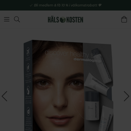
Bli medlem & få 10 % i välkomstrabatt 💚