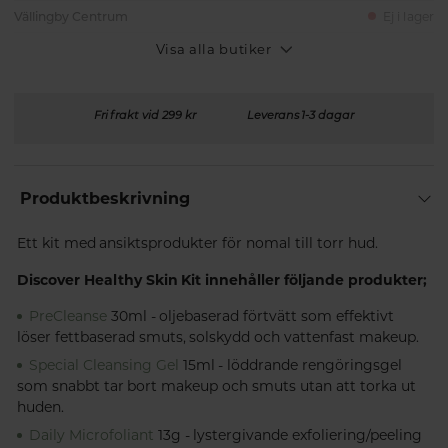
Vällingby Centrum
Ej i lager
Visa alla butiker
Fri frakt vid 299 kr
Leverans 1-3 dagar
Produktbeskrivning
Ett kit med ansiktsprodukter för nomal till torr hud.
Discover Healthy Skin Kit innehåller följande produkter;
PreCleanse
30ml - oljebaserad förtvätt som effektivt
löser fettbaserad smuts, solskydd och vattenfast makeup.
Special Cleansing Gel
15ml - löddrande rengöringsgel
som snabbt tar bort makeup och smuts utan att torka ut
huden.
Daily Microfoliant
13g - lystergivande exfoliering/peeling