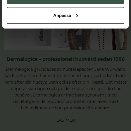
Anpassa
Dermalogica - professionell hudvård sedan 1986
Dermalogica grundades av hudterapeuten Jane Wurwand
så de vet allt om hur viktigt det är att anpassa hudvård inte
bara efter din hudtyp utan också efter din livsstil. Det måste
fungera i vardagen och ge de resultat som just din hud
behöver. Dermalogica är inte bara synonymt med
resultatgivande hudvårdsprodukter utan även med
behandlingar av hög professionell standard.
LÄS MER