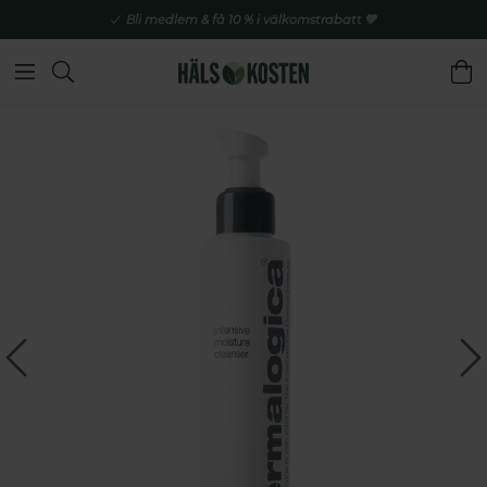
Bli medlem & få 10 % i välkomstrabatt 💚