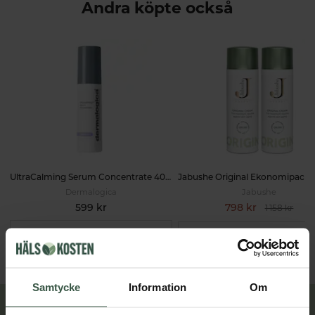
Andra köpte också
UltraCalming Serum Concentrate 40ml
Dermalogica
Jabushe
599 kr
798 kr
1 158 kr
LÄGG I VARUKORGEN
LÄGG I VARUKORGEN
Samtycke
Information
Om
Lär dig mer