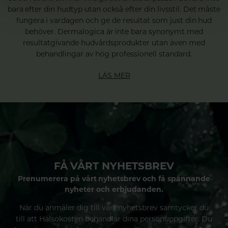
bara efter din hudtyp utan också efter din livsstil. Det måste
fungera i vardagen och ge de resultat som just din hud
behöver. Dermalogica är inte bara synonymt med
resultatgivande hudvårdsprodukter utan även med
behandlingar av hög professionell standard.
LÄS MER
FÅ VÅRT NYHETSBREV
Prenumerera på vårt nyhetsbrev och få spännande
nyheter och erbjudanden.
När du anmäler dig till vårt nyhetsbrev samtycker du
till att Hälsokosten behandlar dina personuppgifter. Du