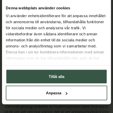
Denna webbplats använder cookies
Vi använder enhetsidentifierare för att anpassa innehållet
och annonserna till användarna, tillhandahålla funktioner
för sociala medier och analysera vår trafik. Vi
vidarebefordrar även sådana identifierare och annan
information från din enhet till de sociala medier och
annons- och analysföretag som vi samarbetar med.
Dessa kan i sin tur kombinera informationen med annan
information som du har tillhandahållit eller som de har
samlat in när du har använt deras tjänster.
Tillåt alla
Anpassa
Dermalogica - professionell hudvård sedan 1986
Dermalogica grundades av hudterapeuten Jane Wurwand
så de vet allt om hur viktigt det är att anpassa hudvård inte