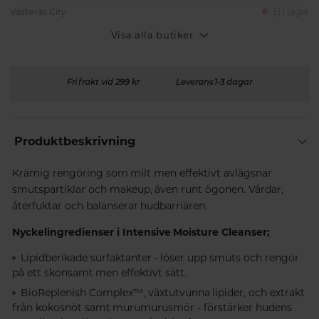
Västerås City
Ej i lager
Visa alla butiker
Fri frakt vid 299 kr
Leverans 1-3 dagar
Produktbeskrivning
Krämig rengöring som milt men effektivt avlägsnar
smutspartiklar och makeup, även runt ögonen. Vårdar,
återfuktar och balanserar hudbarriären.
Nyckelingredienser i Intensive Moisture Cleanser;
Lipidberikade surfaktanter - löser upp smuts och rengör
på ett skonsamt men effektivt sätt.
BioReplenish Complex™, växtutvunna lipider, och extrakt
från kokosnöt samt murumurusmör - förstärker hudens