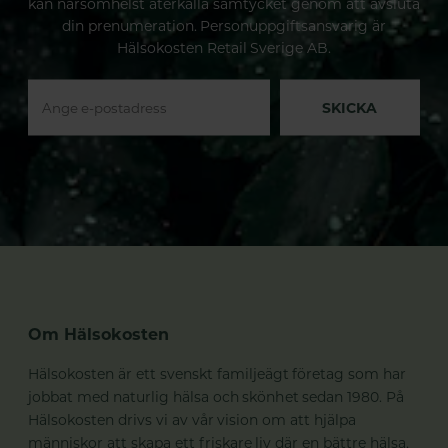
kan närsomhelst återkalla samtycket genom att avsluta
din prenumeration. Personuppgiftsansvarig är
Hälsokosten Retail Sverige AB.
SKICKA
Om Hälsokosten
Hälsokosten är ett svenskt familjeägt företag som har
jobbat med naturlig hälsa och skönhet sedan 1980. På
Hälsokosten drivs vi av vår vision om att hjälpa
människor att skapa ett friskare liv där en bättre hälsa,