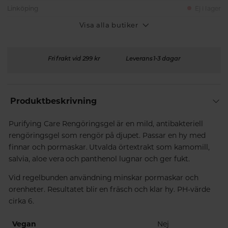
Linköping
Ej i lager
Visa alla butiker
Fri frakt vid 299 kr
Leverans 1-3 dagar
Produktbeskrivning
Purifying Care Rengöringsgel är en mild, antibakteriell
rengöringsgel som rengör på djupet. Passar en hy med
finnar och pormaskar. Utvalda örtextrakt som kamomill,
salvia, aloe vera och panthenol lugnar och ger fukt.
Vid regelbunden användning minskar pormaskar och
orenheter. Resultatet blir en fräsch och klar hy. PH-värde
cirka 6.
Vegan
Nej