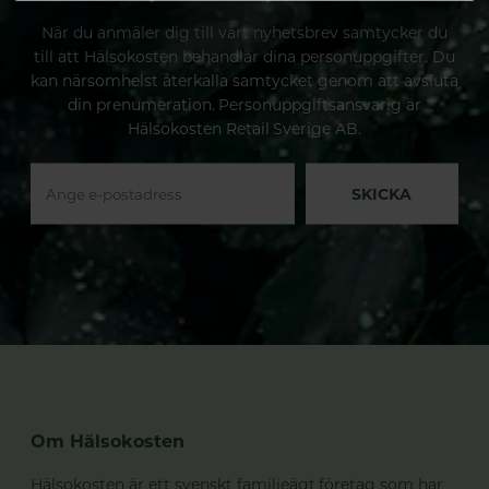
När du anmäler dig till vårt nyhetsbrev samtycker du
till att Hälsokosten behandlar dina personuppgifter. Du
kan närsomhelst återkalla samtycket genom att avsluta
din prenumeration. Personuppgiftsansvarig är
Hälsokosten Retail Sverige AB.
SKICKA
Om Hälsokosten
Hälsokosten är ett svenskt familjeägt företag som har