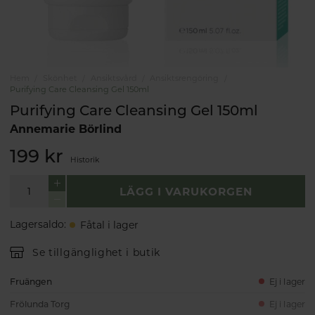
Hem
Skönhet
Ansiktsvård
Ansiktsrengöring
Purifying Care Cleansing Gel 150ml
Purifying Care Cleansing Gel 150ml
Annemarie Börlind
199 kr
Historik
LÄGG I VARUKORGEN
Lagersaldo
:
Fåtal i lager
Se tillgänglighet i butik
Fruängen
Ej i lager
Frölunda Torg
Ej i lager