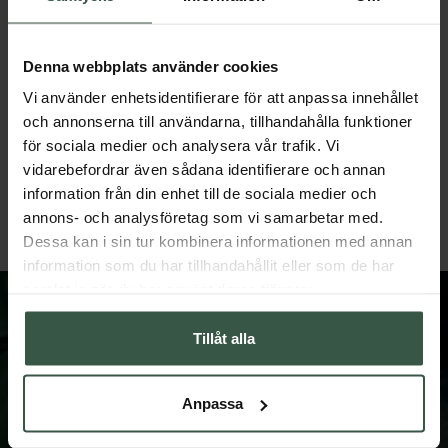
Denna webbplats använder cookies
Vi använder enhetsidentifierare för att anpassa innehållet
och annonserna till användarna, tillhandahålla funktioner
Marint Kollagen + Hyaluronsyra Ekonomipack 2x120k
för sociala medier och analysera vår trafik. Vi
Great Essentials
Great Essentials
vidarebefordrar även sådana identifierare och annan
398 kr
498 kr
498 kr
598 kr
information från din enhet till de sociala medier och
annons- och analysföretag som vi samarbetar med.
LÄGG I VARUKORGEN
LÄGG I VARUKORGEN
Dessa kan i sin tur kombinera informationen med annan
information som du har tillhandahållit eller som de har
samlat in när du har använt deras tjänster.
Tillåt alla
FÅ VÅRT NYHETSBREV
Anpassa
Prenumerera på vårt nyhetsbrev och få spännande
nyheter och erbjudanden.