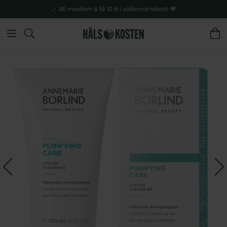
Bli medlem & få 10 % i välkomstrabatt 💚