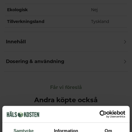
Ekologisk
Nej
Tillverkningsland
Tyskland
Innehåll
Dosering & användning
Får vi föreslå
Andra köpte också
Samtycke
Information
Om