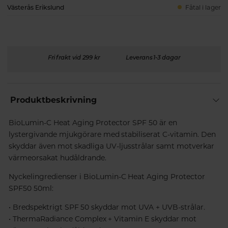
Västerås Erikslund
Fåtal i lager
Fri frakt vid 299 kr
Leverans 1-3 dagar
Produktbeskrivning
BioLumin-C Heat Aging Protector SPF 50 är en
lystergivande mjukgörare med stabiliserat C-vitamin. Den
skyddar även mot skadliga UV-ljusstrålar samt motverkar
värmeorsakat hudåldrande.
Nyckelingredienser i BioLumin-C Heat Aging Protector
SPF50 50ml:
• Bredspektrigt SPF 50 skyddar mot UVA + UVB-strålar.
• ThermaRadiance Complex + Vitamin E skyddar mot