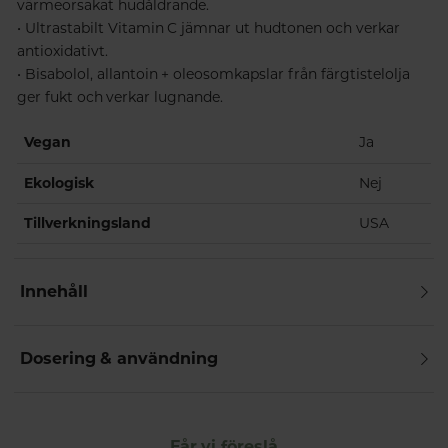
värmeorsakat hudåldrande.
• Ultrastabilt Vitamin C jämnar ut hudtonen och verkar
antioxidativt.
• Bisabolol, allantoin + oleosomkapslar från färgtistelolja
ger fukt och verkar lugnande.
Vegan
Ja
Ekologisk
Nej
Tillverkningsland
USA
Innehåll
Dosering & användning
Får vi föreslå