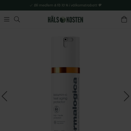
Bli medlem & få 10 % i välkomstrabatt 💚