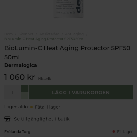
Hem
Skönhet
Ansiktsvård
Anti aging
BioLumin-C Heat Aging Protector SPF50 50ml
BioLumin-C Heat Aging Protector SPF50
50ml
Dermalogica
1 060 kr
Historik
LÄGG I VARUKORGEN
Lagersaldo
:
Fåtal i lager
Se tillgänglighet i butik
Frölunda Torg
Ej i lager