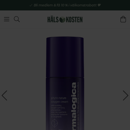
Bli medlem & få 10 % i välkomstrabatt 💚