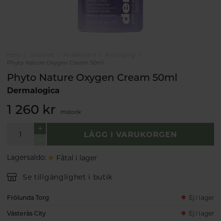
Hem
Skönhet
Ansiktsvård
Anti aging
Phyto Nature Oxygen Cream 50ml
Phyto Nature Oxygen Cream 50ml
Dermalogica
1 260 kr
Historik
LÄGG I VARUKORGEN
Lagersaldo
:
Fåtal i lager
Se tillgänglighet i butik
Frölunda Torg
Ej i lager
Västerås City
Ej i lager