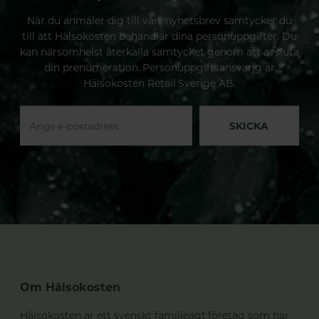
När du anmäler dig till vårt nyhetsbrev samtycker du
till att Hälsokosten behandlar dina personuppgifter. Du
kan närsomhelst återkalla samtycket genom att avsluta
din prenumeration. Personuppgiftsansvarig är
Hälsokosten Retail Sverige AB.
SKICKA
Om Hälsokosten
Hälsokosten är ett svenskt familjeägt företag som har