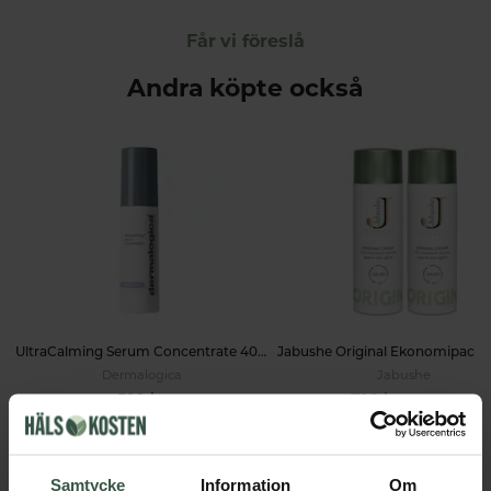
Får vi föreslå
Andra köpte också
UltraCalming Serum Concentrate 40ml
Dermalogica
Jabushe
599 kr
798 kr
1 158 kr
LÄGG I VARUKORGEN
LÄGG I VARUKORGEN
Samtycke
Information
Om