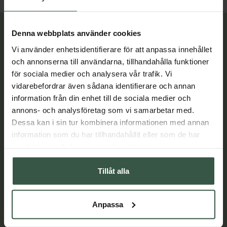
Lär dig mer
Denna webbplats använder cookies
Vi använder enhetsidentifierare för att anpassa innehållet
och annonserna till användarna, tillhandahålla funktioner
för sociala medier och analysera vår trafik. Vi
vidarebefordrar även sådana identifierare och annan
information från din enhet till de sociala medier och
annons- och analysföretag som vi samarbetar med.
Dessa kan i sin tur kombinera informationen med annan
information som du har tillhandahållit eller som de har
samlat in när du har använt deras tjänster.
Tillåt alla
Anpassa