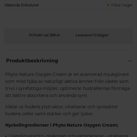
Västerås Erikslund
Fåtal i lager
Fri frakt vid 299 kr
Leverans 1-3 dagar
Produktbeskrivning
Phyto Nature Oxygen Cream är en avancerad mjukgörare
som med hjälp av naturligt aktiva ämnen från växter som
trivs i syrefattiga miljöer, optimerar hudcellernas förmåga
att bättre absorbera och använda syre.
Slätar ut hudens ytstruktur, vitaliserar och syresätter
hudens celler samt stärker och ger lyster.
Nyckelingredienser i Phyto Nature Oxygen Cream;
Glansligusterfrö, glykogen och vattenkrasse - vitaliserar