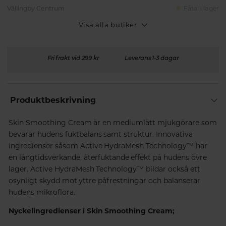
Vällingby Centrum
Fåtal i lager
Visa alla butiker
Fri frakt vid 299 kr
Leverans 1-3 dagar
Produktbeskrivning
Skin Smoothing Cream är en mediumlätt mjukgörare som
bevarar hudens fuktbalans samt struktur. Innovativa
ingredienser såsom Active HydraMesh Technology™ har
en långtidsverkande, återfuktande effekt på hudens övre
lager. Active HydraMesh Technology™ bildar också ett
osynligt skydd mot yttre påfrestningar och balanserar
hudens mikroflora.
Nyckelingredienser i Skin Smoothing Cream;