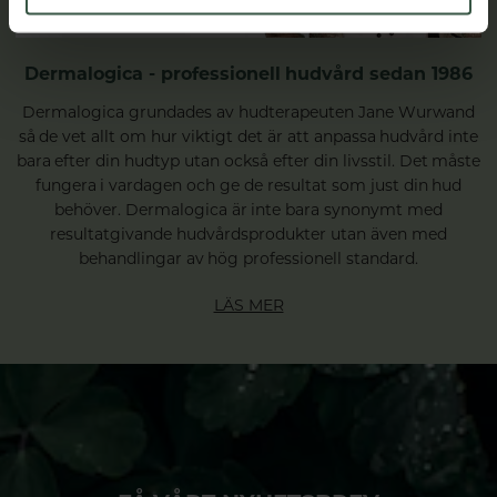
Dermalogica - professionell hudvård sedan 1986
Dermalogica grundades av hudterapeuten Jane Wurwand
så de vet allt om hur viktigt det är att anpassa hudvård inte
bara efter din hudtyp utan också efter din livsstil. Det måste
fungera i vardagen och ge de resultat som just din hud
behöver. Dermalogica är inte bara synonymt med
resultatgivande hudvårdsprodukter utan även med
behandlingar av hög professionell standard.
LÄS MER