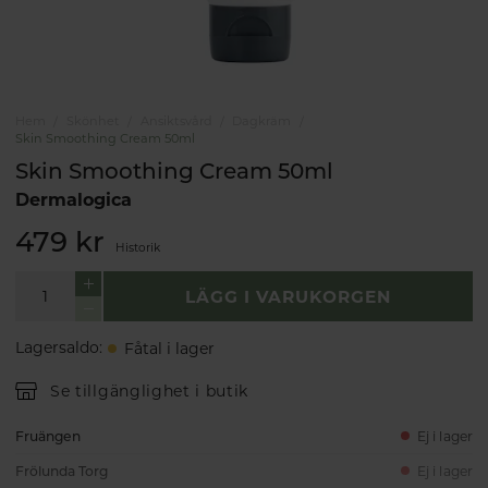
Hem
Skönhet
Ansiktsvård
Dagkräm
Skin Smoothing Cream 50ml
Skin Smoothing Cream 50ml
Dermalogica
479 kr
Historik
LÄGG I VARUKORGEN
Lagersaldo
:
Fåtal i lager
Se tillgänglighet i butik
Fruängen
Ej i lager
Frölunda Torg
Ej i lager