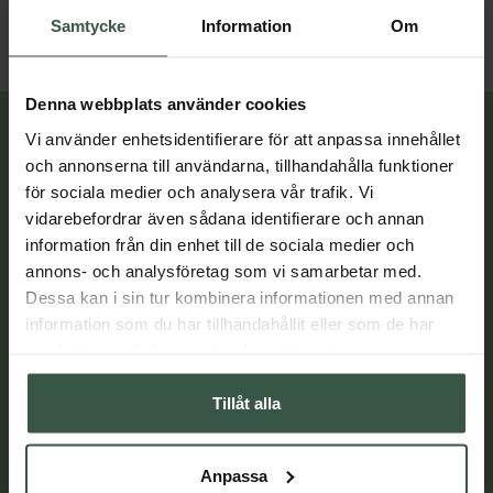
LÄGG I VARUKORGEN
LÄGG I VARUKORGEN
Samtycke
Information
Om
Denna webbplats använder cookies
Lär dig mer
Vi använder enhetsidentifierare för att anpassa innehållet
och annonserna till användarna, tillhandahålla funktioner
för sociala medier och analysera vår trafik. Vi
vidarebefordrar även sådana identifierare och annan
information från din enhet till de sociala medier och
annons- och analysföretag som vi samarbetar med.
Dessa kan i sin tur kombinera informationen med annan
information som du har tillhandahållit eller som de har
samlat in när du har använt deras tjänster.
Tillåt alla
Anpassa