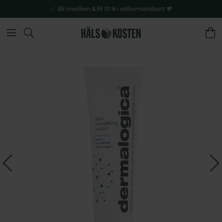
Bli medlem & få 10 % i välkomstrabatt 💚