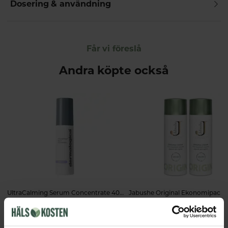
Dosering & användning
Får vi föreslå
Andra köpte också
UltraCalming Serum Concentrate 40ml
Dermalogica
Jabushe
599 kr
798 kr
1 158 kr