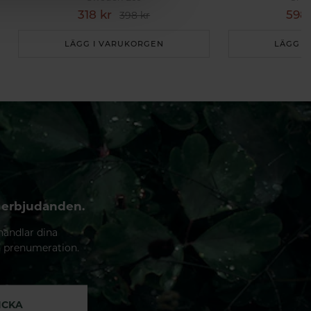
318 kr
598 
398 kr
LÄGG I VARUKORGEN
LÄGG I
 erbjudanden.
handlar dina
n prenumeration.
ICKA