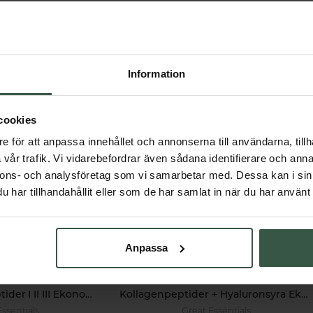
Får vi föreslå
Information
Andra köpte också
cookies
e för att anpassa innehållet och annonserna till användarna, tillh
vår trafik. Vi vidarebefordrar även sådana identifierare och anna
nnons- och analysföretag som vi samarbetar med. Dessa kan i sin
har tillhandahållit eller som de har samlat in när du har använt 
Anpassa
Multi Kollagenpeptider I II III Ekonomipack 2x120k
Kollagenpeptider + Hyaluronsyra Ekonomipack 2x500g
Essentials
Great Essentials