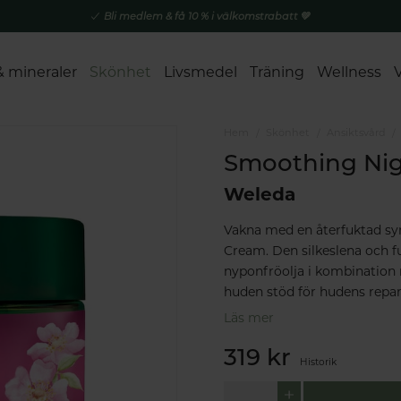
Bli medlem & få 10 % i välkomstrabatt 💚
& mineraler
Skönhet
Livsmedel
Träning
Wellness
Hem
Skönhet
Ansiktsvård
Smoothing Ni
Weleda
Vakna med en återfuktad sy
Cream. Den silkeslena och f
nyponfröolja i kombination 
huden stöd för hudens repar
Läs mer
319 kr
Historik