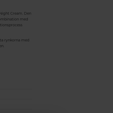
 Night Cream. Den
 kombination med
ationsprocess
rsta rynkorna med
en.