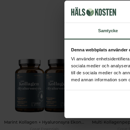
Samtycke
Denna webbplats använder 
Vi använder enhetsidentifierar
sociala medier och analysera 
till de sociala medier och a
med annan information som du 
Marint Kollagen + Hyaluronsyra Ekonomipack 2x120k
Great Essentials
Great 