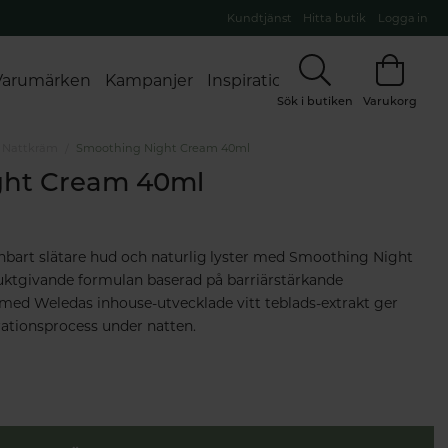
Kundtjänst
Hitta butik
Logga in
Varumärken
Kampanjer
Inspiration
Sök i butiken
Varukorg
Nattkräm
Smoothing Night Cream 40ml
ght Cream 40ml
nbart slätare hud och naturlig lyster med Smoothing Night
uktgivande formulan baserad på barriärstärkande
med Weledas inhouse-utvecklade vitt teblads-extrakt ger
ationsprocess under natten.