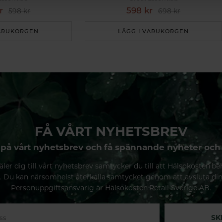
r
598 kr
598 kr
698 kr
VARUKORGEN
LÄGG I VARUKORGEN
FÅ VÅRT NYHETSBREV
på vårt nyhetsbrev och få spännande nyheter och
ler dig till vårt nyhetsbrev samtycker du till att Hälsokosten be
. Du kan närsomhelst återkalla samtycket genom att avsluta di
Personuppgiftsansvarig är Hälsokosten Retail Sverige AB.
SK