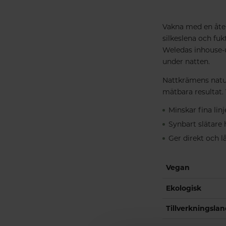
Vakna med en åte
silkeslena och fu
Weledas inhouse-u
under natten.
Nattkrämens natur
mätbara resultat.
Minskar fina lin
Synbart slätare 
Ger direkt och l
Vegan
Ekologisk
Tillverkningsla