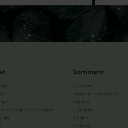
kt
Sortiment
 oss
Hälsokost
ker
Vitaminer & mineraler
ngar
Skönhet
m i Friends of Hälsokosten
Livsmedel
s oss
Träning
r
Wellness