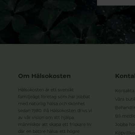
Om Hälsokosten
Konta
Hälsokosten är ett svenskt
Kontakta
familjeägt företag som har jobbat
Våra buti
med naturlig hälsa och skönhet
Behandli
sedan 1980. På Hälsokosten drivs vi
Bli medle
av vår vision om att hjälpa
människor att skapa ett friskare liv
Jobba ho
där en bättre hälsa, ett högre
Köpvillko