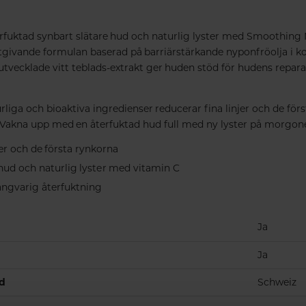
rfuktad synbart slätare hud och naturlig lyster med Smoothing
ktgivande formulan baserad på barriärstärkande nyponfröolja i
tvecklade vitt teblads-extrakt ger huden stöd för hudens repar
liga och bioaktiva ingredienser reducerar fina linjer och de fö
 Vakna upp med en återfuktad hud full med ny lyster på morgon
jer och de första rynkorna
hud och naturlig lyster med vitamin C
ångvarig återfuktning
Ja
Ja
nd
Schweiz