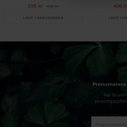
398 kr
498 k
498 kr
LÄGG I VARUKORGEN
LÄGG I 
Prenumerera 
När du anmä
personuppgifter