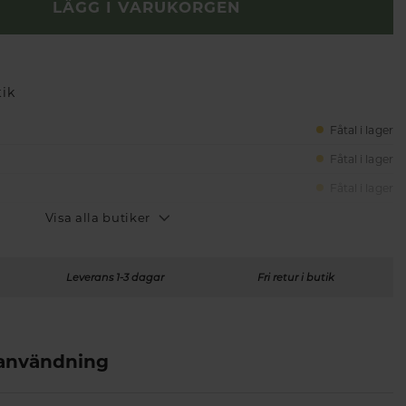
LÄGG I VARUKORGEN
tik
Fåtal i lager
Fåtal i lager
Fåtal i lager
Visa alla butiker
Leverans 1-3 dagar
Fri retur i butik
 användning