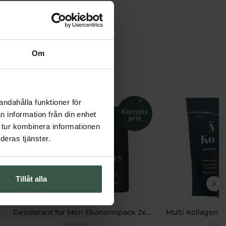
Om
andahålla funktioner för
n information från din enhet
 tur kombinera informationen
deras tjänster.
Tillåt alla
Deodorant for Men Ekonomipack 2x50ml
Sweden Eco
Grea