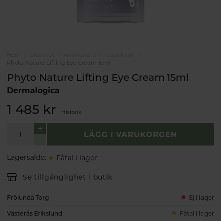
Hem
Skönhet
Ansiktsvård
Ögonkräm
Phyto Nature Lifting Eye Cream 15ml
Phyto Nature Lifting Eye Cream 15ml
Dermalogica
1 485 kr
Historik
LÄGG I VARUKORGEN
Lagersaldo
:
Fåtal i lager
Se tillgänglighet i butik
Frölunda Torg
Ej i lager
Västerås Erikslund
Fåtal i lager