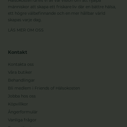
Hälsokosten drivs vi av vår vision om att hjälpa
människor att skapa ett friskare liv där en bättre hälsa,
ett högre välbefinnande och en mer hållbar värld
skapas varje dag.
LÄS MER OM OSS
Kontakt
Kontakta oss
Våra butiker
Behandlingar
Bli medlem i Friends of Hälsokosten
Jobba hos oss
Köpvillkor
Ångerformulär
Vanliga frågor