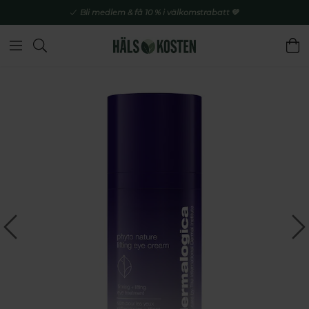
Bli medlem & få 10 % i välkomstrabatt 💚