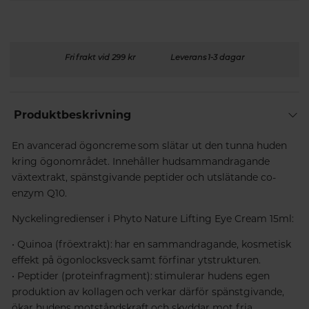
Fri frakt vid 299 kr
Leverans 1-3 dagar
Produktbeskrivning
En avancerad ögoncreme som slätar ut den tunna huden
kring ögonområdet. Innehåller hudsammandragande
växtextrakt, spänstgivande peptider och utslätande co-
enzym Q10.
Nyckelingredienser i Phyto Nature Lifting Eye Cream 15ml:
• Quinoa (fröextrakt): har en sammandragande, kosmetisk
effekt på ögonlocksveck samt förfinar ytstrukturen.
• Peptider (proteinfragment): stimulerar hudens egen
produktion av kollagen och verkar därför spänstgivande,
ökar hudens motståndskraft och skyddar mot fria