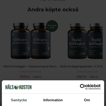
Andra köpte också
Marint Kollagen + Hyaluronsyra Ekonomipack 2x120k
Great Essentials
Great Essentials
398 kr
498 kr
498 kr
598 kr
LÄGG I VARUKORGEN
LÄGG I VARUKORGEN
Samtycke
Information
Om