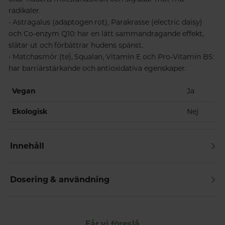
radikaler.
• Astragalus (adaptogen rot), Parakrasse (electric daisy)
och Co-enzym Q10: har en lätt sammandragande effekt,
slätar ut och förbättrar hudens spänst.
• Matchasmör (te), Squalan, Vitamin E och Pro-Vitamin B5:
har barriärstärkande och antioxidativa egenskaper.
Vegan
Ja
Ekologisk
Nej
Innehåll
Dosering & användning
Får vi föreslå