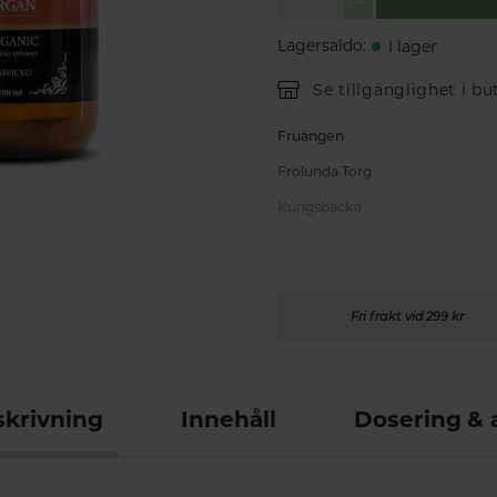
Lagersaldo
:
I lager
Se tillgänglighet i bu
Fruängen
Frölunda Torg
Kungsbacka
Fri frakt vid 299 kr
krivning
Innehåll
Dosering &