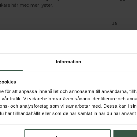
kare hår med mer lyster.
Ja
Ja
nd
Marocko
Information
cookies
Får vi föreslå
e för att anpassa innehållet och annonserna till användarna, tillh
Andra köpte också
vår trafik. Vi vidarebefordrar även sådana identifierare och anna
nnons- och analysföretag som vi samarbetar med. Dessa kan i sin
har tillhandahållit eller som de har samlat in när du har använt 