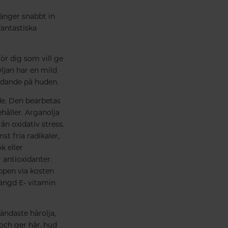
ränger snabbt in
fantastiska
För dig som vill ge
Oljan har en mild
ddande på huden.
de. Den bearbetas
håller. Arganolja
ån oxidativ stress.
st fria radikaler,
k eller
 antioxidanter.
oppen via kosten
ängd E- vitamin
ändaste hårolja,
och ger hår, hud