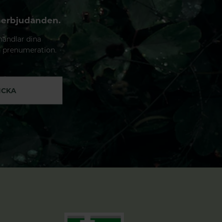
 erbjudanden.
handlar dina
n prenumeration.
ICKA