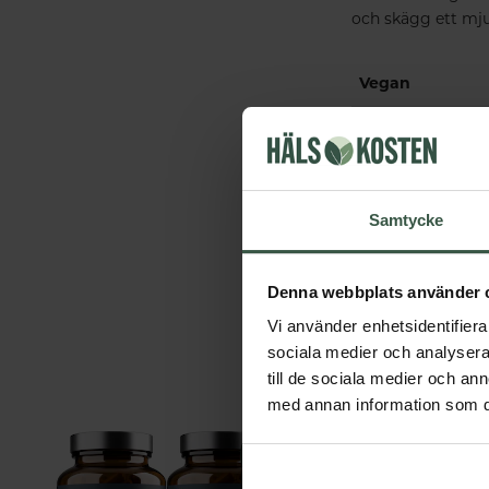
och skägg ett mju
Vegan
Ekologisk
Tillverkningsla
Samtycke
Denna webbplats använder 
Vi använder enhetsidentifierar
sociala medier och analysera 
till de sociala medier och a
med annan information som du 