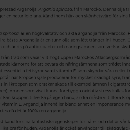
lpressad Arganolja,
Argania spinosa
, från Marocko. Denna olja t
er en naturlig glans. Känd inom hår- och skönhetsvård för sina 
a spinosa
, är en högkvalitativ och äkta arganolja från Marocko. 
lra bästa. Arganolja är en tunn olja som lätt tränger in i huden. 
 och är rik på antioxidanter och näringsämnen som verkar sky
 från träd som växer vilt högt uppe i Marockos Atlasbergsområ
stade kärnorna för att bevara de näringsämnena som trädet inne
gt essentiella fettsyror samt vitamin E, som skyddar våra celler fr
pstår när kroppen själv producerar för mycket skadligt syre, främ
s in i kroppen som orsakar skada till exempel ämnen i cigarettrö
en). Ämnen som visat kunna förebygga oxidativ stress kallas för
r kan kroppen tillverka på egen hand, andra måste vi tillföra kr
 vitamin E. Arganolja innehåller bland annat en imponerande m
rtes då det är 100% ren arganolja.
t känd för sina fantastiska egenskaper för håret och det är vår k
lika bra för huden. Arganolja är också användbar till skäggvård 