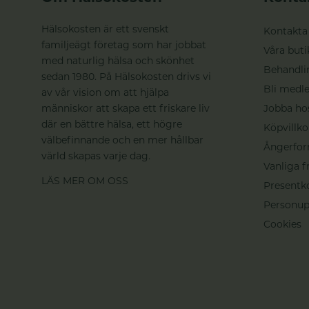
Hälsokosten är ett svenskt
Kontakta
familjeägt företag som har jobbat
Våra buti
med naturlig hälsa och skönhet
Behandli
sedan 1980. På Hälsokosten drivs vi
Bli medle
av vår vision om att hjälpa
människor att skapa ett friskare liv
Jobba ho
där en bättre hälsa, ett högre
Köpvillko
välbefinnande och en mer hållbar
Ångerfor
värld skapas varje dag.
Vanliga f
LÄS MER OM OSS
Presentk
Personup
Cookies