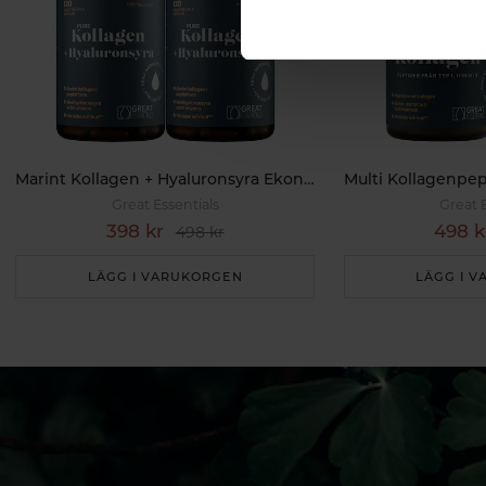
Marint Kollagen + Hyaluronsyra Ekonomipack 2x120k
Great Essentials
Great 
398 kr
498 k
498 kr
LÄGG I VARUKORGEN
LÄGG I 