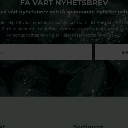
FÅ VÅRT NYHETSBREV
på vårt nyhetsbrev och få spännande nyheter och
ler dig till vårt nyhetsbrev samtycker du till att Hälsokosten be
. Du kan närsomhelst återkalla samtycket genom att avsluta di
Personuppgiftsansvarig är Hälsokosten Retail Sverige AB.
SK
kt
Sortiment