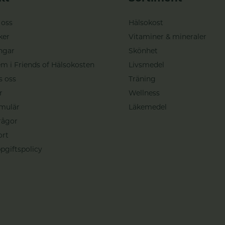
 oss
Hälsokost
ker
Vitaminer & mineraler
ngar
Skönhet
m i Friends of Hälsokosten
Livsmedel
s oss
Träning
r
Wellness
mulär
Läkemedel
rågor
ort
pgiftspolicy