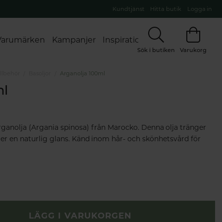
Kundtjänst
Hitta butik
Logga in
Varumärken
Kampanjer
Inspiration
Sök i butiken
Varukorg
illbehör
Basoljor
Arganolja 100ml
ml
rganolja (Argania spinosa) från Marocko. Denna olja tränger
er en naturlig glans. Känd inom hår- och skönhetsvård för
LÄGG I VARUKORGEN