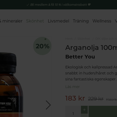
Bli medlem & få 10 % i välkomstrabatt 💚
& mineraler
Skönhet
Livsmedel
Träning
Wellness
Hem
Skönhet
DIY, oljor och t
Arganolja 100
Better You
Ekologisk och kallpressad A
snabbt in huden/håret och g
sina fantastiska egenskaper.
Läs mer
183 kr
229 kr
Historik