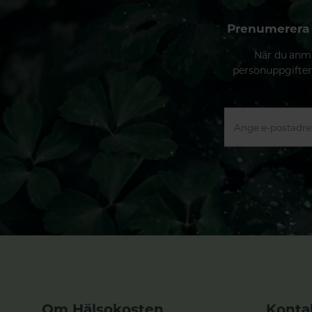
Prenumerera 
När du anmä
personuppgifter
Om Hälsokosten
Konta