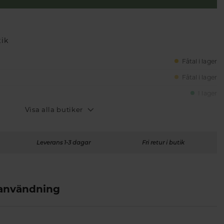
tik
Fåtal i lager
Fåtal i lager
I lager
Visa alla butiker
Leverans 1-3 dagar
Fri retur i butik
 användning