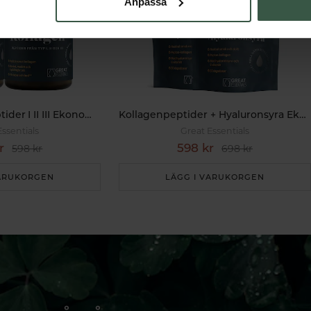
Anpassa
Multi Kollagenpeptider I II III Ekonomipack 2x120k
Kollagenpeptider + Hyaluronsyra Ekonomipack 2x500g
Essentials
Great Essentials
r
598 kr
598 kr
698 kr
VARUKORGEN
LÄGG I VARUKORGEN