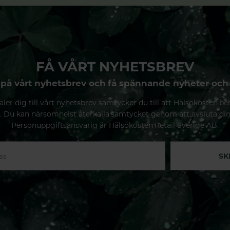
FÅ VÅRT NYHETSBREV
på vårt nyhetsbrev och få spännande nyheter och
ler dig till vårt nyhetsbrev samtycker du till att Hälsokosten be
. Du kan närsomhelst återkalla samtycket genom att avsluta di
Personuppgiftsansvarig är Hälsokosten Retail Sverige AB.
SK