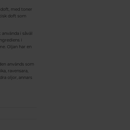
 doft, med toner
tisk doft som
t använda i såväl
ngrediens i
e. Oljan har en
r den används som
ika, ravensara,
dra oljor, annars