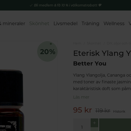
Bli medlem & få 10 % i välkomstrabatt 💚
& mineraler
Skönhet
Livsmedel
Träning
Wellness
Hem
Skönhet
DIY, oljor och t
Eterisk Ylang Y
Better You
Ylang Ylangolja, Cananga od
med toner av finaste jasmin
karaktäristisk doft som på
Läs mer
95 kr
119 kr
Historik