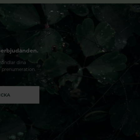
 erbjudanden.
handlar dina
n prenumeration.
ICKA