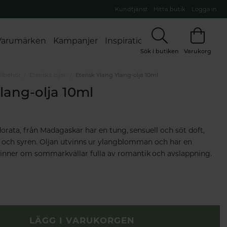
Kundtjänst
Hitta butik
Logga in
Varumärken
Kampanjer
Inspiration
Sök i butiken
Varukorg
illbehör
Eteriska oljor
Eterisk Ylang Ylang-olja 10ml
lang-olja 10ml
orata, från Madagaskar har en tung, sensuell och söt doft,
 och syren. Oljan utvinns ur ylangblomman och har en
minner om sommarkvällar fulla av romantik och avslappning.
LÄGG I VARUKORGEN