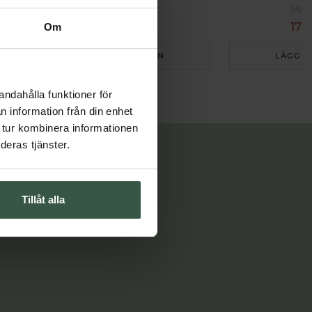
Better You
Mari
84 kr
175
Om
105 kr
LÄGG I VARUKORGEN
LÄGG I
andahålla funktioner för
n information från din enhet
 tur kombinera informationen
deras tjänster.
Tillåt alla