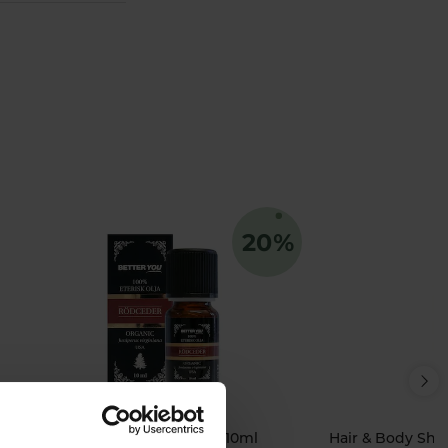
Eterisk Rödcederolja 10ml