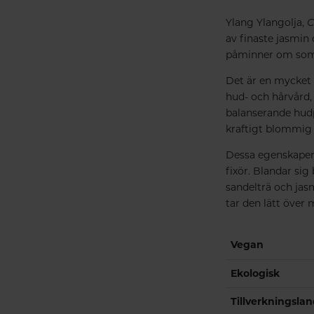
Ylang Ylangolja,
C
av finaste jasmin
påminner om somm
Det är en mycket d
hud- och hårvård,
balanserande hudp
kraftigt blommig 
Dessa egenskaper 
fixör. Blandar sig
sandelträ och jasm
tar den lätt över 
Vegan
Ekologisk
Tillverkningsla