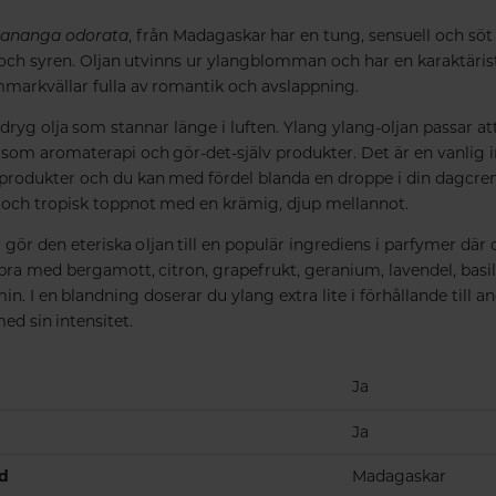
ananga odorata
, från Madagaskar har en tung, sensuell och söt
 och syren. Oljan utvinns ur ylangblomman och har en karaktäris
arkvällar fulla av romantik och avslappning.
ryg olja som stannar länge i luften. Ylang ylang-oljan passar at
 som aromaterapi och gör-det-själv produkter. Det är en vanlig i
rodukter och du kan med fördel blanda en droppe i din dagcrem
och tropisk toppnot med en krämig, djup mellannot.
gör den eteriska oljan till en populär ingrediens i parfymer dä
 bra med bergamott, citron, grapefrukt, geranium, lavendel, basil
in. I en blandning doserar du ylang extra lite i förhållande till an
med sin intensitet.
Ja
Ja
nd
Madagaskar