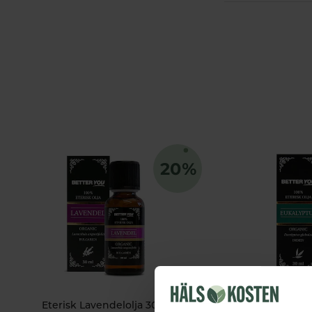
Eterisk Lavendelolja 30ml
Eterisk Euka