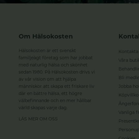
Om Hälsokosten
Konta
Hälsokosten är ett svenskt
Kontakta
familjeägt företag som har jobbat
Våra buti
med naturlig hälsa och skönhet
Behandli
sedan 1980. På Hälsokosten drivs vi
Bli medle
av vår vision om att hjälpa
människor att skapa ett friskare liv
Jobba ho
där en bättre hälsa, ett högre
Köpvillko
välbefinnande och en mer hållbar
Ångerfor
värld skapas varje dag.
Vanliga f
LÄS MER OM OSS
Presentk
Personup
Cookies