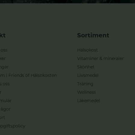
kt
Sortiment
 oss
Hälsokost
ker
Vitaminer & mineraler
ngar
Skönhet
m i Friends of Hälsokosten
Livsmedel
s oss
Träning
r
Wellness
mulär
Läkemedel
rågor
ort
pgiftspolicy