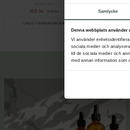
Better You
Bet
158 kr
135 k
Samtycke
198 kr
LÄGG I VARUKORGEN
LÄGG I 
Denna webbplats använder 
Vi använder enhetsidentifierar
sociala medier och analysera 
till de sociala medier och a
med annan information som du 