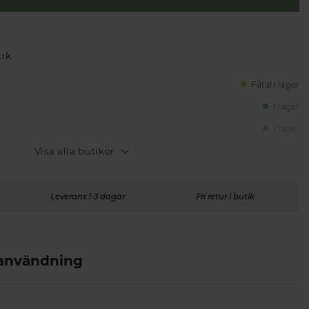
tik
Fåtal i lager
I lager
I lager
Visa alla butiker
Leverans 1-3 dagar
Fri retur i butik
 användning