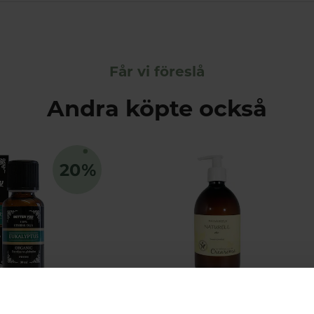
Får vi föreslå
Andra köpte också
lyptusolja 30ml
Massageolja naturell eko 500ml