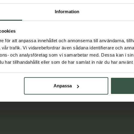
ter You
Crearome
r
239 kr
Information
169 kr
LÄGG I VARUKORGEN
VARUKORGEN
cookies
e för att anpassa innehållet och annonserna till användarna, tillh
vår trafik. Vi vidarebefordrar även sådana identifierare och anna
nnons- och analysföretag som vi samarbetar med. Dessa kan i sin
har tillhandahållit eller som de har samlat in när du har använt 
Lär dig mer
Anpassa