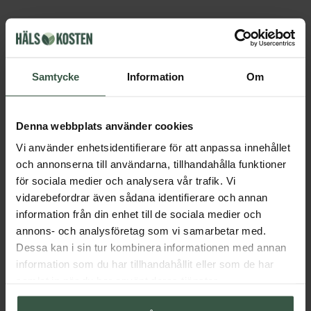
Får vi föreslå
Samtycke
Information
Om
Andra köpte också
Denna webbplats använder cookies
Vi använder enhetsidentifierare för att anpassa innehållet
och annonserna till användarna, tillhandahålla funktioner
för sociala medier och analysera vår trafik. Vi
vidarebefordrar även sådana identifierare och annan
information från din enhet till de sociala medier och
annons- och analysföretag som vi samarbetar med.
Dessa kan i sin tur kombinera informationen med annan
Kokosolja 500ml
Ricinolja 500ml
information som du har tillhandahållit eller som de har
Pureness
Better You
samlat in när du har använt deras tjänster.
95 kr
175 kr
219 kr
LÄGG I VARUKORGEN
LÄGG I VARUKORGEN