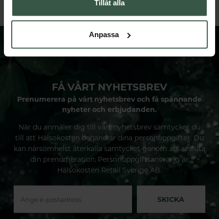
Tillåt alla
Anpassa
FÅ VÅRT NYHETSBREV
Prenumerera på vårt nyhetsbrev och få spännande
nyheter och erbjudanden.
När du anmäler dig till vårt nyhetsbrev samtycker du
till att Hälsokosten behandlar dina personuppgifter. Du
kan närsomhelst återkalla samtycket genom att avsluta
din prenumeration. Personuppgiftsansvarig är
Hälsokosten Retail Sverige AB.
SKICKA