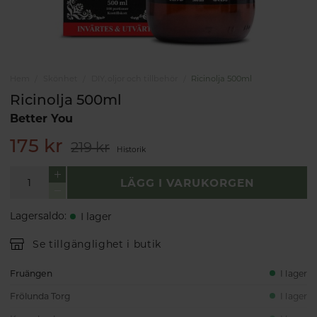
Hem
Skönhet
DIY, oljor och tillbehör
Ricinolja 500ml
Ricinolja 500ml
Better You
175 kr
219 kr
Historik
LÄGG I VARUKORGEN
Lagersaldo
:
I lager
Se tillgänglighet i butik
Fruängen
I lager
Frölunda Torg
I lager