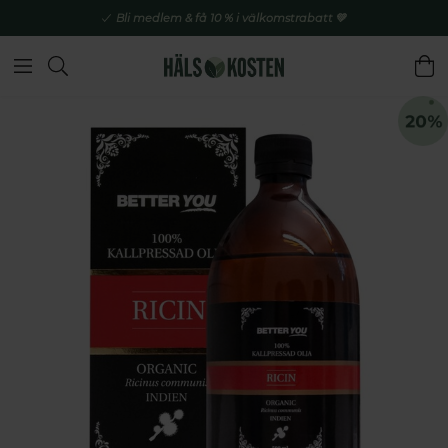
Bli medlem & få 10 % i välkomstrabatt 💚