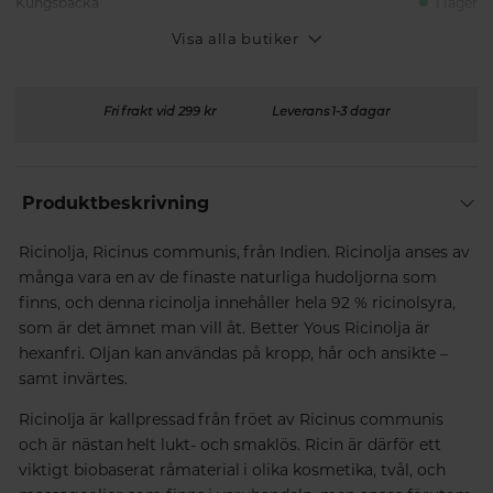
Kungsbacka
I lager
Visa alla butiker
Fri frakt vid 299 kr
Leverans 1-3 dagar
Produktbeskrivning
Ricinolja, Ricinus communis, från Indien. Ricinolja anses av
många vara en av de finaste naturliga hudoljorna som
finns, och denna ricinolja innehåller hela 92 % ricinolsyra,
som är det ämnet man vill åt. Better Yous Ricinolja är
hexanfri. Oljan kan användas på kropp, hår och ansikte –
samt invärtes.
Ricinolja är kallpressad från fröet av Ricinus communis
och är nästan helt lukt- och smaklös. Ricin är därför ett
viktigt biobaserat råmaterial i olika kosmetika, tvål, och