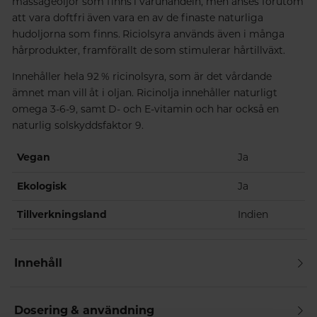
massageoljor som finns i varuhandeln, men anses förutom
att vara doftfri även vara en av de finaste naturliga
hudoljorna som finns. Riciolsyra används även i många
hårprodukter, framförallt de som stimulerar hårtillväxt.
Innehåller hela 92 % ricinolsyra, som är det vårdande
ämnet man vill åt i oljan. Ricinolja innehåller naturligt
omega 3-6-9, samt D- och E-vitamin och har också en
naturlig solskyddsfaktor 9.
Vegan
Ja
Ekologisk
Ja
Tillverkningsland
Indien
Innehåll
Dosering & användning