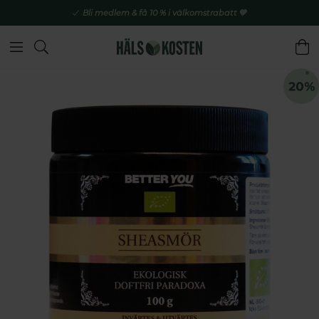
Bli medlem & få 10 % i välkomstrabatt 💚