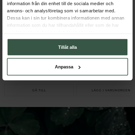
information från din enhet till de sociala medier och
annons- och analysföretag som vi samarbetar med.
Dessa kan i sin tur kombinera informationen med annan
information som du har tillhandahållit eller som de har
samlat in när du har använt deras tjänster.
Tillåt alla
Dödahavssalt 500g
Kattklo 100g
Anpassa
Crearome
Crearome
83 kr
104 kr
GÅ TILL
LÄGG I VARUKORGEN