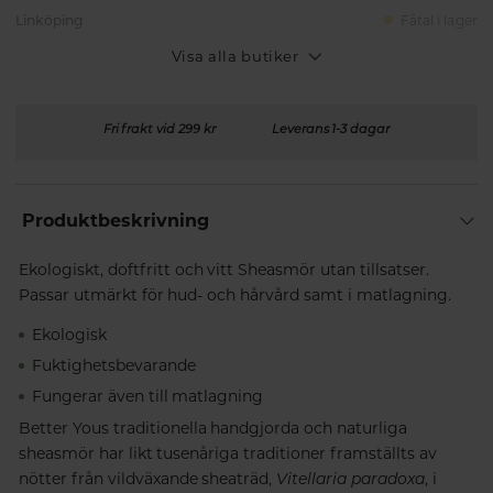
Linköping
Fåtal i lager
Visa alla butiker
Fri frakt vid 299 kr
Leverans 1-3 dagar
Produktbeskrivning
Ekologiskt, doftfritt och vitt Sheasmör utan tillsatser.
Passar utmärkt för hud- och hårvård samt i matlagning.
Ekologisk
Fuktighetsbevarande
Fungerar även till matlagning
Better Yous traditionella handgjorda och naturliga
sheasmör har likt tusenåriga traditioner framställts av
nötter från vildväxande sheaträd,
Vitellaria paradoxa
, i