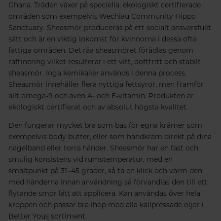
Ghana. Träden växer på speciella, ekologiskt certifierade
områden som exempelvis Wechiau Community Hippo
Sanctuary. Sheasmör produceras på ett socialt ansvarsfullt
sätt och är en viktig inkomst för kvinnorna i dessa ofta
fattiga områden. Det råa sheasmöret förädlas genom
raffinering vilket resulterar i ett vitt, doftfritt och stabilt
sheasmör. Inga kemikalier används i denna process.
Sheasmör innehåller flera nyttiga fettsyror, men framför
allt omega-9 och även A- och E-vitamin. Produkten är
ekologiskt certifierat och av absolut högsta kvalitet.
Den fungerar mycket bra som bas för egna krämer som
exempelvis body butter, eller som handkräm direkt på dina
nagelband eller torra händer. Sheasmör har en fast och
smulig konsistens vid rumstemperatur, med en
smältpunkt på 31 -45 grader, så ta en klick och värm den
med händerna innan användning så förvandlas den till ett
flytande smör lätt att applicera. Kan användas över hela
kroppen och passar bra ihop med alla kallpressade oljor i
Better Yous sortiment.