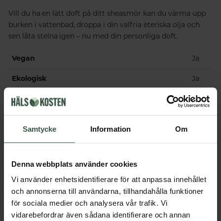
Vill du ha en lätt doft på ditt sheasmör kan du värma upp
burken i vattenbad, droppa i din valfria eteriska olja och
sen låta stelna igen – nu med din personliga doft.
Vegan
Ja
Ekologisk
Ja
Innehåll
Samtycke
Information
Om
Dosering & användning
Denna webbplats använder cookies
Vi använder enhetsidentifierare för att anpassa innehållet
Får vi föreslå
och annonserna till användarna, tillhandahålla funktioner
för sociala medier och analysera vår trafik. Vi
Andra köpte också
vidarebefordrar även sådana identifierare och annan