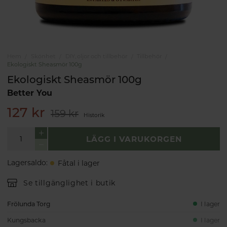
Hem
Skönhet
DIY, oljor och tillbehör
Tillbehör
Ekologiskt Sheasmör 100g
Ekologiskt Sheasmör 100g
Better You
127 kr
159 kr
Historik
LÄGG I VARUKORGEN
Lagersaldo
:
Fåtal i lager
Se tillgänglighet i butik
Frölunda Torg
I lager
Kungsbacka
I lager