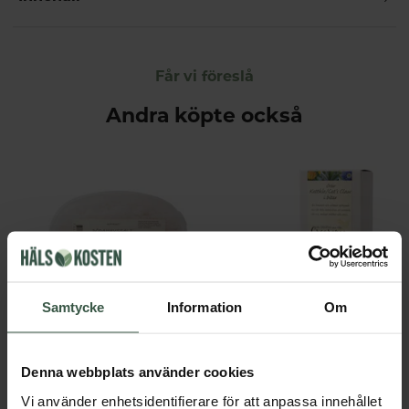
Får vi föreslå
Andra köpte också
Samtycke
Information
Om
Dödahavssalt 500g
Kattklo 100g
Crearome
Crearome
Denna webbplats använder cookies
83 kr
104 kr
Vi använder enhetsidentifierare för att anpassa innehållet