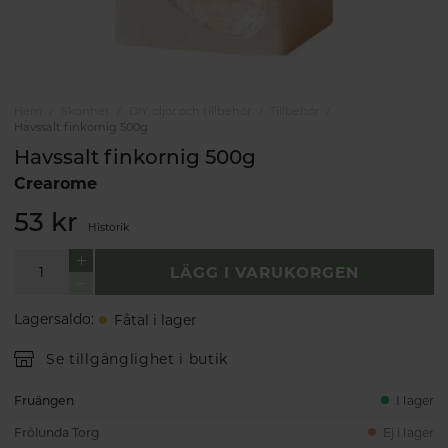
Hem
Skönhet
DIY, oljor och tillbehör
Tillbehör
Havssalt finkornig 500g
Havssalt finkornig 500g
Crearome
53 kr
Historik
LÄGG I VARUKORGEN
Lagersaldo
:
Fåtal i lager
Se tillgänglighet i butik
Fruängen
I lager
Frölunda Torg
Ej i lager