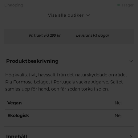
Linköping
I lager
Visa alla butiker
Fri frakt vid 299 kr
Leverans 1-3 dagar
Produktbeskrivning
Högkvalitativt, havssalt från det naturskyddade området
Ria Formosa beläget i Portugals vackra Algarve. Saltet
samlas upp för hand, och får sedan torka i solen.
Vegan
Nej
Ekologisk
Nej
Innehåll