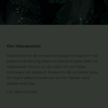
Om Hälsokosten
Hälsokosten är ett svenskt familjeägt företag som har
jobbat med naturlig hälsa och skönhet sedan 1980. På
Hälsokosten drivs vi av vår vision om att hjälpa
människor att skapa ett friskare liv där en bättre hälsa,
ett högre välbefinnande och en mer hållbar värld
skapas varje dag.
LÄS MER OM OSS