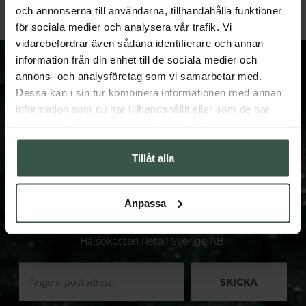
GÅ TILL
LÄGG I VARUKORGEN
och annonserna till användarna, tillhandahålla funktioner
för sociala medier och analysera vår trafik. Vi
vidarebefordrar även sådana identifierare och annan
information från din enhet till de sociala medier och
annons- och analysföretag som vi samarbetar med.
Dessa kan i sin tur kombinera informationen med annan
information som du har tillhandahållit eller som de har
FÅ VÅRT NYHETSBREV
samlat in när du har använt deras tjänster.
Prenumerera på vårt nyhetsbrev och få spännande
nyheter och erbjudanden.
Tillåt alla
När du anmäler dig till vårt nyhetsbrev samtycker du
till att Hälsokosten behandlar dina personuppgifter. Du
Anpassa
kan närsomhelst återkalla samtycket genom att avsluta
din prenumeration. Personuppgiftsansvarig är
Hälsokosten Retail Sverige AB.
SKICKA