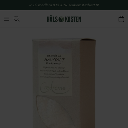
Bli medlem & få 10 % i välkomstrabatt 💚