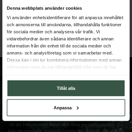
Denna webbplats använder cookies
Marint Kollagen + Hyaluronsyra Ekonomipack 2x120k
Vi använder enhetsidentifierare för att anpassa innehållet
Great Essentials
Great Essentials
och annonserna till användarna, tillhandahålla funktioner
398 kr
498 kr
498 kr
598 kr
för sociala medier och analysera vår trafik. Vi
vidarebefordrar även sådana identifierare och annan
LÄGG I VARUKORGEN
LÄGG I VARUKORGEN
information från din enhet till de sociala medier och
annons- och analysföretag som vi samarbetar med.
Dessa kan i sin tur kombinera informationen med annan
information som du har tillhandahållit eller som de har
samlat in när du har använt deras tjänster.
Tillåt alla
FÅ VÅRT NYHETSBREV
Prenumerera på vårt nyhetsbrev och få spännande
nyheter och erbjudanden.
Anpassa
När du anmäler dig till vårt nyhetsbrev samtycker du
till att Hälsokosten behandlar dina personuppgifter. Du
kan närsomhelst återkalla samtycket genom att avsluta