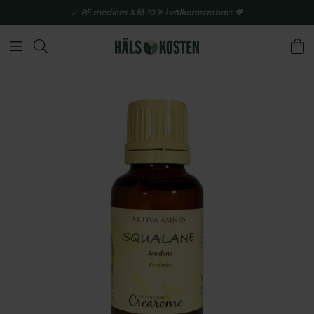
Bli medlem & få 10 % i välkomstrabatt 💚