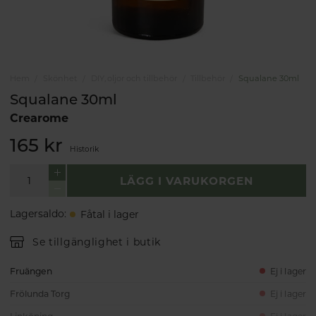
Hem
Skönhet
DIY, oljor och tillbehör
Tillbehör
Squalane 30ml
Squalane 30ml
Crearome
165 kr
Historik
LÄGG I VARUKORGEN
Lagersaldo
:
Fåtal i lager
Se tillgänglighet i butik
Fruängen
Ej i lager
Frölunda Torg
Ej i lager