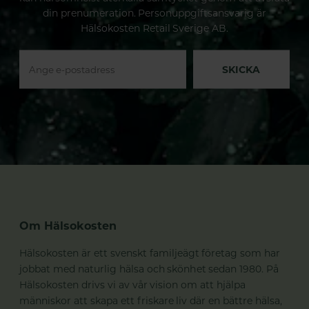
din prenumeration. Personuppgiftsansvarig är
Hälsokosten Retail Sverige AB.
SKICKA
Om Hälsokosten
Hälsokosten är ett svenskt familjeägt företag som har
jobbat med naturlig hälsa och skönhet sedan 1980. På
Hälsokosten drivs vi av vår vision om att hjälpa
människor att skapa ett friskare liv där en bättre hälsa,