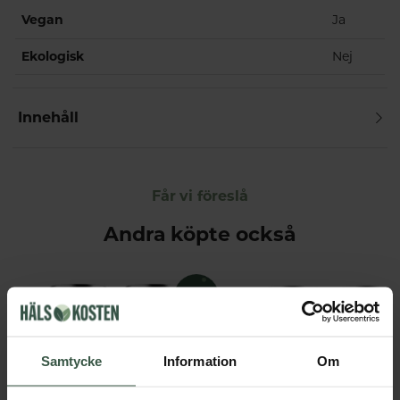
Vegan
Ja
Ekologisk
Nej
Innehåll
Får vi föreslå
Andra köpte också
Samtycke
Information
Om