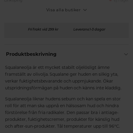
Linköping
Ej i lager
Visa alla butiker
Fri frakt vid 299 kr
Leverans 1-3 dagar
Produktbeskrivning
Squalaneolja är ett mycket stabilt oljelösligt ämne
framställt av olivolja. Squalane ger huden en silkig yta,
verkar fuktighetsbevarande och uppmjukande. Ökar
utspridningsförmågan på huden och känns inte kladdig.
Squalaneolja liknar hudens sebum och kan spela en stor
roll för att man ska uppnå en hälsosam hud och hindra
förstörelse från fria radikaler. Den passar bra i antiage-
produkter, fuktighetscremer, produkter för känslig hud
och after-sun-produkter. Tål temperaturer upp till 96°C.