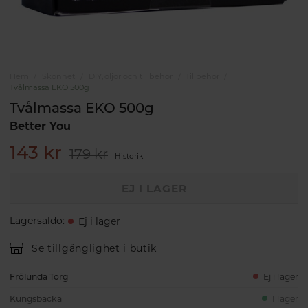
Hem
Skönhet
DIY, oljor och tillbehör
Tillbehör
Tvålmassa EKO 500g
Tvålmassa EKO 500g
Better You
143 kr
179 kr
Historik
EJ I LAGER
Lagersaldo
:
Ej i lager
Se tillgänglighet i butik
Frölunda Torg
Ej i lager
Kungsbacka
I lager