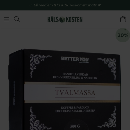
Bli medlem & få 10 % i välkomstrabatt 💚