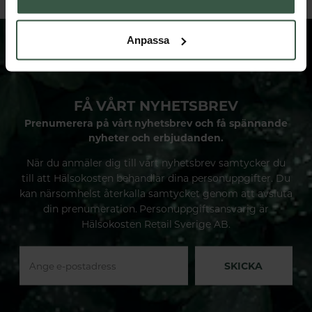
Anpassa
FÅ VÅRT NYHETSBREV
Prenumerera på vårt nyhetsbrev och få spännande
nyheter och erbjudanden.
När du anmäler dig till vårt nyhetsbrev samtycker du
till att Hälsokosten behandlar dina personuppgifter. Du
kan närsomhelst återkalla samtycket genom att avsluta
din prenumeration. Personuppgiftsansvarig är
Hälsokosten Retail Sverige AB.
SKICKA