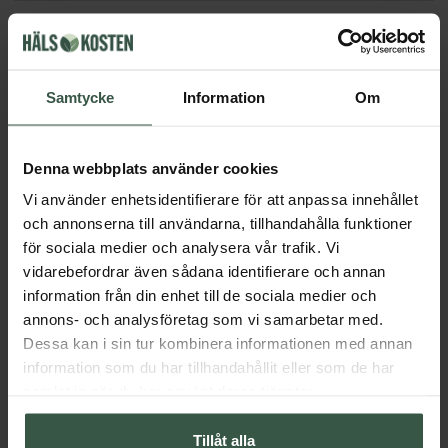
Får vi föreslå
Andra köpte också
Samtycke
Information
Om
Denna webbplats använder cookies
Vi använder enhetsidentifierare för att anpassa innehållet
och annonserna till användarna, tillhandahålla funktioner
för sociala medier och analysera vår trafik. Vi
vidarebefordrar även sådana identifierare och annan
information från din enhet till de sociala medier och
annons- och analysföretag som vi samarbetar med.
Dödahavssalt 500g
Kattklo 100g
Dessa kan i sin tur kombinera informationen med annan
Crearome
Crearome
information som du har tillhandahållit eller som de har
83 kr
104 kr
samlat in när du har använt deras tjänster.
GÅ TILL
LÄGG I VARUKORGEN
Tillåt alla