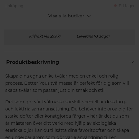
Linköping
Ej i lager
Visa alla butiker
Fri frakt vid 299 kr
Leverans 1-3 dagar
Produktbeskrivning
Skapa dina egna unika tvålar med en enkel och rolig
process. Better Yous tvålmassa är perfekt för dig som vill
skapa tvålar som passar just din smak och stil.
Det som gör vår tvålmassa särskilt speciell är dess färg-
och luktfria sammansättning. Du behöver inte oroa dig för
starka dofter eller konstgjorda färger – här är det du som
är mästaren över ditt verk! Med hjälp av ekologiska
eteriska oljor kan du tillsätta dina favoritdofter och skapa
en underbar arom som gör varje användning till en