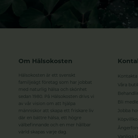
Om Hälsokosten
Konta
Hälsokosten är ett svenskt
Kontakta
familjeägt företag som har jobbat
Våra buti
med naturlig hälsa och skönhet
Behandli
sedan 1980. På Hälsokosten drivs vi
Bli medle
av vår vision om att hjälpa
människor att skapa ett friskare liv
Jobba ho
där en bättre hälsa, ett högre
Köpvillko
välbefinnande och en mer hållbar
Ångerfor
värld skapas varje dag.
Vanliga f