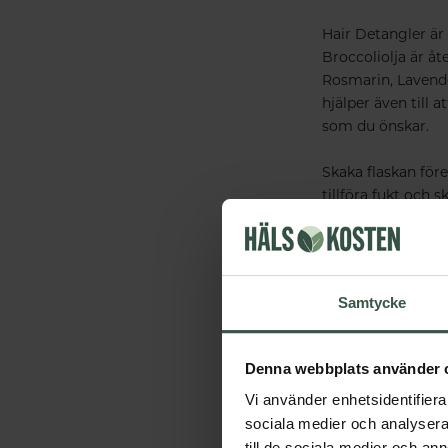
Hair Detangler är
Broccoliolja är åt
Rosmarin, Lavendel
hjälper även till a
som du önskar.
Skaka flaskan före
tillföra fukt och
hårstråna och låt s
Vegan
Samtycke
Ekologisk
Tillverkningsla
Denna webbplats använder 
Vi använder enhetsidentifierar
sociala medier och analysera 
till de sociala medier och a