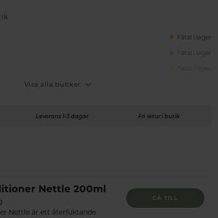
tik
Fåtal i lager
Fåtal i lager
Fåtal i lager
Visa alla butiker
Leverans 1-3 dagar
Fri retur i butik
itioner Nettle 200ml
GÅ TILL
g
er Nettle är ett återfuktande