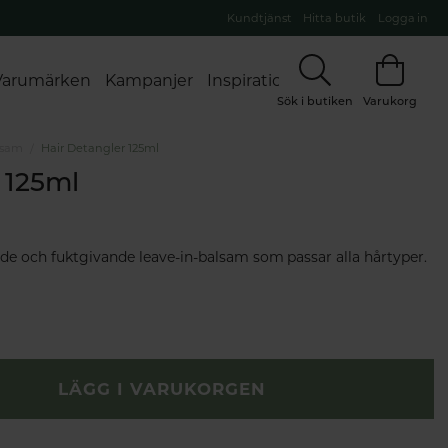
Kundtjänst
Hitta butik
Logga in
Varumärken
Kampanjer
Inspiration
Sök i butiken
Varukorg
lsam
Hair Detangler 125ml
 125ml
nde och fuktgivande leave-in-balsam som passar alla hårtyper.
LÄGG I VARUKORGEN