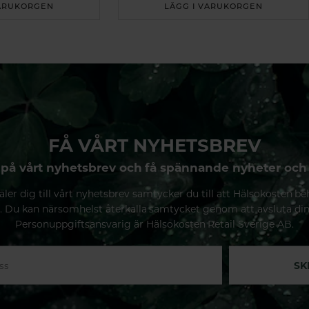
VARUKORGEN
LÄGG I VARUKORGEN
FÅ VÅRT NYHETSBREV
på vårt nyhetsbrev och få spännande nyheter och
ler dig till vårt nyhetsbrev samtycker du till att Hälsokosten be
. Du kan närsomhelst återkalla samtycket genom att avsluta di
Personuppgiftsansvarig är Hälsokosten Retail Sverige AB.
SK