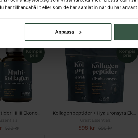
har tillhandahållit eller som de har samlat in när du har använt 
Får vi föreslå
Andra köpte också
Anpassa
Multi Kollagenpeptider I II III Ekonomipack 2x120k
Kollagenpeptider + Hyaluronsyra Ekonomipack 2x500g
Essentials
Great Essentials
r
598 kr
598 kr
698 kr