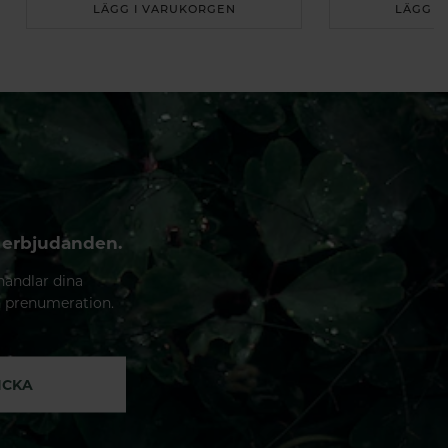
LÄGG I VARUKORGEN
LÄGG I
 erbjudanden.
handlar dina
n prenumeration.
ICKA