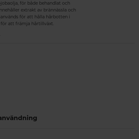
jobaolja, för både behandlat och
 Innehåller extrakt av brännässla och
används för att hålla hårbotten i
för att främja hårtillväxt.
r
 användning