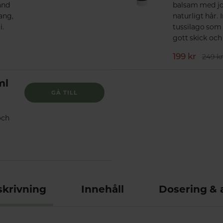
and
balsam med jo
ang,
naturligt hår.
i.
tussilago som 
gott skick och 
199 kr
249 k
ml
GÅ TILL
och
krivning
Innehåll
Dosering &