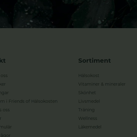
kt
Sortiment
 oss
Hälsokost
ker
Vitaminer & mineraler
ngar
Skönhet
m i Friends of Hälsokosten
Livsmedel
s oss
Träning
r
Wellness
mulär
Läkemedel
rågor