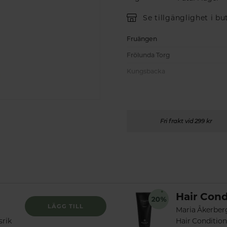
Se tillgänglighet i bu
Fruängen
Frölunda Torg
Kungsbacka
Fri frakt vid 299 kr
Hair Cond
LÄGG TILL
Maria Åkerber
srik
Hair Condition