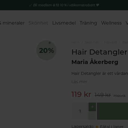
Bli medlem & få 10 % i välkomstrabatt 💚
& mineraler
Skönhet
Livsmedel
Träning
Wellness
Hem
Skönhet
Hårvård
Ba
Hair Detangler
Maria Åkerberg
Hair Detangler är ett vårda
Läs mer
119 kr
149 kr
Historik
Lagersaldo
:
Fåtal i lager