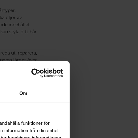
årtyper.
ka oljor av
nde innehållet
 kan styla ditt hår
reda ut, reparera,
prayen jämnt över
Om
andahålla funktioner för
n information från din enhet
 tur kombinera informationen