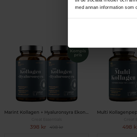
med annan information som du 
Marint Kollagen + Hyaluronsyra Ekonomipack 2x120k
Great Essentials
Great 
398 kr
498 k
498 kr