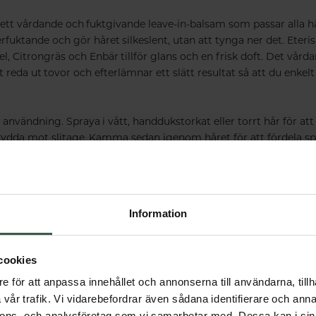
 ett vårdande och fuktgivande leave-in-balsam som passar alla h
erfuktande och gör håret silkeslent, utan att tynga ner det.
Eteris
, Citrongräs och Enbär tillför glans och en frisk doft.
Det vårda
tt reda ut tovor och efterlämnar ett slätt resultat så att du enkelt
 användning. Spraya i vått, handdukstorkat eller torrt hår för att 
 skydda mot slitage. Kamma sedan igenom håret för att fördela s
itta i till nästa dusch.
Ja
Information
Ja
nd
Sverige
cookies
e för att anpassa innehållet och annonserna till användarna, tillh
vår trafik. Vi vidarebefordrar även sådana identifierare och anna
nnons- och analysföretag som vi samarbetar med. Dessa kan i sin