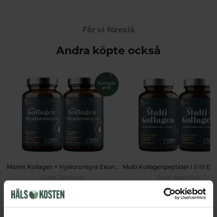
Får vi föreslå
Andra köpte också
Marint Kollagen + Hyaluronsyra Ekonomipack 2x120k
Great Essentials
Great Essentials
398 kr
498 kr
498 kr
598 kr
LÄGG I VARUKORGEN
LÄGG I VARUKORGEN