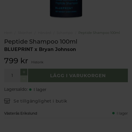
Hem
Skönhet
Hårvård
Schampo
Peptide Shampoo 100ml
Peptide Shampoo 100ml
BLUEPRINT x Bryan Johnson
799 kr
Historik
LÄGG I VARUKORGEN
Lagersaldo
:
I lager
Se tillgänglighet i butik
Västerås Erikslund
I lager