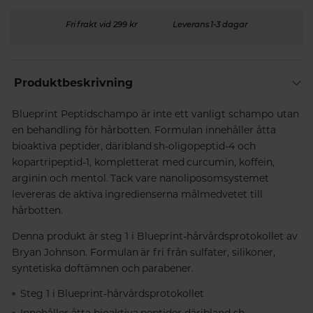
Fri frakt vid 299 kr
Leverans 1-3 dagar
Produktbeskrivning
Blueprint Peptidschampo är inte ett vanligt schampo utan
en behandling för hårbotten. Formulan innehåller åtta
bioaktiva peptider, däribland sh-oligopeptid-4 och
kopartripeptid-1, kompletterat med curcumin, koffein,
arginin och mentol. Tack vare nanoliposomsystemet
levereras de aktiva ingredienserna målmedvetet till
hårbotten.
Denna produkt är steg 1 i Blueprint-hårvårdsprotokollet av
Bryan Johnson. Formulan är fri från sulfater, silikoner,
syntetiska doftämnen och parabener.
Steg 1 i Blueprint-hårvårdsprotokollet
Innehåller åtta bioaktiva peptider däribland sh-