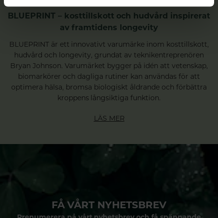
BLUEPRINT – kosttillskott och hudvård inspirerat
av framtidens longevity
BLUEPRINT är ett innovativt varumärke inom kosttillskott,
hudvård och longevity, grundat av teknikentreprenören
Bryan Johnson. Varumärket bygger på idén att vetenskap,
biomarkörer och dagliga rutiner kan användas för att
optimera hälsa, bromsa biologiskt åldrande och förbättra
kroppens långsiktiga funktion.
LÄS MER
FÅ VÅRT NYHETSBREV
Prenumerera på vårt nyhetsbrev och få spännande