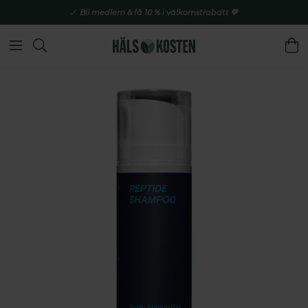
Bli medlem & få 10 % i välkomstrabatt 💚