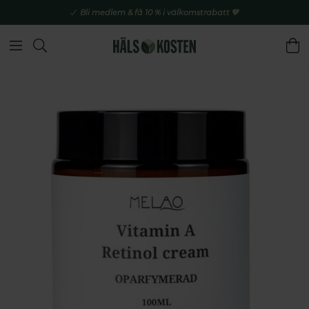
Bli medlem & få 10 % i välkomstrabatt 💚