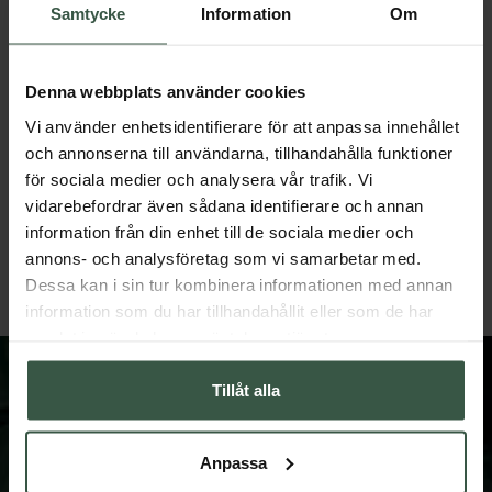
Samtycke
Information
Om
Denna webbplats använder cookies
Vi använder enhetsidentifierare för att anpassa innehållet
och annonserna till användarna, tillhandahålla funktioner
för sociala medier och analysera vår trafik. Vi
Marint Kollagen + Hyaluronsyra Ekonomipack 2x120k
vidarebefordrar även sådana identifierare och annan
Great Essentials
Great Essentials
398 kr
498 kr
information från din enhet till de sociala medier och
498 kr
598 kr
annons- och analysföretag som vi samarbetar med.
LÄGG I VARUKORGEN
LÄGG I VARUKORGEN
Dessa kan i sin tur kombinera informationen med annan
information som du har tillhandahållit eller som de har
samlat in när du har använt deras tjänster.
Tillåt alla
Anpassa
FÅ VÅRT NYHETSBREV