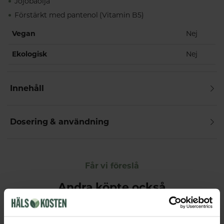
Jojobaolja
Förstärkt med pantenol (Vitamin B5)
Vegan
Nej
Ekologisk
Nej
Innehåll
Dosering & användning
Får vi föreslå
Andra köpte också