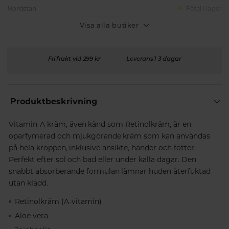
Nordstan
Fåtal i lager
Visa alla butiker
Fri frakt vid 299 kr
Leverans 1-3 dagar
Produktbeskrivning
Vitamin-A kräm, även känd som Retinolkräm, är en
oparfymerad och mjukgörande kräm som kan användas
på hela kroppen, inklusive ansikte, händer och fötter.
Perfekt efter sol och bad eller under kalla dagar. Den
snabbt absorberande formulan lämnar huden återfuktad
utan kladd.
Retinolkräm (A-vitamin)
Aloe vera