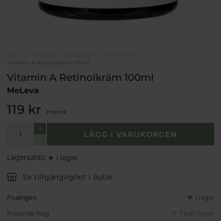
Hem
Skönhet
Kroppsvård
Body lotion
Vitamin A Retinolkräm 100ml
Vitamin A Retinolkräm 100ml
MeLeva
119 kr
Historik
LÄGG I VARUKORGEN
Lagersaldo
:
I lager
Se tillgänglighet i butik
Fruängen
I lager
Frölunda Torg
Fåtal i lager