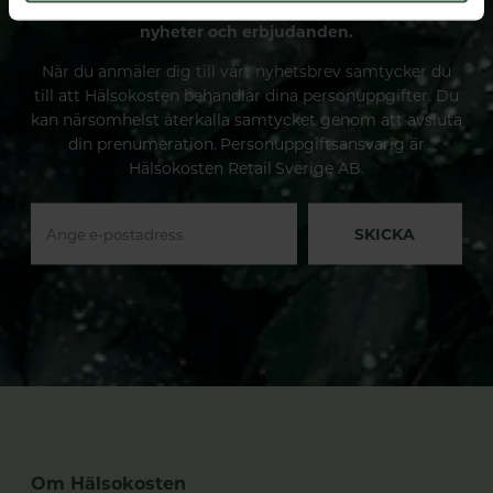
Prenumerera på vårt nyhetsbrev och få spännande
nyheter och erbjudanden.
När du anmäler dig till vårt nyhetsbrev samtycker du
till att Hälsokosten behandlar dina personuppgifter. Du
kan närsomhelst återkalla samtycket genom att avsluta
din prenumeration. Personuppgiftsansvarig är
Hälsokosten Retail Sverige AB.
SKICKA
Om Hälsokosten