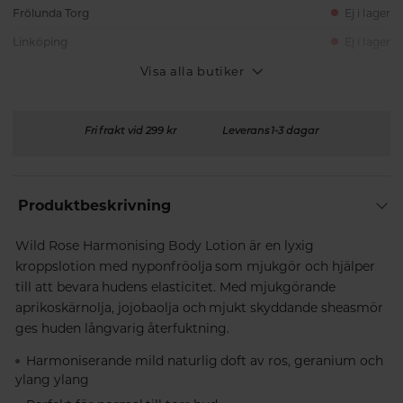
Frölunda Torg
Ej i lager
Linköping
Ej i lager
Visa alla butiker
Fri frakt vid 299 kr
Leverans 1-3 dagar
Produktbeskrivning
Wild Rose Harmonising Body Lotion är en lyxig
kroppslotion med nyponfröolja som mjukgör och hjälper
till att bevara hudens elasticitet. Med mjukgörande
aprikoskärnolja, jojobaolja och mjukt skyddande sheasmör
ges huden långvarig återfuktning.
Harmoniserande mild naturlig doft av ros, geranium och
ylang ylang