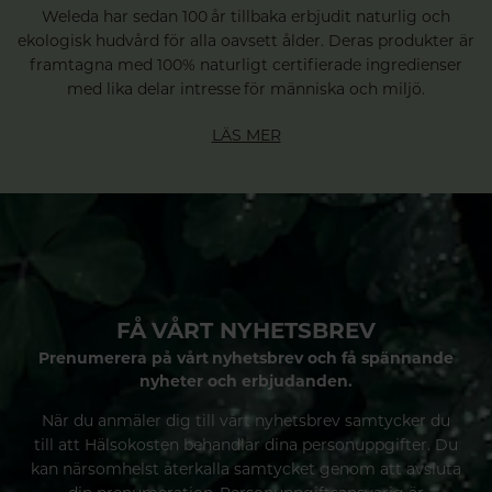
Weleda har sedan 100 år tillbaka erbjudit naturlig och
ekologisk hudvård för alla oavsett ålder. Deras produkter är
framtagna med 100% naturligt certifierade ingredienser
med lika delar intresse för människa och miljö.
LÄS MER
FÅ VÅRT NYHETSBREV
Prenumerera på vårt nyhetsbrev och få spännande
nyheter och erbjudanden.
När du anmäler dig till vårt nyhetsbrev samtycker du
till att Hälsokosten behandlar dina personuppgifter. Du
kan närsomhelst återkalla samtycket genom att avsluta