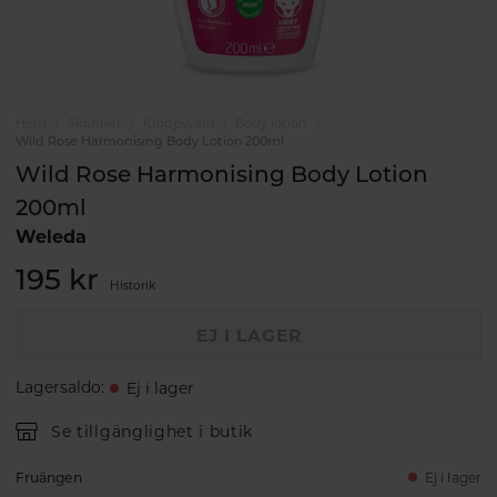
Hem
Skönhet
Kroppsvård
Body lotion
Wild Rose Harmonising Body Lotion 200ml
Wild Rose Harmonising Body Lotion
200ml
Weleda
195 kr
Historik
EJ I LAGER
Lagersaldo
:
Ej i lager
Se tillgänglighet i butik
Fruängen
Ej i lager