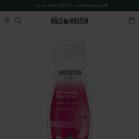
Bli medlem & få 10 % i välkomstrabatt 💚