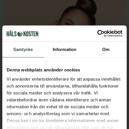
Samtycke
Information
Om
Denna webbplats använder cookies
Vi använder enhetsidentifierare för att anpassa innehållet
och annonserna till användarna, tillhandahålla funktioner
Fakta om huden och våra tre hudlager
för sociala medier och analysera vår trafik. Vi
vidarebefordrar även sådana identifierare och annan
Huden är inte bara vårt största sensoriska organ, utan
information från din enhet till de sociala medier och
också ett av de mest mångfacetterade mänskliga organen,
både fysiskt och emotionellt. Men vad vet du egentligen
annons- och analysföretag som vi samarbetar med.
om epidermis, dermis och hypodermis, som är våra tre
Dessa kan i sin tur kombinera informationen med annan
hudlager?
information som du har tillhandahållit eller som de har