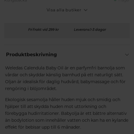
Kungsbacka
I lager
Visa alla butiker
Fri frakt vid 299 kr
Leverans 1-3 dagar
Produktbeskrivning
Weledas Calendula Baby Oil är en parfymfri barnolja som
vårdar och skyddar känslig barnhud på ett naturligt sätt.
Oljan är idealisk för daglig hudvård, babymassage och för
rengöring i blöjområdet.
Ekologisk sesamolja håller huden mjuk och smidig och
hjälper till att skydda huden mot uttorkning och
förebygga hudirritationer. Babyolja är ett bättre alternativ
än bodylotion som innehåller vatten och kan ha en kylande
effekt för bebisar upp till 6 månader.