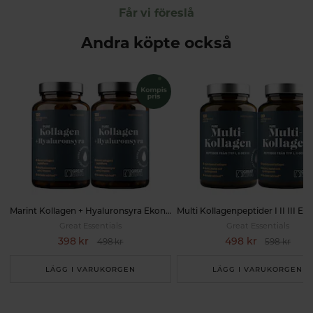
Får vi föreslå
Andra köpte också
Marint Kollagen + Hyaluronsyra Ekonomipack 2x120k
Great Essentials
Great Essentials
398 kr
498 kr
498 kr
598 kr
LÄGG I VARUKORGEN
LÄGG I VARUKORGEN