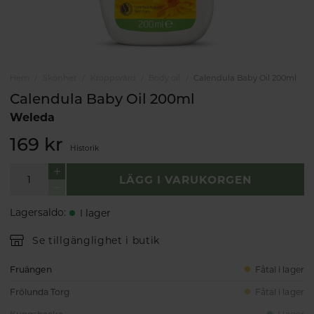
Hem
Skönhet
Kroppsvård
Body oil
Calendula Baby Oil 200ml
Calendula Baby Oil 200ml
Weleda
169 kr
Historik
LÄGG I VARUKORGEN
Lagersaldo
:
I lager
Se tillgänglighet i butik
Fruängen
Fåtal i lager
Frölunda Torg
Fåtal i lager