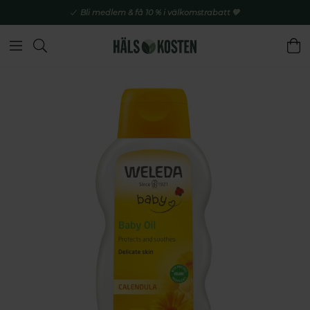
Bli medlem & få 10 % i välkomstrabatt 💚