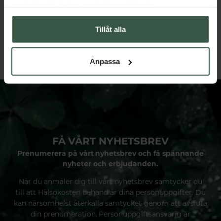
samlat in när du har använt deras tjänster.
Testobalans Ekonomipack 2x90k
Great Essentials
Great Essentials
Tillåt alla
498 kr
299 kr
598 kr
378 kr
LÄGG I VARUKORGEN
LÄGG I VARUKORGEN
Anpassa
FÅ VÅRT NYHETSBREV
Prenumerera på vårt nyhetsbrev och få spännande
nyheter och erbjudanden.
När du anmäler dig till vårt nyhetsbrev samtycker du
till att Hälsokosten behandlar dina personuppgifter. Du
kan närsomhelst återkalla samtycket genom att avsluta
din prenumeration. Personuppgiftsansvarig är