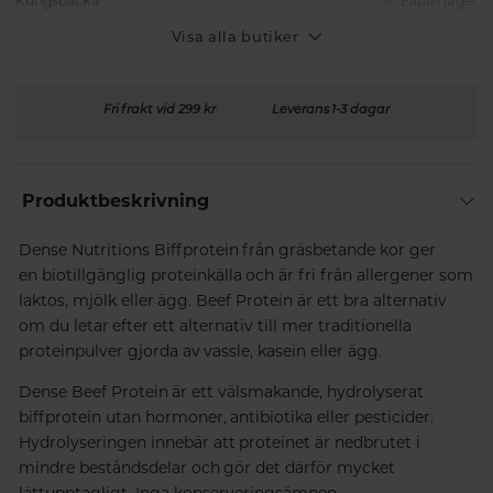
Kungsbacka
Fåtal i lager
Visa alla butiker
Fri frakt vid 299 kr
Leverans 1-3 dagar
Produktbeskrivning
Dense Nutritions Biffprotein från gräsbetande kor ger
en biotillgänglig proteinkälla och är fri från allergener som
laktos, mjölk eller ägg. Beef Protein är ett bra alternativ
om du letar efter ett alternativ till mer traditionella
proteinpulver gjorda av vassle, kasein eller ägg.
Dense Beef Protein är ett välsmakande, hydrolyserat
biffprotein utan hormoner, antibiotika eller pesticider.
Hydrolyseringen innebär att proteinet är nedbrutet i
mindre beståndsdelar och gör det därför mycket
lättupptagligt. Inga konserveringsämnen,