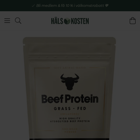
Bli medlem & få 10 % i välkomstrabatt 💚