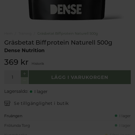
Hem
Träning
Gräsbetat Biffprotein Naturell 500g
Gräsbetat Biffprotein Naturell 500g
Dense Nutrition
369 kr
Historik
LÄGG I VARUKORGEN
Lagersaldo
:
I lager
Se tillgänglighet i butik
Fruängen
I lager
Frölunda Torg
I lager