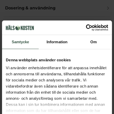
Dosering & användning
Övrigt
Samtycke
Information
Om
Får vi föreslå
Andra köpte också
Denna webbplats använder cookies
Vi använder enhetsidentifierare för att anpassa innehållet
och annonserna till användarna, tillhandahålla funktioner
för sociala medier och analysera vår trafik. Vi
vidarebefordrar även sådana identifierare och annan
information från din enhet till de sociala medier och
annons- och analysföretag som vi samarbetar med.
Dessa kan i sin tur kombinera informationen med annan
information som du har tillhandahållit eller som de har