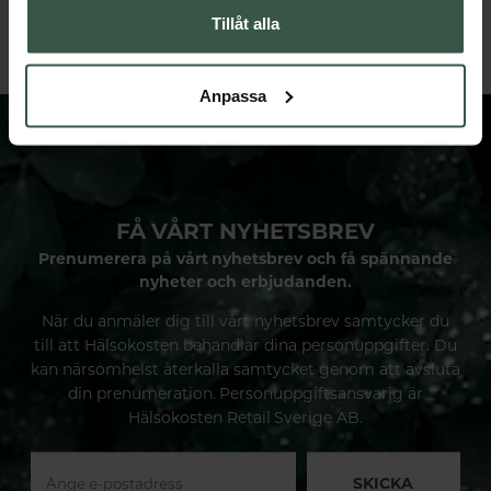
Tillåt alla
LÄGG I VARUKORGEN
LÄGG I VARUKORGEN
Anpassa
FÅ VÅRT NYHETSBREV
Prenumerera på vårt nyhetsbrev och få spännande
nyheter och erbjudanden.
När du anmäler dig till vårt nyhetsbrev samtycker du
till att Hälsokosten behandlar dina personuppgifter. Du
kan närsomhelst återkalla samtycket genom att avsluta
din prenumeration. Personuppgiftsansvarig är
Hälsokosten Retail Sverige AB.
SKICKA