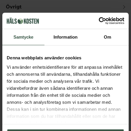
Övrigt
Får vi föreslå
Samtycke
Information
Om
Andra köpte också
Denna webbplats använder cookies
Vi använder enhetsidentifierare för att anpassa innehållet
och annonserna till användarna, tillhandahålla funktioner
för sociala medier och analysera vår trafik. Vi
vidarebefordrar även sådana identifierare och annan
information från din enhet till de sociala medier och
annons- och analysföretag som vi samarbetar med.
Dessa kan i sin tur kombinera informationen med annan
Testobalans Ekonomipack 2x90k
information som du har tillhandahållit eller som de har
Great Essentials
Great Essentials
samlat in när du har använt deras tjänster.
498 kr
299 kr
598 kr
378 kr