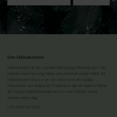
Om Hälsokosten
Hälsokosten är ett svenskt familjeägt företag som har
jobbat med naturlig hälsa och skönhet sedan 1980. På
Hälsokosten drivs vi av vår vision om att hjälpa
människor att skapa ett friskare liv där en bättre hälsa,
ett högre välbefinnande och en mer hållbar värld
skapas varje dag.
LÄS MER OM OSS