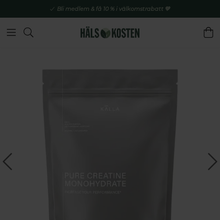
Bli medlem & få 10 % i välkomstrabatt 💚