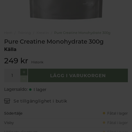
Hem
Träning
Kreatin
Pure Creatine Monohydrate 300g
Pure Creatine Monohydrate 300g
Källa
249 kr
Historik
LÄGG I VARUKORGEN
Lagersaldo
:
I lager
Se tillgänglighet i butik
Södertälje
Fåtal i lager
Visby
Fåtal i lager