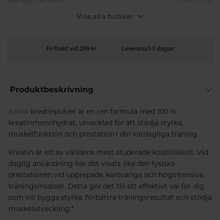
Vällingby Centrum
Fåtal i lager
Visa alla butiker
Fri frakt vid 299 kr
Leverans 1-3 dagar
Produktbeskrivning
Källas
kreatinpulver är en ren formula med 100 %
kreatinmonohydrat, utvecklad för att stödja styrka,
muskelfunktion och prestation i din vardagliga träning.
Kreatin är ett av världens mest studerade kosttillskott. Vid
daglig användning har det visats öka den fysiska
prestationen vid upprepade, kortvariga och högintensiva
träningsinsatser. Detta gör det till ett effektivt val för dig
som vill bygga styrka, förbättra träningsresultat och stödja
muskelutveckling.*