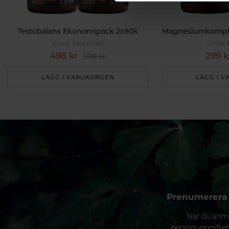
Testobalans Ekonomipack 2x90k
Great Essentials
Great 
498 kr
299 k
598 kr
LÄGG I VARUKORGEN
LÄGG I 
Prenumerera 
När du anmä
personuppgifter