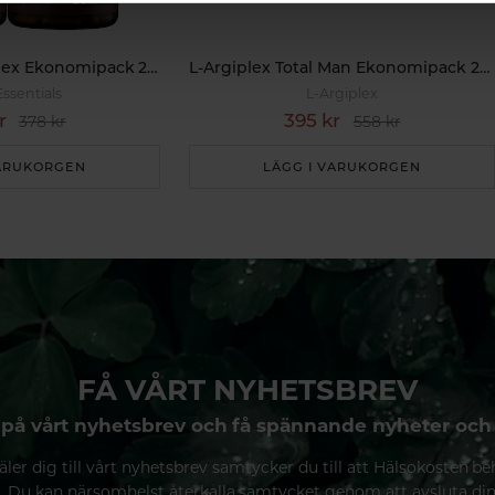
Magnesiumkomplex Ekonomipack 2x90k
L-Argiplex Total Man Ekonomipack 2x90t
Essentials
L-Argiplex
r
395 kr
378 kr
558 kr
VARUKORGEN
LÄGG I VARUKORGEN
FÅ VÅRT NYHETSBREV
på vårt nyhetsbrev och få spännande nyheter och
ler dig till vårt nyhetsbrev samtycker du till att Hälsokosten be
. Du kan närsomhelst återkalla samtycket genom att avsluta di