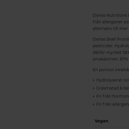
Dense Nutritions B
från allergener so
alternativ till mer
Dense Beef Protei
pesticider. Hydro
därför mycket lät
smakämnen. 87% p
En portion innehå
Hydrolyserat nöt
Gräsmatad & be
Fri från hormon
Fri från allergen
Vegan