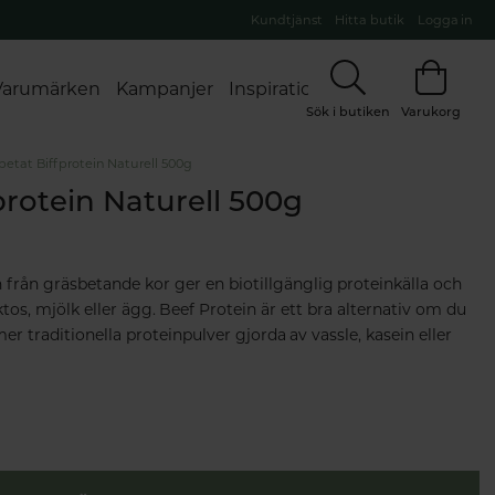
Kundtjänst
Hitta butik
Logga in
Varumärken
Kampanjer
Inspiration
Sök i butiken
Varukorg
betat Biffprotein Naturell 500g
protein Naturell 500g
 från gräsbetande kor ger en biotillgänglig proteinkälla och
ktos, mjölk eller ägg. Beef Protein är ett bra alternativ om du
l mer traditionella proteinpulver gjorda av vassle, kasein eller