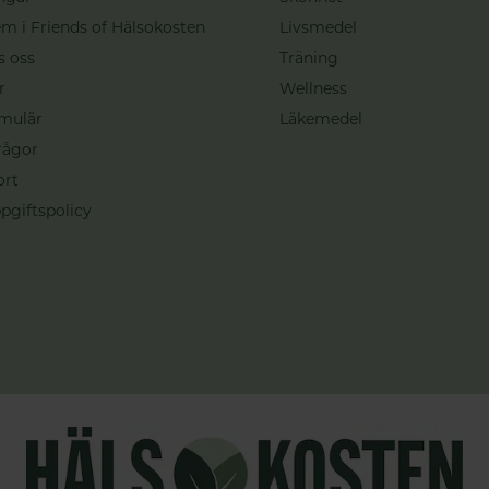
m i Friends of Hälsokosten
Livsmedel
s oss
Träning
r
Wellness
mulär
Läkemedel
rågor
ort
pgiftspolicy