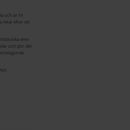
a och är fri
 letar efter ett
tibiotika eller
elar och gör det
 konstgjorda
ett.