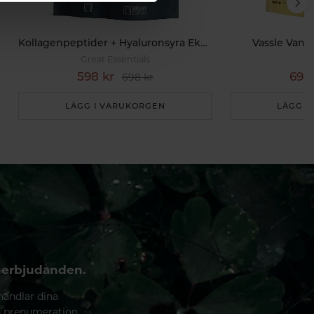
Kollagenpeptider + Hyaluronsyra Ekonomipack 2x500g
Vassle Vani
Great Essentials
598 kr
698
698 kr
LÄGG I VARUKORGEN
LÄGG I
 erbjudanden.
handlar dina
n prenumeration.