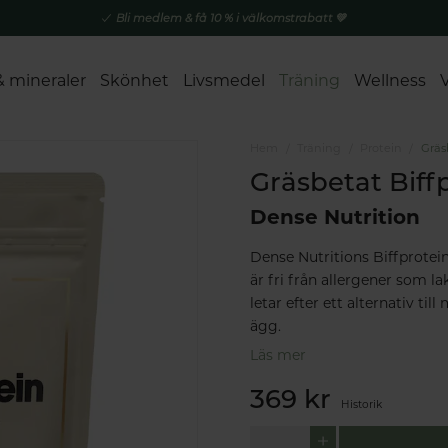
Bli medlem & få 10 % i välkomstrabatt 💚
& mineraler
Skönhet
Livsmedel
Träning
Wellness
Hem
Träning
Protein
Gräs
Gräsbetat Biff
Dense Nutrition
Dense Nutritions Biffprotein
är fri från allergener som la
letar efter ett alternativ til
ägg.
Läs mer
369 kr
Historik