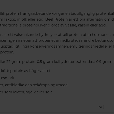
iffprotein från gräsbetande kor ger en biotillgänglig proteinkäll
m laktos, mjölk eller ägg. Beef Protein är ett bra alternativ om du
 traditionella proteinpulver gjorda av vassle, kasein eller ägg.
n är ett välsmakande, hydrolyserat biffprotein utan hormoner, an
lyseringen innebär att proteinet är nedbrutet i mindre beståndsd
tupptagligt. Inga konserveringsämnen, emulgeringsmedel eller
rotein.
ller 22 gram protein, 0,5 gram kolhydrater och endast 0,9 gram f
köttsprotein av hög kvalitet
tesmark
er, antibiotika och bekämpningsmedel
er som laktos, mjölk eller soja
Nej