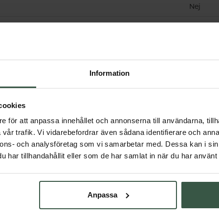
Nej
nd
Sverige
Information
Får vi föreslå
Andra köpte också
cookies
e för att anpassa innehållet och annonserna till användarna, tillh
vår trafik. Vi vidarebefordrar även sådana identifierare och anna
nnons- och analysföretag som vi samarbetar med. Dessa kan i sin
har tillhandahållit eller som de har samlat in när du har använt 
Anpassa