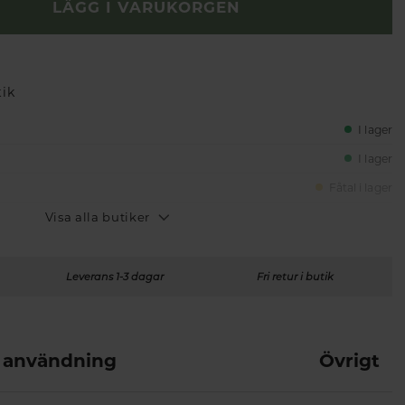
LÄGG I VARUKORGEN
tik
I lager
I lager
Fåtal i lager
Visa alla butiker
Leverans 1-3 dagar
Fri retur i butik
 användning
Övrigt