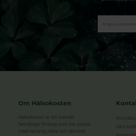
Om Hälsokosten
Konta
Hälsokosten är ett svenskt
Kontakta
familjeägt företag som har jobbat
Våra buti
med naturlig hälsa och skönhet
Behandli