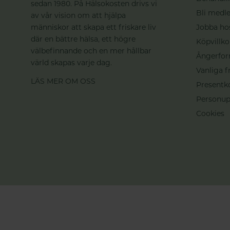
sedan 1980. På Hälsokosten drivs vi
Bli medle
av vår vision om att hjälpa
människor att skapa ett friskare liv
Jobba ho
där en bättre hälsa, ett högre
Köpvillko
välbefinnande och en mer hållbar
Ångerfor
värld skapas varje dag.
Vanliga f
LÄS MER OM OSS
Presentk
Personup
Cookies