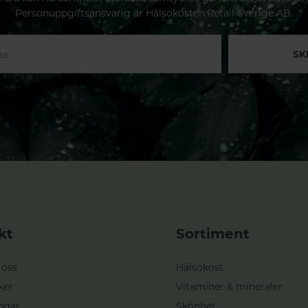
Personuppgiftsansvarig är Hälsokosten Retail Sverige AB.
SK
kt
Sortiment
 oss
Hälsokost
ker
Vitaminer & mineraler
ngar
Skönhet