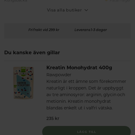
Kungsbacka
Fåtal i lager
Visa alla butiker
Fri frakt vid 299 kr
Leverans 1-3 dagar
Du kanske även gillar
Kreatin Monohydrat 400g
Rawpowder
Kreatin är ett ämne som förekommer
naturligt i kroppen. Det är uppbyggt
av tre aminosyror: arginin, glycin och
metionin. Kreatin monohydrat
blandas enkelt ut i valfri vätska.
235 kr
LÄGG TILL