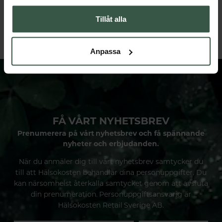
Great Essentials
Great Essentials
498 kr
299 kr
598 kr
378 kr
Tillåt alla
LÄGG I VARUKORGEN
LÄGG I VARUKORGEN
Anpassa
FÅ VÅRT NYHETSBREV
Prenumerera på vårt nyhetsbrev och få spännande
nyheter och erbjudanden.
När du anmäler dig till vårt nyhetsbrev samtycker du
till att Hälsokosten behandlar dina personuppgifter. Du
kan närsomhelst återkalla samtycket genom att avsluta
din prenumeration. Personuppgiftsansvarig är
Hälsokosten Retail Sverige AB.