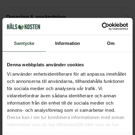
Dosering & användning
Samtycke
Information
Om
Får vi föreslå
Andra köpte också
Denna webbplats använder cookies
Vi använder enhetsidentifierare för att anpassa innehållet
och annonserna till användarna, tillhandahålla funktioner
för sociala medier och analysera vår trafik. Vi
vidarebefordrar även sådana identifierare och annan
information från din enhet till de sociala medier och
annons- och analysföretag som vi samarbetar med.
Dessa kan i sin tur kombinera informationen med annan
information som du har tillhandahållit eller som de har
Testobalans Ekonomipack 2x90k
samlat in när du har använt deras tjänster.