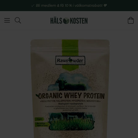
Bli medlem & få 10 % i välkomstrabatt 💚