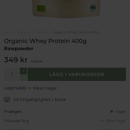
Hem
Träning
Protein
Organic Whey Protein 400g
Organic Whey Protein 400g
Rawpowder
349 kr
Historik
LÄGG I VARUKORGEN
Lagersaldo
:
Fåtal i lager
Se tillgänglighet i butik
Fruängen
I lager
Frölunda Torg
Fåtal i lager