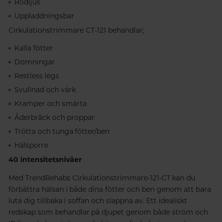
Rödljus
Uppladdningsbar
Cirkulationstrimmare CT-121 behandlar;
Kalla fötter
Domningar
Restless legs
Svullnad och värk
Kramper och smärta
Åderbråck och proppar
Trötta och tunga fötter/ben
Hälsporre
40 intensitetsnivåer
Med TrendRehabs Cirkulationstrimmare-121-CT kan du
förbättra hälsan i både dina fötter och ben genom att bara
luta dig tillbaka i soffan och slappna av. Ett idealiskt
redskap som behandlar på djupet genom både ström och