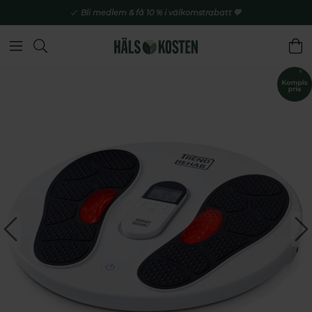
Bli medlem & få 10 % i välkomstrabatt 💚