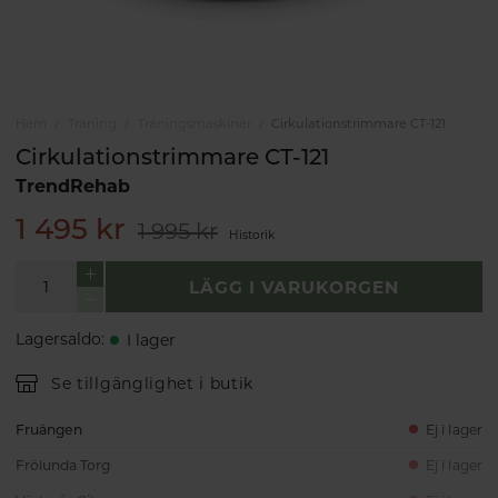
Hem
Träning
Träningsmaskiner
Cirkulationstrimmare CT-121
Cirkulationstrimmare CT-121
TrendRehab
1 495 kr
1 995 kr
Historik
LÄGG I VARUKORGEN
Lagersaldo
:
I lager
Se tillgänglighet i butik
Fruängen
Ej i lager
Frölunda Torg
Ej i lager