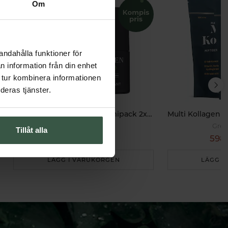
Om
andahålla funktioner för
n information från din enhet
 tur kombinera informationen
deras tjänster.
Deodorant for Men Ekonomipack 2x50ml
Sweden Eco
Grea
Tillåt alla
318 kr
598 
398 kr
LÄGG I VARUKORGEN
LÄGG I