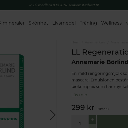
Bli medlem & få 10 % i välkomstrabatt 💚
& mineraler
Skönhet
Livsmedel
Träning
Wellness
Hem
Varumärken
Annemarie
LL Regeneratio
Annemarie Börlin
En mild rengöringsmjölk so
mascara. Emulsionen består
biokomplex som har mycket 
Läs mer
299 kr
Historik