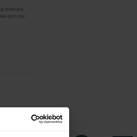
ig mascara.
plex som har