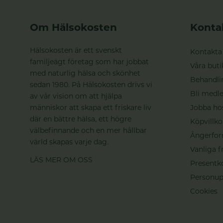
Om Hälsokosten
Konta
Hälsokosten är ett svenskt
Kontakta
familjeägt företag som har jobbat
Våra buti
med naturlig hälsa och skönhet
Behandli
sedan 1980. På Hälsokosten drivs vi
Bli medle
av vår vision om att hjälpa
människor att skapa ett friskare liv
Jobba ho
där en bättre hälsa, ett högre
Köpvillko
välbefinnande och en mer hållbar
Ångerfor
värld skapas varje dag.
Vanliga f
LÄS MER OM OSS
Presentk
Personup
Cookies