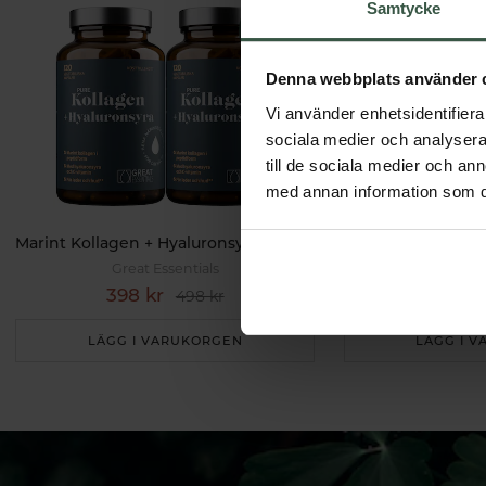
Samtycke
Denna webbplats använder 
Vi använder enhetsidentifierar
sociala medier och analysera 
till de sociala medier och a
med annan information som du 
Marint Kollagen + Hyaluronsyra Ekonomipack 2x120k
Great Essentials
Great 
398 kr
498 k
498 kr
LÄGG I VARUKORGEN
LÄGG I 