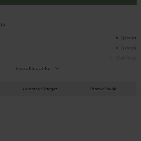
tik
Ej i lager
Ej i lager
Fåtal i lager
Visa alla butiker
Leverans 1-3 dagar
Fri retur i butik