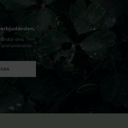
 erbjudanden.
handlar dina
n prenumeration.
ICKA