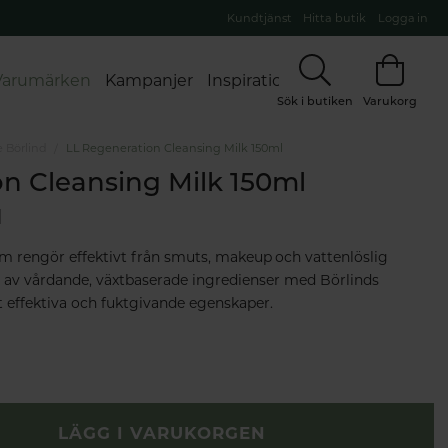
Kundtjänst
Hitta butik
Logga in
Varumärken
Kampanjer
Inspiration
Sök i butiken
Varukorg
 Börlind
LL Regeneration Cleansing Milk 150ml
n Cleansing Milk 150ml
d
m rengör effektivt från smuts, makeup och vattenlöslig
 av vårdande, växtbaserade ingredienser med Börlinds
effektiva och fuktgivande egenskaper.
LÄGG I VARUKORGEN