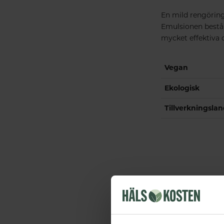
En mild rengöring
Emulsionen bestå
mycket effektiva 
Vegan
Ekologisk
Tillverkningsla