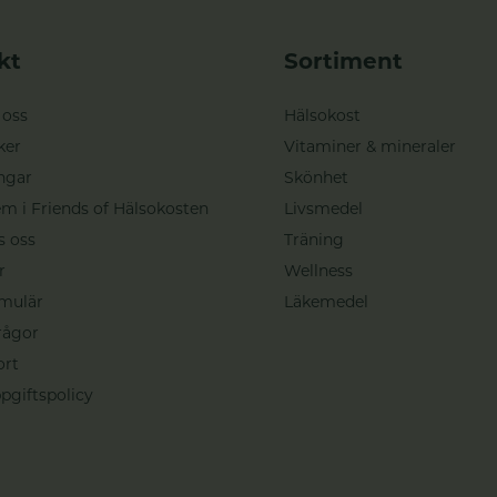
kt
Sortiment
 oss
Hälsokost
ker
Vitaminer & mineraler
ngar
Skönhet
m i Friends of Hälsokosten
Livsmedel
s oss
Träning
r
Wellness
mulär
Läkemedel
rågor
ort
pgiftspolicy