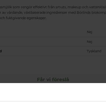
smjölk som rengör effektivt från smuts, makeup och vattenlösl
r av vårdande, växtbaserade ingredienser med Börlinds biokom
och fuktgivande egenskaper.
Nej
Nej
nd
Tyskland
Får vi föreslå
Andra köpte också