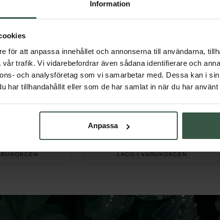
Information
cookies
e för att anpassa innehållet och annonserna till användarna, tillh
vår trafik. Vi vidarebefordrar även sådana identifierare och anna
nnons- och analysföretag som vi samarbetar med. Dessa kan i sin
har tillhandahållit eller som de har samlat in när du har använt 
Multi Kollagenpeptider I II III Ekonomipack 2x120k
Kollagenpeptider + Hyaluronsyra Ekonomipack 2x500g
Essentials
Great Essentials
Anpassa
r
598 kr
598 kr
698 kr
VARUKORGEN
LÄGG I VARUKORGEN