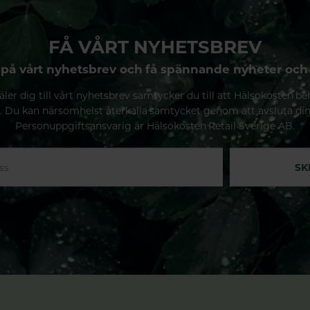
FÅ VÅRT NYHETSBREV
på vårt nyhetsbrev och få spännande nyheter och
ler dig till vårt nyhetsbrev samtycker du till att Hälsokosten be
. Du kan närsomhelst återkalla samtycket genom att avsluta di
Personuppgiftsansvarig är Hälsokosten Retail Sverige AB.
SK