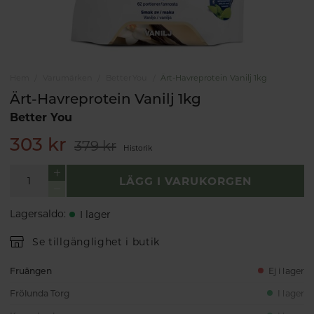
Hem
Varumärken
Better You
Ärt-Havreprotein Vanilj 1kg
Ärt-Havreprotein Vanilj 1kg
Better You
303 kr
379 kr
Historik
LÄGG I VARUKORGEN
Lagersaldo
:
I lager
Se tillgänglighet i butik
Fruängen
Ej i lager
Frölunda Torg
I lager