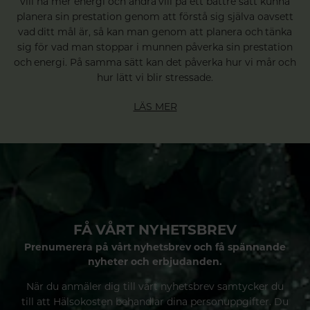
vill ha mer energi och andra vill på ett bättre sätt kunna
planera sin prestation genom att förstå sig själva oavsett
vad ditt mål är, så kan man genom att planera och tänka
sig för vad man stoppar i munnen påverka sin prestation
och energi. På samma sätt kan det påverka hur vi mår och
hur lätt vi blir stressade.
LÄS MER
FÅ VÅRT NYHETSBREV
Prenumerera på vårt nyhetsbrev och få spännande
nyheter och erbjudanden.
När du anmäler dig till vårt nyhetsbrev samtycker du
till att Hälsokosten behandlar dina personuppgifter. Du