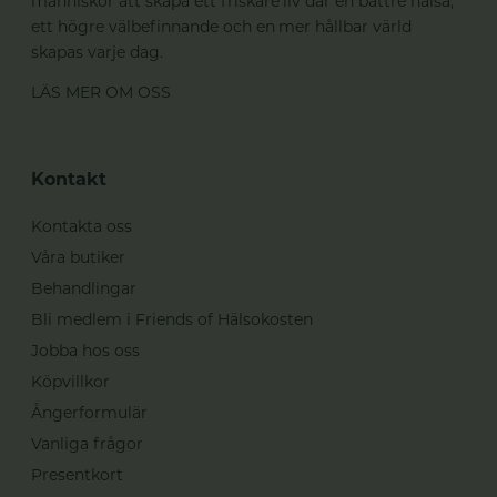
människor att skapa ett friskare liv där en bättre hälsa,
ett högre välbefinnande och en mer hållbar värld
skapas varje dag.
LÄS MER OM OSS
Kontakt
Kontakta oss
Våra butiker
Behandlingar
Bli medlem i Friends of Hälsokosten
Jobba hos oss
Köpvillkor
Ångerformulär
Vanliga frågor
Presentkort