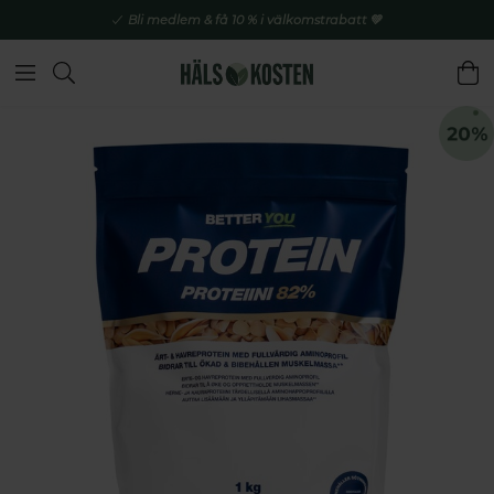
Bli medlem & få 10 % i välkomstrabatt 💚