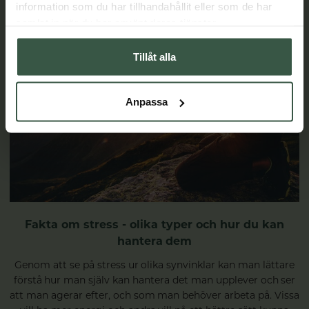
information som du har tillhandahållit eller som de har
samlat in när du har använt deras tjänster.
Tillåt alla
Anpassa
Fakta om stress - olika typer och hur du kan
hantera dem
Genom att se på stress ur olika synvinklar kan man lättare
förstå hur man själv kan hantera det man upplever och ser
att man agerar efter, och som man behöver arbeta på. Vissa