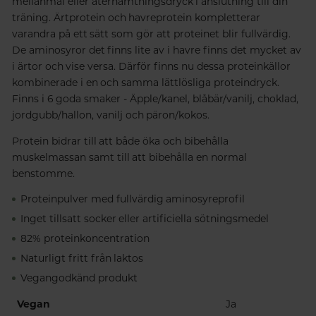
mellanmål eller återhämtningsdryck i anslutning till din
träning. Ärtprotein och havreprotein kompletterar
varandra på ett sätt som gör att proteinet blir fullvärdig.
De aminosyror det finns lite av i havre finns det mycket av
i ärtor och vise versa. Därför finns nu dessa proteinkällor
kombinerade i en och samma lättlösliga proteindryck.
Finns i 6 goda smaker - Äpple/kanel, blåbär/vanilj, choklad,
jordgubb/hallon, vanilj och päron/kokos.
Protein bidrar till att både öka och bibehålla
muskelmassan samt till att bibehålla en normal
benstomme.
Proteinpulver med fullvärdig aminosyreprofil
Inget tillsatt socker eller artificiella sötningsmedel
82% proteinkoncentration
Naturligt fritt från laktos
Vegangodkänd produkt
Vegan
Ja