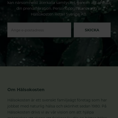
kan närsomhelst återkalla samtycket genom att avsluta
din prenumeration. Personuppgiftsansvarig är
Hälsokosten Retail Sverige AB.
SKICKA
Om Hälsokosten
Hälsokosten är ett svenskt familjeägt företag som har
jobbat med naturlig hälsa och skönhet sedan 1980. På
Hälsokosten drivs vi av vår vision om att hjälpa