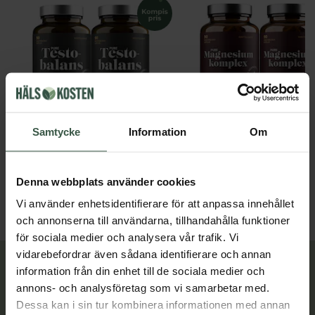
Samtycke
Information
Om
Testobalans Ekonomipack 2x90k
Great Essentials
Great Essentials
498 kr
299 kr
598 kr
378 kr
Denna webbplats använder cookies
LÄGG I VARUKORGEN
LÄGG I VARUKORGEN
Vi använder enhetsidentifierare för att anpassa innehållet
och annonserna till användarna, tillhandahålla funktioner
för sociala medier och analysera vår trafik. Vi
vidarebefordrar även sådana identifierare och annan
Lär dig mer
information från din enhet till de sociala medier och
annons- och analysföretag som vi samarbetar med.
Dessa kan i sin tur kombinera informationen med annan