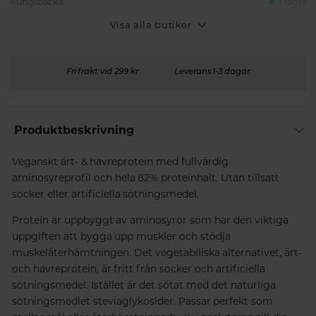
Kungsbacka
I lager
Visa alla butiker
Fri frakt vid 299 kr
Leverans 1-3 dagar
Produktbeskrivning
Veganskt ärt- & havreprotein med fullvärdig
aminosyreprofil och hela 82% proteinhalt. Utan tillsatt
socker eller artificiella sötningsmedel.
Protein är uppbyggt av aminosyror som har den viktiga
uppgiften att bygga upp muskler och stödja
muskelåterhämtningen. Det vegetabiliska alternativet, ärt-
och havreprotein, är fritt från socker och artificiella
sötningsmedel. Istället är det sötat med det naturliga
sötningsmedlet steviaglykosider. Passar perfekt som