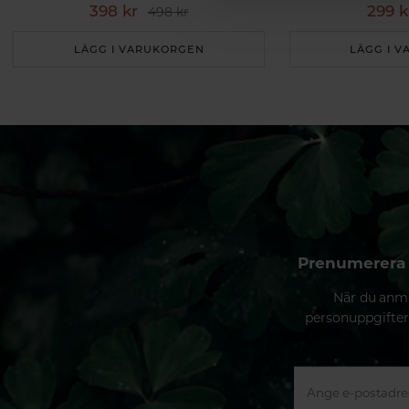
398 kr
299 k
498 kr
LÄGG I VARUKORGEN
LÄGG I 
Prenumerera 
När du anmä
personuppgifter