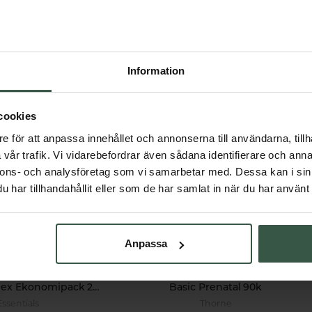
Får vi föreslå
Information
Andra köpte också
cookies
e för att anpassa innehållet och annonserna till användarna, tillh
vår trafik. Vi vidarebefordrar även sådana identifierare och anna
nnons- och analysföretag som vi samarbetar med. Dessa kan i sin
har tillhandahållit eller som de har samlat in när du har använt 
Anpassa
Magnesiumkomplex Ekonomipack 2x90k
Basic Prenatal 90k
Essentials
Thorne