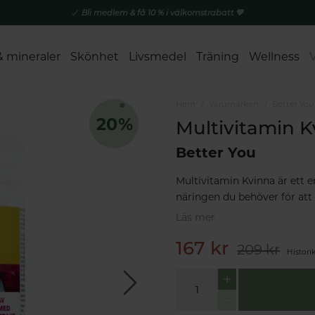
Bli medlem & få 10 % i välkomstrabatt 💚
& mineraler
Skönhet
Livsmedel
Träning
Wellness
Hem
Varumärken
Better You
Multivitamin K
Better You
Multivitamin Kvinna är ett en
näringen du behöver för att
Läs mer
167 kr
209 kr
Histori