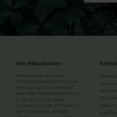
Om Hälsokosten
Konta
Hälsokosten är ett svenskt
Kontakta
familjeägt företag som har jobbat
Våra buti
med naturlig hälsa och skönhet
Behandli
sedan 1980. På Hälsokosten drivs vi
Bli medle
av vår vision om att hjälpa
människor att skapa ett friskare liv
Jobba ho
där en bättre hälsa, ett högre
Köpvillko