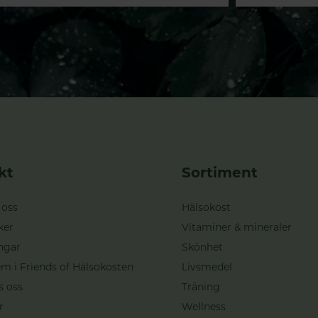
kt
Sortiment
 oss
Hälsokost
ker
Vitaminer & mineraler
ngar
Skönhet
m i Friends of Hälsokosten
Livsmedel
s oss
Träning
r
Wellness