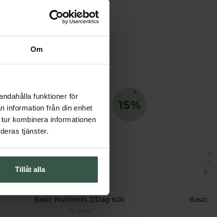
Om
andahålla funktioner för
n information från din enhet
 tur kombinera informationen
deras tjänster.
Tillåt alla
Basic Nutrients 2/Dag 60k
Basic B
Thorne