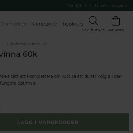
Kundtjänst
Hitta butik
Logga in
Varumärken
Kampanjer
Inspiration
Sök i butiken
Varukorg
Multivitamin Kvinna 60k
vinna 60k
kelt sätt att komplettera din kost så att du får i dig all den
 fungera optimalt.
k
LÄGG I VARUKORGEN