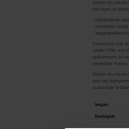
Better You Multivi
näringen du behöv
- Heltäckande sp
- Innehåller ocks
- Vegangodkänd 
Forskning visar a
Under 1700- och 1
spårämnen) än vad
innehåller mellan
Better You Multiv
som ett komplemen
surkörsbär är blan
Vegan
Ekologisk