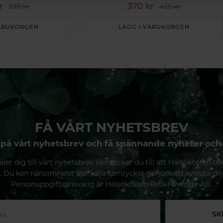
r
370 kr
378 kr
435 kr
VARUKORGEN
LÄGG I VARUKORGEN
FÅ VÅRT NYHETSBREV
på vårt nyhetsbrev och få spännande nyheter och
ler dig till vårt nyhetsbrev samtycker du till att Hälsokosten be
. Du kan närsomhelst återkalla samtycket genom att avsluta di
Personuppgiftsansvarig är Hälsokosten Retail Sverige AB.
SK