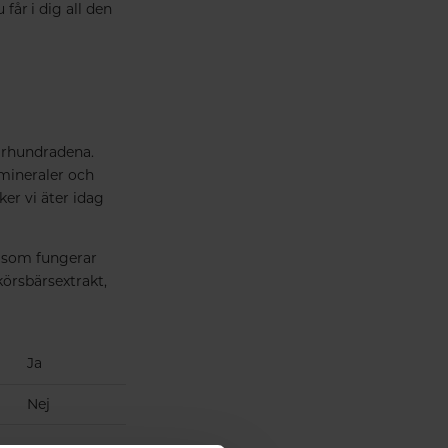
får i dig all den
 århundradena.
 mineraler och
er vi äter idag
r som fungerar
körsbärsextrakt,
Ja
Nej