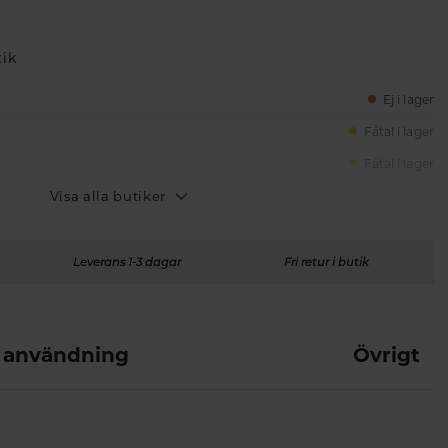
tik
Ej i lager
Fåtal i lager
Fåtal i lager
Visa alla butiker
Leverans 1-3 dagar
Fri retur i butik
 användning
Övrigt