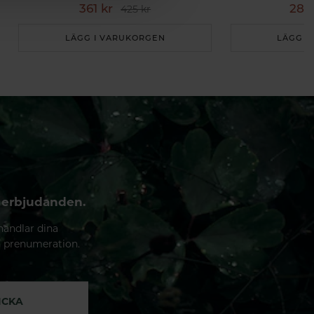
361 kr
280
425 kr
LÄGG I VARUKORGEN
LÄGG I
 erbjudanden.
handlar dina
n prenumeration.
ICKA