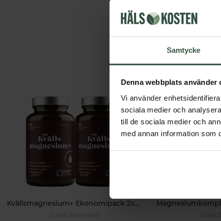
Samtycke
Denna webbplats använder 
Vi använder enhetsidentifierar
sociala medier och analysera 
till de sociala medier och a
med annan information som du 
Kvällsmagnesium+ Ekonomipack 2x90k
Great Essentials
Great 