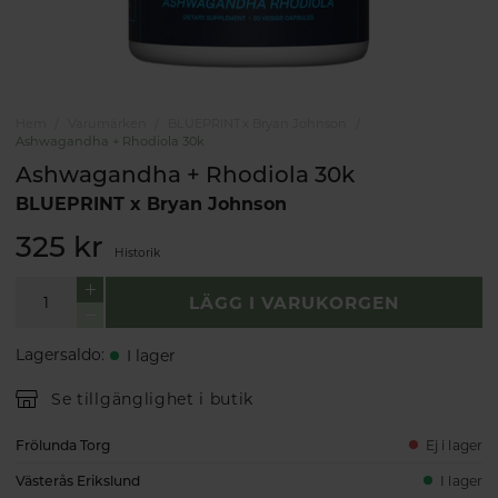
Hem
Varumärken
BLUEPRINT x Bryan Johnson
Ashwagandha + Rhodiola 30k
Ashwagandha + Rhodiola 30k
BLUEPRINT x Bryan Johnson
325 kr
Historik
LÄGG I VARUKORGEN
Lagersaldo
:
I lager
Se tillgänglighet i butik
Frölunda Torg
Ej i lager
Västerås Erikslund
I lager