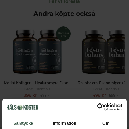
Får vi föreslå
Andra köpte också
Marint Kollagen + Hyaluronsyra Ekonomipack 2x120k
Testobalans Ekonomipack 2x
Great Essentials
Great Essentials
398 kr
498 kr
498 kr
598 kr
LÄGG I VARUKORGEN
LÄGG I VARUKORGEN
Samtycke
Information
Om