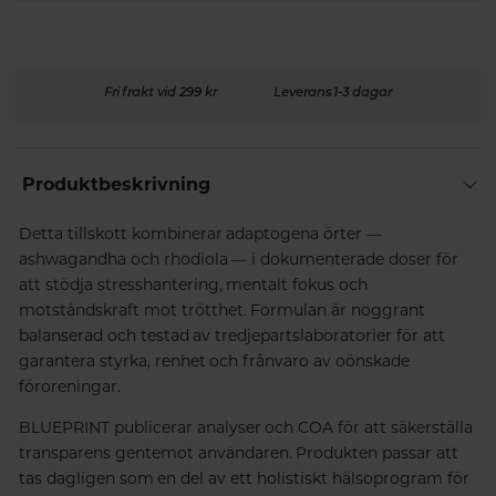
Fri frakt vid 299 kr
Leverans 1-3 dagar
Produktbeskrivning
Detta tillskott kombinerar adaptogena örter —
ashwagandha och rhodiola — i dokumenterade doser för
att stödja stresshantering, mentalt fokus och
motståndskraft mot trötthet. Formulan är noggrant
balanserad och testad av tredjepartslaboratorier för att
garantera styrka, renhet och frånvaro av oönskade
föroreningar.
BLUEPRINT publicerar analyser och COA för att säkerställa
transparens gentemot användaren. Produkten passar att
tas dagligen som en del av ett holistiskt hälsoprogram för