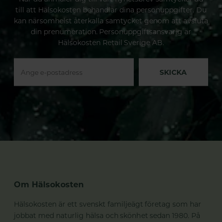
till att Hälsokosten behandlar dina personuppgifter. Du
kan närsomhelst återkalla samtycket genom att avsluta
din prenumeration. Personuppgiftsansvarig är
Hälsokosten Retail Sverige AB.
SKICKA
Om Hälsokosten
Hälsokosten är ett svenskt familjeägt företag som har
jobbat med naturlig hälsa och skönhet sedan 1980. På