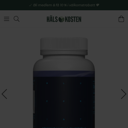
Bli medlem & få 10 % i välkomstrabatt 💚