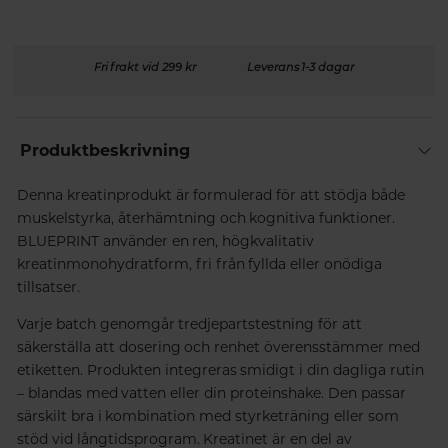
Fri frakt vid 299 kr
Leverans 1-3 dagar
Produktbeskrivning
Denna kreatinprodukt är formulerad för att stödja både
muskelstyrka, återhämtning och kognitiva funktioner.
BLUEPRINT använder en ren, högkvalitativ
kreatinmonohydratform, fri från fyllda eller onödiga
tillsatser.
Varje batch genomgår tredjepartstestning för att
säkerställa att dosering och renhet överensstämmer med
etiketten. Produkten integreras smidigt i din dagliga rutin
– blandas med vatten eller din proteinshake. Den passar
särskilt bra i kombination med styrketräning eller som
stöd vid långtidsprogram. Kreatinet är en del av