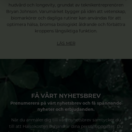
hudvård och longevity, grundat av teknikentreprenören
Bryan Johnson. Varumärket bygger på idén att vetenskap,
biomarkörer och dagliga rutiner kan användas för att
optimera hälsa, bromsa biologiskt åldrande och förbättra
kroppens långsiktiga funktion.
LÄS MER
FÅ VÅRT NYHETSBREV
Prenumerera på vårt nyhetsbrev och få spännande
nyheter och erbjudanden.
När du anmäler dig till vårt nyhetsbrev samtycker du
till att Hälsokosten behandlar dina personuppgifter. Du