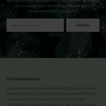
kan närsomhelst återkalla samtycket genom att avsluta
din prenumeration. Personuppgiftsansvarig är
Hälsokosten Retail Sverige AB.
SKICKA
Om Hälsokosten
Hälsokosten är ett svenskt familjeägt företag som har
jobbat med naturlig hälsa och skönhet sedan 1980. På
Hälsokosten drivs vi av vår vision om att hjälpa
människor att skapa ett friskare liv där en bättre hälsa,