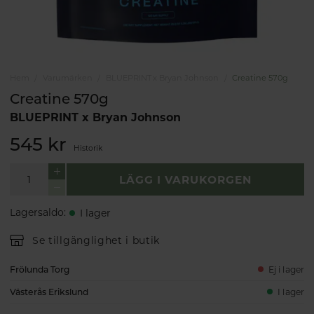
Hem
Varumärken
BLUEPRINT x Bryan Johnson
Creatine 570g
Creatine 570g
BLUEPRINT x Bryan Johnson
545 kr
Historik
LÄGG I VARUKORGEN
Lagersaldo
:
I lager
Se tillgänglighet i butik
Frölunda Torg
Ej i lager
Västerås Erikslund
I lager