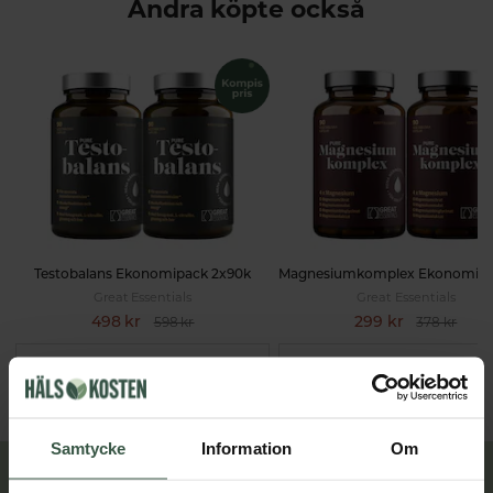
Andra köpte också
Testobalans Ekonomipack 2x90k
Great Essentials
Great Essentials
498 kr
299 kr
598 kr
378 kr
LÄGG I VARUKORGEN
LÄGG I VARUKORGEN
Samtycke
Information
Om
Lär dig mer