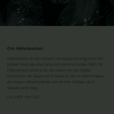
Om Hälsokosten
Hälsokosten är ett svenskt familjeägt företag som har
jobbat med naturlig hälsa och skönhet sedan 1980. På
Hälsokosten drivs vi av vår vision om att hjälpa
människor att skapa ett friskare liv där en bättre hälsa,
ett högre välbefinnande och en mer hållbar värld
skapas varje dag.
LÄS MER OM OSS