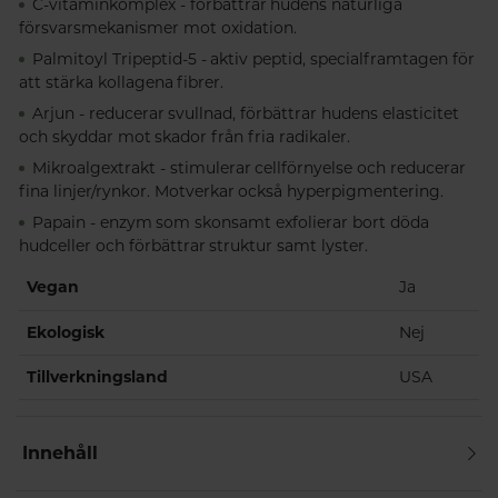
C-vitaminkomplex - förbättrar hudens naturliga
försvarsmekanismer mot oxidation.
Palmitoyl Tripeptid-5 - aktiv peptid, specialframtagen för
att stärka kollagena fibrer.
Arjun - reducerar svullnad, förbättrar hudens elasticitet
och skyddar mot skador från fria radikaler.
Mikroalgextrakt - stimulerar cellförnyelse och reducerar
fina linjer/rynkor. Motverkar också hyperpigmentering.
Papain - enzym som skonsamt exfolierar bort döda
hudceller och förbättrar struktur samt lyster.
Vegan
Ja
Ekologisk
Nej
Tillverkningsland
USA
Innehåll