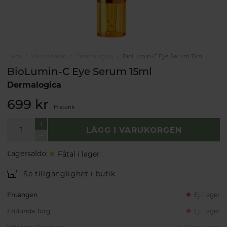
Hem
Varumärken
Dermalogica
BioLumin-C Eye Serum 15ml
BioLumin-C Eye Serum 15ml
Dermalogica
699 kr
Historik
LÄGG I VARUKORGEN
Lagersaldo
:
Fåtal i lager
Se tillgänglighet i butik
Fruängen
Ej i lager
Frölunda Torg
Ej i lager