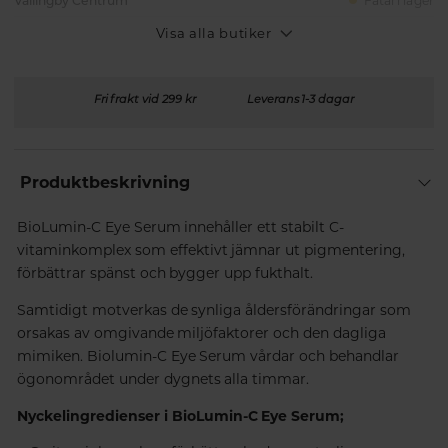
Vällingby Centrum
Fåtal i lager
Visa alla butiker
Fri frakt vid 299 kr
Leverans 1-3 dagar
Produktbeskrivning
BioLumin-C Eye Serum innehåller ett stabilt C-
vitaminkomplex som effektivt jämnar ut pigmentering,
förbättrar spänst och bygger upp fukthalt.
Samtidigt motverkas de synliga åldersförändringar som
orsakas av omgivande miljöfaktorer och den dagliga
mimiken. Biolumin-C Eye Serum vårdar och behandlar
ögonområdet under dygnets alla timmar.
Nyckelingredienser i BioLumin-C Eye Serum;