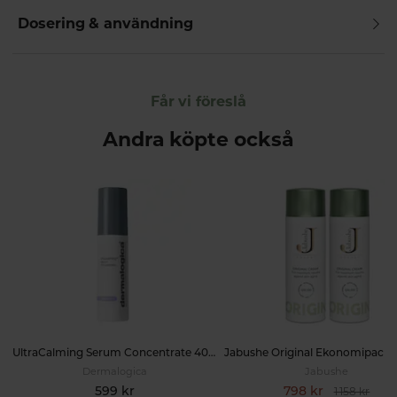
Dosering & användning
Får vi föreslå
Andra köpte också
UltraCalming Serum Concentrate 40ml
Dermalogica
Jabushe
599 kr
798 kr
1 158 kr