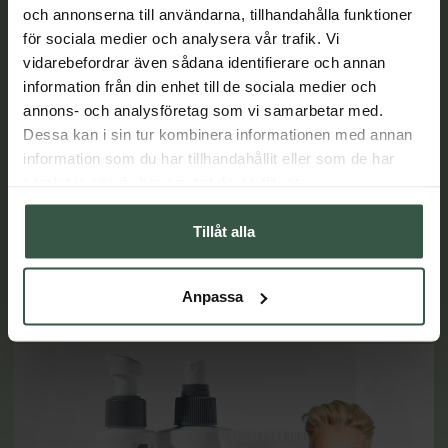
och annonserna till användarna, tillhandahålla funktioner
för sociala medier och analysera vår trafik. Vi
vidarebefordrar även sådana identifierare och annan
Varför C-vitamin i hudvård?
information från din enhet till de sociala medier och
annons- och analysföretag som vi samarbetar med.
Du känner förmodligen till att vitamin C är viktig för vår
Dessa kan i sin tur kombinera informationen med annan
hälsa, men visste du att detta vitamin också kan vara en
information som du har tillhandahållit eller som de har
superhjälte för din hud? Att applicera stabiliserat, och
samlat in när du har använt deras tjänster.
därmed aktivt, C-vitamin direkt på huden bidrar med bättre
skydd för dina hudceller, samtidigt som det bygger upp
mer fukt, ger dig slätare struktur och inte minst - massor
Tillåt alla
av glow!
LÄS MER
Anpassa