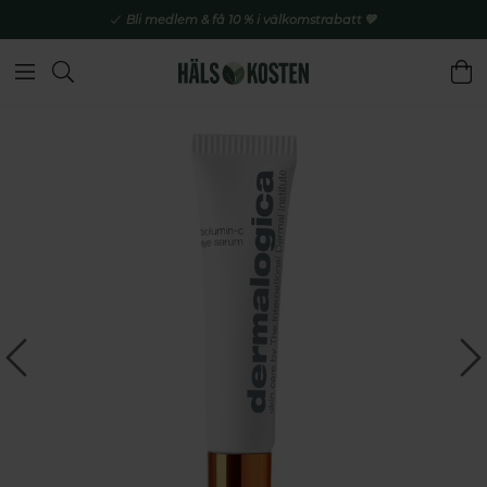
Bli medlem & få 10 % i välkomstrabatt 💚