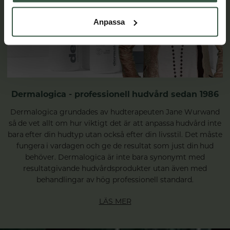
Anpassa
Dermalogica - professionell hudvård sedan 1986
Dermalogica grundades av hudterapeuten Jane Wurwand
så de vet allt om hur viktigt det är att anpassa hudvård inte
bara efter din hudtyp utan också efter din livsstil. Det måste
fungera i vardagen och ge de resultat som just din hud
behöver. Dermalogica är inte bara synonymt med
resultatgivande hudvårdsprodukter utan även med
behandlingar av hög professionell standard.
LÄS MER