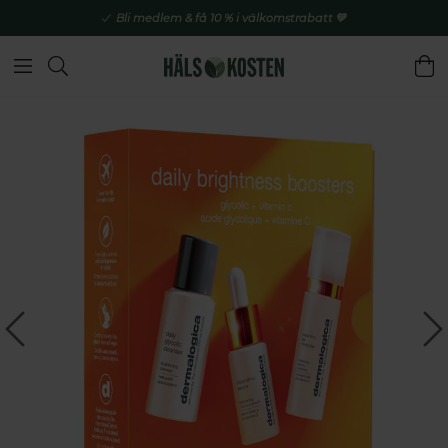
Bli medlem & få 10 % i välkomstrabatt 💚