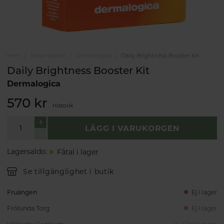
Hem
Varumärken
Dermalogica
Daily Brightness Booster Kit
Daily Brightness Booster Kit
Dermalogica
570 kr
Historik
LÄGG I VARUKORGEN
Lagersaldo
:
Fåtal i lager
Se tillgänglighet i butik
Fruängen
Ej i lager
Frölunda Torg
Ej i lager