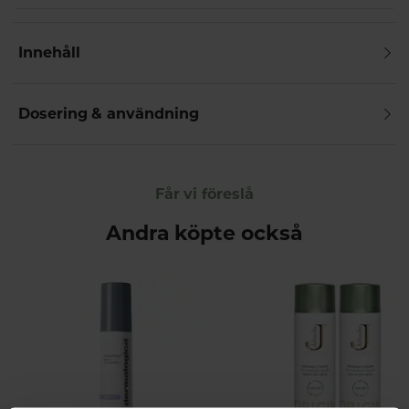
Innehåll
Dosering & användning
Får vi föreslå
Andra köpte också