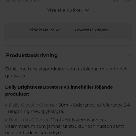
Vällingby Centrum
Fåtal i lager
Visa alla butiker
Fri frakt vid 299 kr
Leverans 1-3 dagar
Produktbeskrivning
Ett kit med ansiktsprodukter som exfolierar, mjukgör och
ger lyster.
Daily Brightness Boosters Kit innehåller följande
produkter;
Daily Glycolic Cleanser
30ml - löddrande, exfolierande 2-i-
1 rengöring med glykolsyra.
BioLumin-C Serum
10ml - ett lystergivande c-
vitaminserum som jämnar ut struktur och hudton samt
boostar hudens egna skydd.