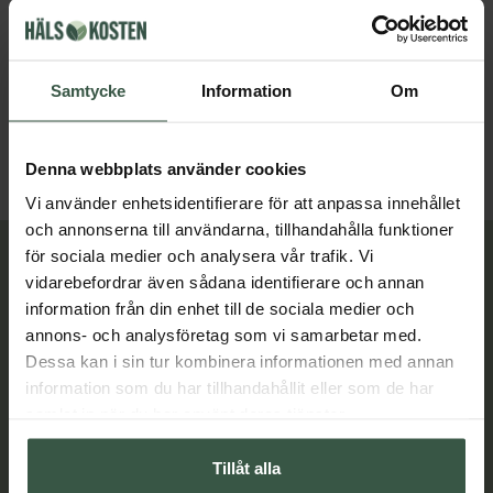
UltraCalming Serum Concentrate 40ml
Dermalogica
Jabushe
Samtycke
Information
Om
599 kr
798 kr
1 158 kr
LÄGG I VARUKORGEN
LÄGG I VARUKORGEN
Denna webbplats använder cookies
Vi använder enhetsidentifierare för att anpassa innehållet
och annonserna till användarna, tillhandahålla funktioner
för sociala medier och analysera vår trafik. Vi
Lär dig mer
vidarebefordrar även sådana identifierare och annan
information från din enhet till de sociala medier och
annons- och analysföretag som vi samarbetar med.
Dessa kan i sin tur kombinera informationen med annan
information som du har tillhandahållit eller som de har
samlat in när du har använt deras tjänster.
Tillåt alla