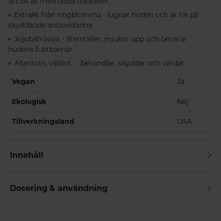
att bli av med döda hudceller.
Extrakt från ringblomma - lugnar huden och är rik på
skyddande antioxidanter.
Jojobafröolja - återställer, mjukar upp och bevarar
hudens fuktbarriär.
Allantoin, vallört, - behandlar, skyddar och vårdar.
Vegan
Ja
Ekologisk
Nej
Tillverkningsland
USA
Innehåll
Dosering & användning