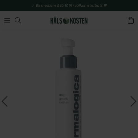
Bli medlem & få 10 % i välkomstrabatt 💚