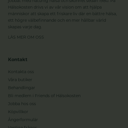
jobbat med naturlig hälsa och skönhet sedan 1980. På
Hälsokosten drivs vi av vår vision om att hjälpa
människor att skapa ett friskare liv där en bättre hälsa,
ett högre välbefinnande och en mer hållbar värld
skapas varje dag.
LÄS MER OM OSS
Kontakt
Kontakta oss
Våra butiker
Behandlingar
Bli medlem i Friends of Hälsokosten
Jobba hos oss
Köpvillkor
Ångerformulär
Vanliga frågor