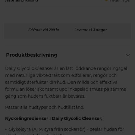
Västerås Erikslund
Fåtal i lager
Fri frakt vid 299 kr
Leverans 1-3 dagar
Produktbeskrivning
Daily Glycolic Cleanser är en lätt löddrande rengöringsgel
med naturliga växtextrakt som exfolierar, rengör och
samtidigt återfuktar din hud. Den milda och effektiva
formulan löser skonsamt upp inkapslad smuts på samma
gång som hudens fuktbarriär bevaras.
Passar alla hudtyper och hudtillstånd.
Nyckelingredienser i Daily Glycolic Cleanser;
Glykolsyra (AHA-syra från sockerrör) - peelar huden för