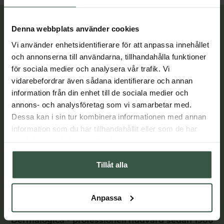
Lär dig mer
Denna webbplats använder cookies
Vi använder enhetsidentifierare för att anpassa innehållet
och annonserna till användarna, tillhandahålla funktioner
för sociala medier och analysera vår trafik. Vi
vidarebefordrar även sådana identifierare och annan
information från din enhet till de sociala medier och
annons- och analysföretag som vi samarbetar med.
Dessa kan i sin tur kombinera informationen med annan
information som du har tillhandahållit eller som de har
samlat in när du har använt deras tjänster.
Tillåt alla
Anpassa
Dermalogica - professionell hudvård sedan 1986