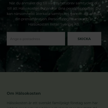
När du anmäler dig till vårt nyhetsbrev samtycker du
till att Hälsokosten behandlar dina personuppgifter. Du
kan närsomhelst återkalla samtycket genom att avsluta
din prenumeration. Personuppgiftsansvarig är
Hälsokosten Retail Sverige AB.
SKICKA
Om Hälsokosten
Hälsokosten är ett svenskt familjeägt företag som har