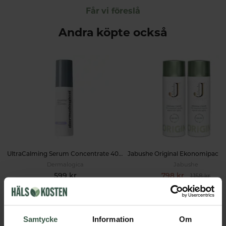
Får vi föreslå
Andra köpte också
UltraCalming Serum Concentrate 40ml
Dermalogica
Jabushe
599 kr
798 kr
1 158 kr
LÄGG I VARUKORGEN
LÄGG I VARUKORGEN
Samtycke
Information
Om