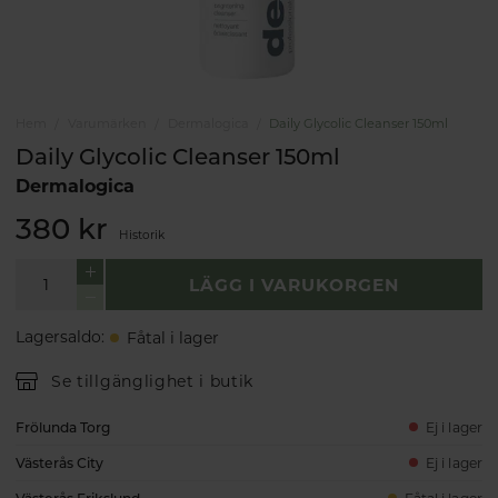
Hem
Varumärken
Dermalogica
Daily Glycolic Cleanser 150ml
Daily Glycolic Cleanser 150ml
Dermalogica
380 kr
Historik
LÄGG I VARUKORGEN
Lagersaldo
:
Fåtal i lager
Se tillgänglighet i butik
Frölunda Torg
Ej i lager
Västerås City
Ej i lager