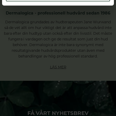
Dermalogica - professionell hudvård sedan 1986
Dermalogica grundades av hudterapeuten Jane Wurwand
så de vet allt om hur viktigt det är att anpassa hudvård inte
bara efter din hudtyp utan också efter din livsstil. Det måste
fungera i vardagen och ge de resultat som just din hud
behöver. Dermalogica är inte bara synonymt med
resultatgivande hudvårdsprodukter utan även med
behandlingar av hög professionell standard.
LÄS MER
FÅ VÅRT NYHETSBREV