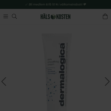
Bli medlem & få 10 % i välkomstrabatt 💚