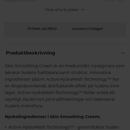
Vällingby Centrum
Fåtal i lager
Visa alla butiker
Fri frakt vid 299 kr
Leverans 1-3 dagar
Produktbeskrivning
Skin Smoothing Cream är en mediumlätt mjukgörare som
bevarar hudens fuktbalans samt struktur. Innovativa
ingredienser såsom Active HydraMesh Technology™ har
en långtidsverkande, återfuktande effekt på hudens övre
lager. Active HydraMesh Technology™ bildar också ett
osynligt skydd mot yttre påfrestningar och balanserar
hudens mikroflora.
Nyckelingredienser i Skin Smoothing Cream;
Active HydraMesh Technology™ - genomfuktar huden