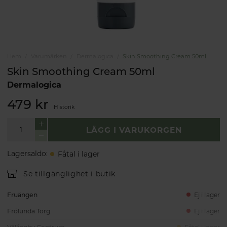
Hem
Varumärken
Dermalogica
Skin Smoothing Cream 50ml
Skin Smoothing Cream 50ml
Dermalogica
479 kr
Historik
LÄGG I VARUKORGEN
Lagersaldo
:
Fåtal i lager
Se tillgänglighet i butik
Fruängen
Ej i lager
Frölunda Torg
Ej i lager