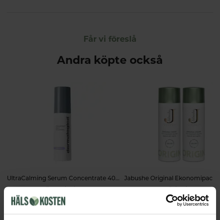
Får vi föreslå
Andra köpte också
UltraCalming Serum Concentrate 40ml
Dermalogica
Jabushe
599 kr
798 kr
1 158 kr
LÄGG I VARUKORGEN
LÄGG I VARUKORGEN