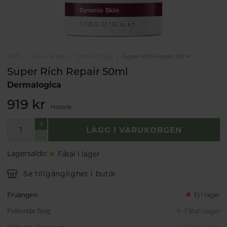
Hem
Varumärken
Dermalogica
Super Rich Repair 50ml
Super Rich Repair 50ml
Dermalogica
919 kr
Historik
LÄGG I VARUKORGEN
Lagersaldo
:
Fåtal i lager
Se tillgänglighet i butik
Fruängen
Ej i lager
Frölunda Torg
Fåtal i lager