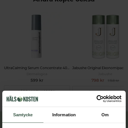
UltraCalming Serum Concentrate 40ml
Dermalogica
Jabushe
599 kr
798 kr
1 158 kr
LÄGG I VARUKORGEN
LÄGG I VARUKORGEN
Samtycke
Information
Om
Lär dig mer