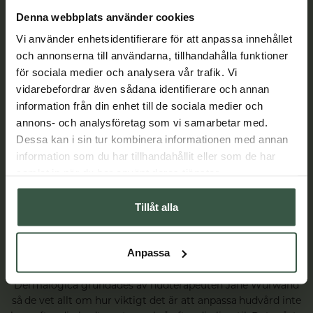
Denna webbplats använder cookies
Vi använder enhetsidentifierare för att anpassa innehållet
och annonserna till användarna, tillhandahålla funktioner
för sociala medier och analysera vår trafik. Vi
vidarebefordrar även sådana identifierare och annan
information från din enhet till de sociala medier och
annons- och analysföretag som vi samarbetar med.
Dessa kan i sin tur kombinera informationen med annan
information som du har tillhandahållit eller som de har
samlat in när du har använt deras tjänster.
Tillåt alla
Anpassa
Dermalogica - professionell hudvård sedan 1986
Dermalogica grundades av hudterapeuten Jane Wurwand
så de vet allt om hur viktigt det är att anpassa hudvård inte