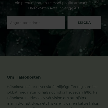
din prenumeration. Personuppgiftsansvarig är
Hälsokosten Retail Sverige AB.
SKICKA
Om Hälsokosten
Hälsokosten är ett svenskt familjeägt företag som har
jobbat med naturlig hälsa och skönhet sedan 1980. På
Hälsokosten drivs vi av vår vision om att hjälpa
människor att skapa ett friskare liv där en bättre hälsa,