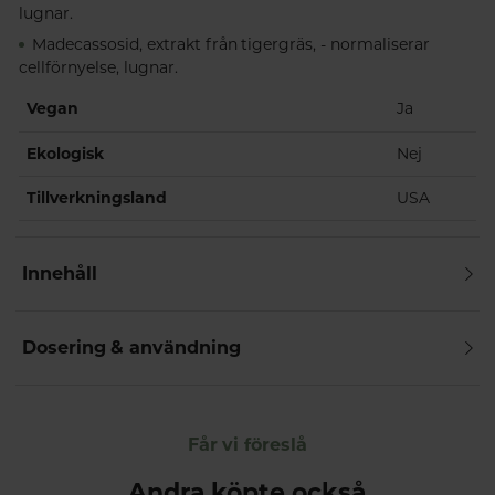
lugnar.
Madecassosid, extrakt från tigergräs, - normaliserar
cellförnyelse, lugnar.
Vegan
Ja
Ekologisk
Nej
Tillverkningsland
USA
Innehåll
Dosering & användning
Får vi föreslå
Andra köpte också