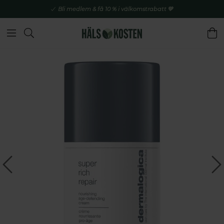
Bli medlem & få 10 % i välkomstrabatt 💚