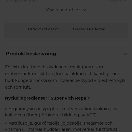
Vällingby Centrum
Fåtal i lager
Visa alla butiker
Fri frakt vid 299 kr
Leverans 1-3 dagar
Produktbeskrivning
En extra kraftig och skyddande mjukgörare som
motverkar kroniskt torr, förtida åldrad och känslig, tunn
hud. Fungerar också som isolerande skydd vid extrem kyla
och torr luft.
Nyckelingredienser i Super Rich Repair;
Arginin/lysin-polypeptid - motverkar korslänkning av
kollagena fibrer (förhindrar bildning av AGE).
Nattljusolja, gurkörtsolja, jojobaolja, sheasmör och
vitamin E - stärker hudbarriären, motverkar fuktförlust,