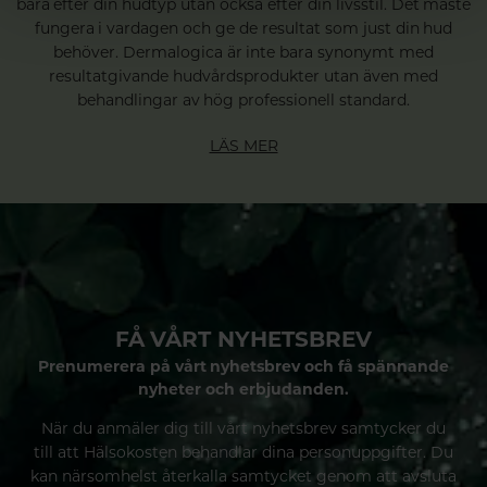
bara efter din hudtyp utan också efter din livsstil. Det måste
fungera i vardagen och ge de resultat som just din hud
behöver. Dermalogica är inte bara synonymt med
resultatgivande hudvårdsprodukter utan även med
behandlingar av hög professionell standard.
LÄS MER
FÅ VÅRT NYHETSBREV
Prenumerera på vårt nyhetsbrev och få spännande
nyheter och erbjudanden.
När du anmäler dig till vårt nyhetsbrev samtycker du
till att Hälsokosten behandlar dina personuppgifter. Du
kan närsomhelst återkalla samtycket genom att avsluta