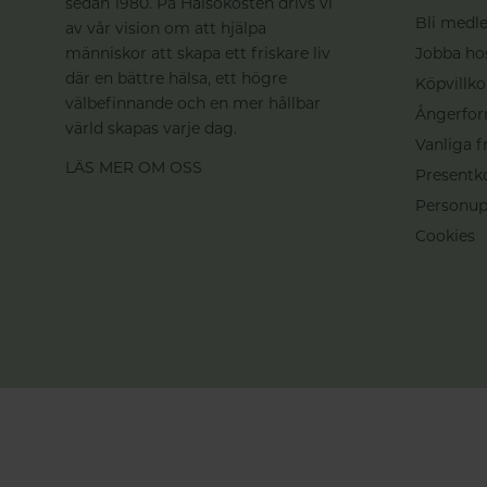
sedan 1980. På Hälsokosten drivs vi
Bli medle
av vår vision om att hjälpa
människor att skapa ett friskare liv
Jobba ho
där en bättre hälsa, ett högre
Köpvillko
välbefinnande och en mer hållbar
Ångerfor
värld skapas varje dag.
Vanliga f
LÄS MER OM OSS
Presentk
Personup
Cookies