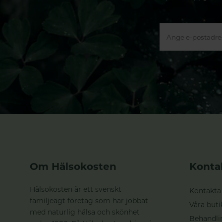
Om Hälsokosten
Konta
Hälsokosten är ett svenskt
Kontakta
familjeägt företag som har jobbat
Våra buti
med naturlig hälsa och skönhet
Behandli