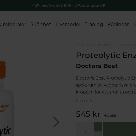
Bli medlem & få 10 % i välkomstrabatt 💚
& mineraler
Skönhet
Livsmedel
Träning
Wellness
Hem
Varumärken
Doctors Be
Proteolytic E
Doctors Best
Doctor's Best Proteolytic E
spektrum av vegetariska pro
kroppen för att smälta och 
Läs mer
545 kr
Historik