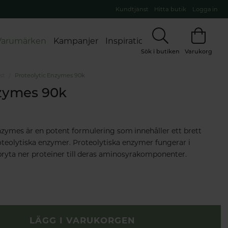
Kundtjänst
Hitta butik
Logga in
Varumärken
Kampanjer
Inspiration
Sök i butiken
Varukorg
st
Proteolytic Enzymes 90k
nzymes 90k
nzymes är en potent formulering som innehåller ett brett
teolytiska enzymer. Proteolytiska enzymer fungerar i
bryta ner proteiner till deras aminosyrakomponenter.
LÄGG I VARUKORGEN