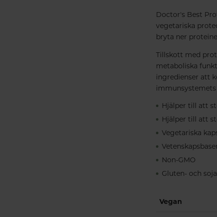
Doctor's Best Pro
vegetariska prote
bryta ner protein
Tillskott med pro
metaboliska funkti
ingredienser att 
immunsystemets ö
Hjälper till att
Hjälper till att
Vegetariska kaps
Vetenskapsbaser
Non-GMO
Gluten- och soja
Vegan