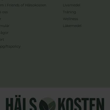
m i Friends of Hälsokosten
Livsmedel
s oss
Träning
r
Wellness
mulär
Läkemedel
rågor
ort
pgiftspolicy