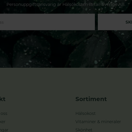
Personuppgiftsansvarig är Hälsokosten Retail Sverige AB.
SK
kt
Sortiment
 oss
Hälsokost
ker
Vitaminer & mineraler
ngar
Skönhet