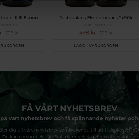
Multi Kollagenpeptider I II III Ekonomipack 2x120k
Testobalans Ekonomipack 2x90k
Essentials
Great Essentials
r
498 kr
598 kr
598 kr
VARUKORGEN
LÄGG I VARUKORGEN
FÅ VÅRT NYHETSBREV
på vårt nyhetsbrev och få spännande nyheter och
ler dig till vårt nyhetsbrev samtycker du till att Hälsokosten be
. Du kan närsomhelst återkalla samtycket genom att avsluta di