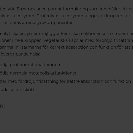
teolytic Enzymes är en potent formulering som innehåller ett b
olytiska enzymer. Proteolytiska enzymer fungerar i kroppen för 
er till deras aminosyrakomponenter.
teolytiska enzymer möjliggör kemiska reaktioner som stöder n
oner i hela kroppen. Vegetariska kapslar med fördröjd frisättnin
komma in i tarmarna för korrekt absorption och funktion för att 
vergripande hälsa.
 stödja proteinmatsmältningen
 stödja normala metaboliska funktioner
lar med fördröjd frisättning för bättre absorption och funktion
ade kosttillskott
fri