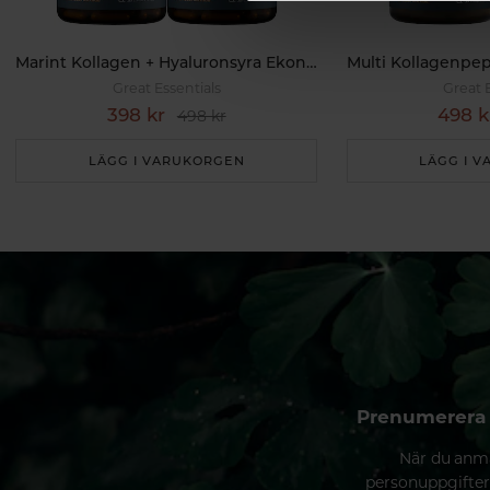
Marint Kollagen + Hyaluronsyra Ekonomipack 2x120k
Great Essentials
Great 
398 kr
498 k
498 kr
LÄGG I VARUKORGEN
LÄGG I 
Prenumerera 
När du anmä
personuppgifter