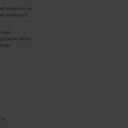
rett spektrum av
att smälta och
ormala
g hjälper aktiva
stödja
Ja