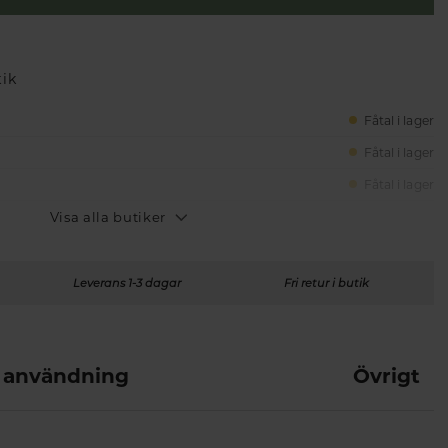
tik
Fåtal i lager
Fåtal i lager
Fåtal i lager
Visa alla butiker
Leverans 1-3 dagar
Fri retur i butik
 användning
Övrigt