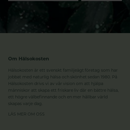
Om Hälsokosten
Hälsokosten är ett svenskt familjeägt företag som har
jobbat med naturlig hälsa och skönhet sedan 1980. På
Hälsokosten drivs vi av vår vision om att hjälpa
människor att skapa ett friskare liv där en bättre hälsa,
ett högre välbefinnande och en mer hållbar värld
skapas varje dag.
LÄS MER OM OSS