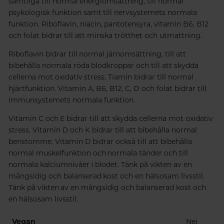
samtliga till normal energiomsättning, till normal
psykologisk funktion samt till nervsystemets normala
funktion. Riboflavin, niacin, pantotensyra, vitamin B6, B12
och folat bidrar till att minska trötthet och utmattning.
Riboflavin bidrar till normal järnomsättning, till att
bibehålla normala röda blodkroppar och till att skydda
cellerna mot oxidativ stress. Tiamin bidrar till normal
hjärtfunktion. Vitamin A, B6, B12, C, D och folat bidrar till
immunsystemets normala funktion.
Vitamin C och E bidrar till att skydda cellerna mot oxidativ
stress. Vitamin D och K bidrar till att bibehålla normal
benstomme. Vitamin D bidrar också till att bibehålla
normal muskelfunktion och normala tänder och till
normala kalciumnivåer i blodet. Tänk på vikten av en
mångsidig och balanserad kost och en hälsosam livsstil.
Tänk på vikten av en mångsidig och balanserad kost och
en hälsosam livsstil.
Vegan
Nej