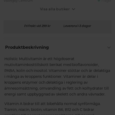
Vällingby Centrum
I lager
Visa alla butiker
Fri frakt vid 299 kr
Leverans 1-3 dagar
Produktbeskrivning
Holistic Multivitamin är ett högdoserat
mutivitaminkosttillskott berikat med bioflavonoider,
PABA, kolin och inositol. Vitaminer stöttar och är delaktiga
i många av kroppens funktioner. Vitaminer är delar i
kroppens enzymer och delaktiga i reglering av
ämnesomsättning, omvandling av fett och kolhydrater till
energi samt uppbyggnad av skelett och andra vävnader.
Vitamin A bidrar till att bibehålla normal synförmåga.
Tiamin, niacin, biotin, vitamin B6, B12 och C bidrar