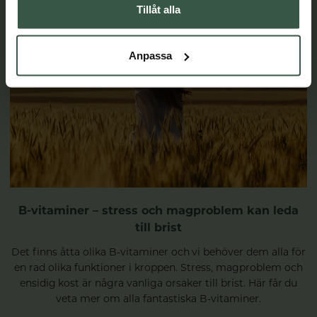
Tillåt alla
Anpassa
B-vitaminer – stress och magproblem kan leda
till brist
Det finns åtta olika B-vitaminer och vi behöver dem alla för
en rad olika funktioner i kroppen. Stress, magproblem och
ensidig kost är några vanliga orsaker till brist. Här får du
veta mer om alla fantastiska B-vitaminer.