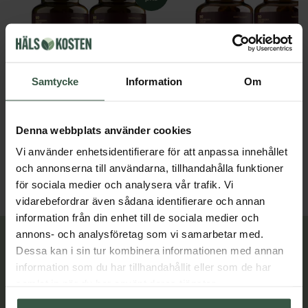
Samtycke
Information
Om
Kvällsmagnesium+ Ekonomipack 2x90k
Great Essentials
Great Essentials
Denna webbplats använder cookies
398 kr
299 kr
498 kr
378 kr
Vi använder enhetsidentifierare för att anpassa innehållet
och annonserna till användarna, tillhandahålla funktioner
LÄGG I VARUKORGEN
LÄGG I VARUKORGEN
för sociala medier och analysera vår trafik. Vi
vidarebefordrar även sådana identifierare och annan
information från din enhet till de sociala medier och
annons- och analysföretag som vi samarbetar med.
Lär dig mer
Dessa kan i sin tur kombinera informationen med annan
information som du har tillhandahållit eller som de har
samlat in när du har använt deras tjänster.