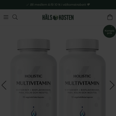
Bli medlem & få 10 % i välkomstrabatt 💚