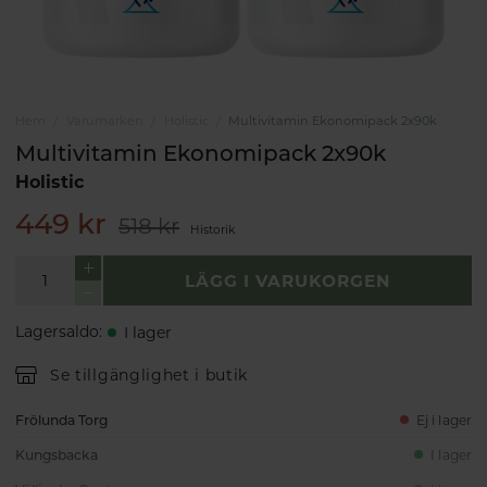
Hem
Varumärken
Holistic
Multivitamin Ekonomipack 2x90k
Multivitamin Ekonomipack 2x90k
Holistic
449 kr
518 kr
Historik
LÄGG I VARUKORGEN
Lagersaldo
:
I lager
Se tillgänglighet i butik
Frölunda Torg
Ej i lager
Kungsbacka
I lager